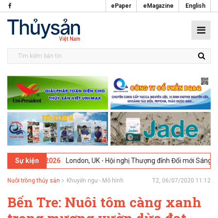
ePaper
eMagazine
English
-
09-02-2026
London, UK - Hội nghị Thượng đỉnh Đổi mới Sáng tạo tro
Sự kiện
Nuôi trồng thủy sản
Khuyến ngư - Mô hình
T2, 06/07/2020 11:12
Bến Tre: Nuôi tôm càng xanh