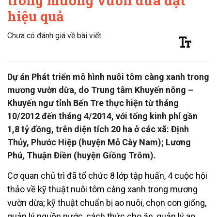
trong mương vườn dừa đạt
hiệu quả
Chưa có đánh giá về bài viết
Dự án Phát triển mô hình nuôi tôm càng xanh trong
mương vườn dừa, do Trung tâm Khuyến nông –
Khuyến ngư tỉnh Bến Tre thực hiện từ tháng
10/2012 đến tháng 4/2014, với tổng kinh phí gần
1,8 tỷ đồng, trên diện tích 20 ha ở các xã: Định
Thủy, Phước Hiệp (huyện Mỏ Cày Nam); Lương
Phú, Thuận Điền (huyện Giồng Trôm).
Cơ quan chủ trì đã tổ chức 8 lớp tập huấn, 4 cuộc hội
thảo về kỹ thuật nuôi tôm càng xanh trong mương
vườn dừa; kỹ thuật chuẩn bị ao nuôi, chọn con giống,
quản lý nguồn nước, cách thức cho ăn, quản lý ao