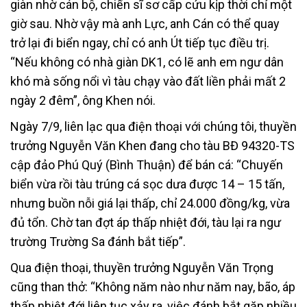
giàn nhờ cán bộ, chiến sĩ sơ cấp cứu kịp thời chỉ một
giờ sau. Nhờ vậy mà anh Lực, anh Cán có thể quay
trở lại đi biển ngay, chỉ có anh Út tiếp tục điều trị.
“Nếu không có nhà giàn DK1, có lẽ anh em ngư dân
khó mà sống nổi vì tàu chạy vào đất liền phải mất 2
ngày 2 đêm”, ông Khen nói.
Ngày 7/9, liên lạc qua điện thoại với chúng tôi, thuyền
trưởng Nguyễn Văn Khen đang cho tàu BĐ 94320-TS
cập đảo Phú Quý (Bình Thuận) để bán cá: “Chuyến
biển vừa rồi tàu trúng cá sọc dưa được 14 – 15 tấn,
nhưng buồn nỗi giá lại thấp, chỉ 24.000 đồng/kg, vừa
đủ tổn. Chờ tan đợt áp thấp nhiệt đới, tàu lại ra ngư
trường Trường Sa đánh bắt tiếp”.
Qua điện thoại, thuyền trưởng Nguyễn Văn Trọng
cũng than thở: “Không năm nào như năm nay, bão, áp
thấp nhiệt đới liên tục xảy ra, việc đánh bắt gặp nhiều