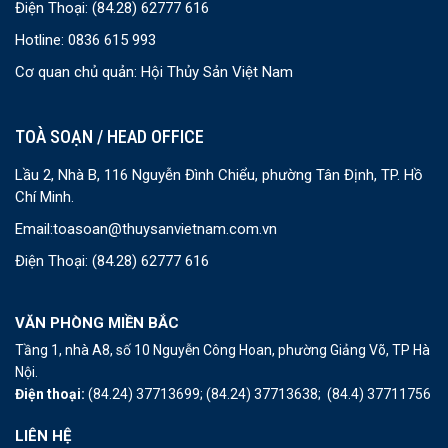
Điện Thoại:
(84.28) 62777 616
Hotline: 0836 615 993
Cơ quan chủ quản: Hội Thủy Sản Việt Nam
TOÀ SOẠN / HEAD OFFICE
Lầu 2, Nhà B, 116 Nguyễn Đình Chiểu, phường Tân Định, TP. Hồ
Chí Minh.
Email:
toasoan@thuysanvietnam.com.vn
Điện Thoại:
(84.28) 62777 616
VĂN PHÒNG MIỀN BẮC
Tầng 1, nhà A8, số 10 Nguyễn Công Hoan, phường Giảng Võ, TP Hà
Nội.
Điện thoại:
(84.24) 37713699;
(84.24) 37713638;
(84.4) 37711756
LIÊN HỆ