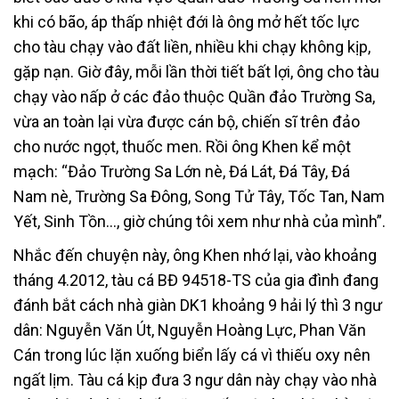
khi có bão, áp thấp nhiệt đới là ông mở hết tốc lực
cho tàu chạy vào đất liền, nhiều khi chạy không kịp,
gặp nạn. Giờ đây, mỗi lần thời tiết bất lợi, ông cho tàu
chạy vào nấp ở các đảo thuộc Quần đảo Trường Sa,
vừa an toàn lại vừa được cán bộ, chiến sĩ trên đảo
cho nước ngọt, thuốc men. Rồi ông Khen kể một
mạch: “Đảo Trường Sa Lớn nè, Đá Lát, Đá Tây, Đá
Nam nè, Trường Sa Đông, Song Tử Tây, Tốc Tan, Nam
Yết, Sinh Tồn…, giờ chúng tôi xem như nhà của mình”.
Nhắc đến chuyện này, ông Khen nhớ lại, vào khoảng
tháng 4.2012, tàu cá BĐ 94518-TS của gia đình đang
đánh bắt cách nhà giàn DK1 khoảng 9 hải lý thì 3 ngư
dân: Nguyễn Văn Út, Nguyễn Hoàng Lực, Phan Văn
Cán trong lúc lặn xuống biển lấy cá vì thiếu oxy nên
ngất lịm. Tàu cá kịp đưa 3 ngư dân này chạy vào nhà