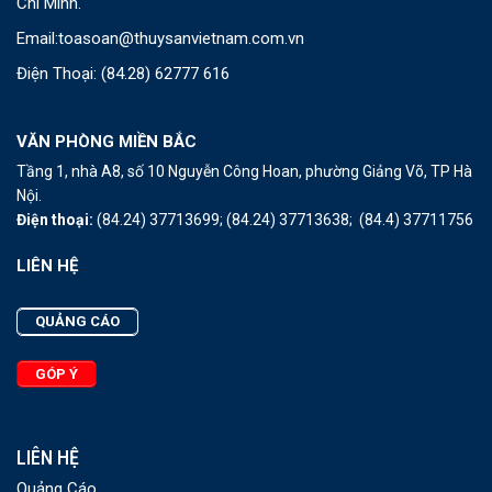
Chí Minh.
Email:
toasoan@thuysanvietnam.com.vn
Điện Thoại:
(84.28) 62777 616
VĂN PHÒNG MIỀN BẮC
Tầng 1, nhà A8, số 10 Nguyễn Công Hoan, phường Giảng Võ, TP Hà
Nội.
Điện thoại:
(84.24) 37713699;
(84.24) 37713638;
(84.4) 37711756
LIÊN HỆ
QUẢNG CÁO
GÓP Ý
LIÊN HỆ
Quảng Cáo