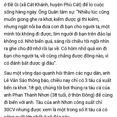
ở Đề Gi (xã Cát Khánh, huyện Phù Cát) để lo cuộc
sống hàng ngày. Ông Quân tâm sự: “Nhiều lúc cũng
muốn giong ghe ra khơi, kiếm được gì thì kiếm,
nhưng ngặt nỗi ba đứa con đi bạn cho người ta, một
mình tôi không đi được, tìm người đi bạn trên đảo lại
không có. Nhớ biển quá, sáng rồi chiều tôi ngồi nhìn
ra ghe cho đỡ nhớ rồi lại về. Có hôm nhớ quá xin đi
bạn cho người ta, về cũng chẳng được đồng nào, vì
có đánh bắt được gì đâu”.
Sau một vòng dạo quanh hỏi thăm các ngư dân, anh
Lê Văn Sáo thông báo, chiều nay chỉ có 3 tàu cá xuất
bến ra khơi. 18 giờ, chúng tôi bơi thúng ra tàu cá của
anh Phan Thành Nhơn (38 tuổi, ở thôn Đông) để cùng
đi biển với anh. Tàu của anh Nhơn công suất chỉ
30CV nhưng được xem là một trong số ít tàu cá có
công suất lớn nhất ở xã đảo này.