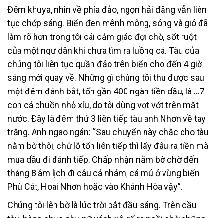
Đêm khuya, nhìn về phía đảo, ngọn hải đăng vẫn liên
tục chớp sáng. Biển đen mênh mông, sóng và gió đã
làm rõ hơn trong tôi cái cảm giác đợi chờ, sốt ruột
của một ngư dân khi chưa tìm ra luồng cá. Tàu của
chúng tôi liên tục quần đảo trên biển cho đến 4 giờ
sáng mới quay về. Những gì chúng tôi thu được sau
một đêm đánh bắt, tốn gần 400 ngàn tiền dầu, là …7
con cá chuồn nhỏ xíu, do tôi dùng vợt vớt trên mặt
nước. Đây là đêm thứ 3 liên tiếp tàu anh Nhơn về tay
trắng. Anh ngao ngán: “Sau chuyến này chắc cho tàu
nằm bờ thôi, chứ lỗ tổn liên tiếp thì lấy đâu ra tiền mà
mua dầu đi đánh tiếp. Chấp nhận nằm bờ chờ đến
tháng 8 âm lịch đi câu cá nhám, cá mú ở vùng biển
Phù Cát, Hoài Nhơn hoặc vào Khánh Hòa vậy”.
Chúng tôi lên bờ là lúc trời bắt đầu sáng. Trên cầu