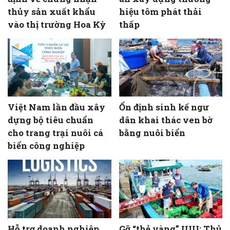
thủy sản xuất khẩu
hiệu tôm phát thải
vào thị trường Hoa Kỳ
thấp
Việt Nam lần đầu xây
Ổn định sinh kế ngư
dựng bộ tiêu chuẩn
dân khai thác ven bờ
cho trang trại nuôi cá
bằng nuôi biển
biển công nghiệp
Hỗ trợ doanh nghiệp
Gỡ “thẻ vàng” IUU: Thủ