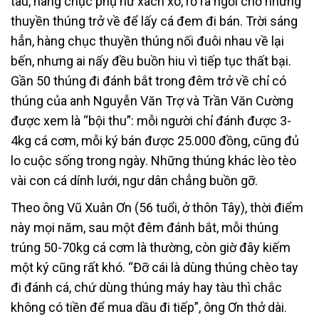
tàu, hàng chục phụ nữ xách xô, rổ ra ngồi chờ những
thuyền thúng trở về để lấy cá đem đi bán. Trời sáng
hẳn, hàng chục thuyền thúng nối đuôi nhau về lại
bến, nhưng ai nấy đều buồn hiu vì tiếp tục thất bại.
Gần 50 thúng đi đánh bắt trong đêm trở về chỉ có
thúng của anh Nguyễn Văn Trợ và Trần Văn Cường
được xem là “bội thu”: mỗi người chỉ đánh được 3-
4kg cá cơm, mỗi ký bán được 25.000 đồng, cũng đủ
lo cuộc sống trong ngày. Những thúng khác lèo tèo
vài con cá dính lưới, ngư dân chẳng buồn gỡ.
Theo ông Vũ Xuân Ơn (56 tuổi, ở thôn Tây), thời điểm
này mọi năm, sau một đêm đánh bắt, mỗi thúng
trúng 50-70kg cá cơm là thường, còn giờ đây kiếm
một ký cũng rất khó. “Đỡ cái là dùng thúng chèo tay
đi đánh cá, chứ dùng thúng máy hay tàu thì chắc
không có tiền để mua dầu đi tiếp”, ông Ơn thở dài.