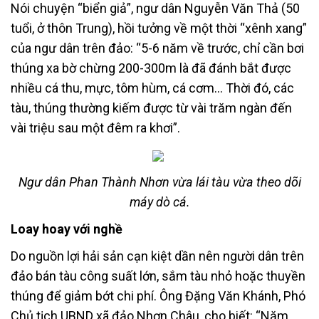
Nói chuyện “biển giả”, ngư dân Nguyễn Văn Thả (50
tuổi, ở thôn Trung), hồi tưởng về một thời “xênh xang”
của ngư dân trên đảo: “5-6 năm về trước, chỉ cần bơi
thúng xa bờ chừng 200-300m là đã đánh bắt được
nhiều cá thu, mực, tôm hùm, cá cơm… Thời đó, các
tàu, thúng thường kiếm được từ vài trăm ngàn đến
vài triệu sau một đêm ra khơi”.
Ngư dân Phan Thành Nhơn vừa lái tàu vừa theo dõi
máy dò cá.
Loay hoay với nghề
Do nguồn lợi hải sản cạn kiệt dần nên người dân trên
đảo bán tàu công suất lớn, sắm tàu nhỏ hoặc thuyền
thúng để giảm bớt chi phí. Ông Đặng Văn Khánh, Phó
Chủ tịch UBND xã đảo Nhơn Châu, cho biết: “Năm