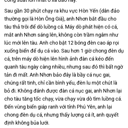
Sau gần 30 phút chạy ra khu vực Hòn Yến (dân đảo
thường gọi là Hòn Ông Già), anh Nhơn bắt đầu cho
tàu thả trôi để dò luồng cá. Máy dò phát hiện có cá,
mắt anh Nhơn sáng lên, không còn trầm ngâm như
lúc mới lên tàu. Anh cho bật 12 bóng đèn cao áp rọi
xuống biển để dụ cá vào. Sau hơn 1 giờ chong đèn dụ
cá, trên máy dò hiện lên hình ảnh đàn cá kéo đến
quanh tàu ngày càng nhiều, nhưng sau đó thì bất ngờ
tản đi mất. Anh Nhơn bảo đây là bầy cá nục gai,
chúng rất tinh, chỉ cần bình yếu, đèn lu một chút là
bỏ đi. Không đánh được đàn cá nục gai, anh Nhơn lại
cho tàu tăng tốc chạy, vừa chạy vừa dò tìm luồng cá.
Đến vùng biển giáp ranh với tỉnh Phú Yên, anh lại
chong đèn dụ cá, nhưng thấy lượng cá ít, anh quyết
định không bủa lưới.