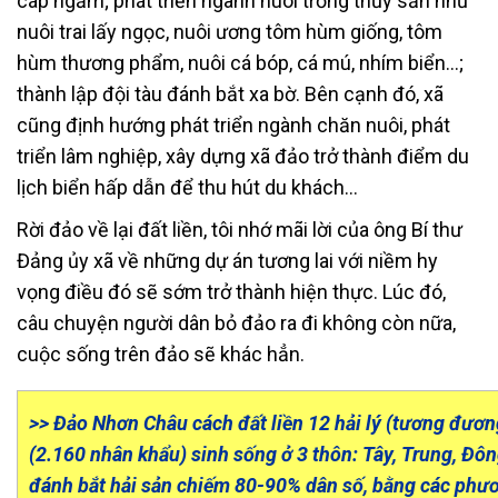
cáp ngầm; phát triển ngành nuôi trồng thủy sản như
nuôi trai lấy ngọc, nuôi ương tôm hùm giống, tôm
hùm thương phẩm, nuôi cá bóp, cá mú, nhím biển…;
thành lập đội tàu đánh bắt xa bờ. Bên cạnh đó, xã
cũng định hướng phát triển ngành chăn nuôi, phát
triển lâm nghiệp, xây dựng xã đảo trở thành điểm du
lịch biển hấp dẫn để thu hút du khách…
Rời đảo về lại đất liền, tôi nhớ mãi lời của ông Bí thư
Đảng ủy xã về những dự án tương lai với niềm hy
vọng điều đó sẽ sớm trở thành hiện thực. Lúc đó,
câu chuyện người dân bỏ đảo ra đi không còn nữa,
cuộc sống trên đảo sẽ khác hẳn.
>>
Đảo Nhơn Châu cách đất liền 12 hải lý (tương đươn
(2.160 nhân khẩu) sinh sống ở 3 thôn: Tây, Trung, Đô
đánh bắt hải sản chiếm 80-90% dân số, bằng các phươ