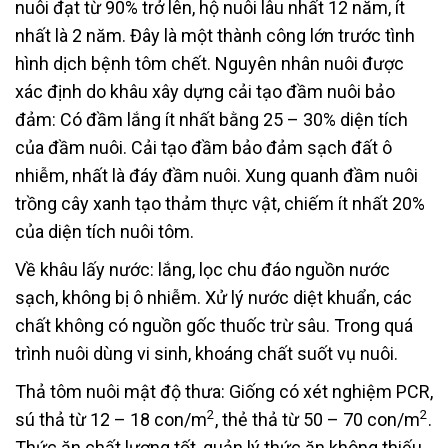
nuôi đạt từ 90% trở lên, hộ nuôi lâu nhất 12 năm, ít
nhất là 2 năm. Đây là một thành công lớn trước tình
hình dịch bệnh tôm chết. Nguyên nhân nuôi được
xác định do khâu xây dựng cải tạo đầm nuôi bảo
đảm: Có đầm lắng ít nhất bằng 25 – 30% diện tích
của đầm nuôi. Cải tạo đầm bảo đảm sạch đất ô
nhiễm, nhất là đáy đầm nuôi. Xung quanh đầm nuôi
trồng cây xanh tạo thảm thực vật, chiếm ít nhất 20%
của diện tích nuôi tôm.
Về khâu lấy nước: lắng, lọc chu đáo nguồn nước
sạch, không bị ô nhiễm. Xử lý nước diệt khuẩn, các
chất không có nguồn gốc thuốc trừ sâu. Trong quá
trình nuôi dùng vi sinh, khoáng chất suốt vụ nuôi.
Thả tôm nuôi mật độ thưa: Giống có xét nghiệm PCR,
2
2
sú thả từ 12 – 18 con/m
, thẻ thả từ 50 – 70 con/m
.
Thức ăn chất lượng tốt, quản lý thức ăn không thiếu,