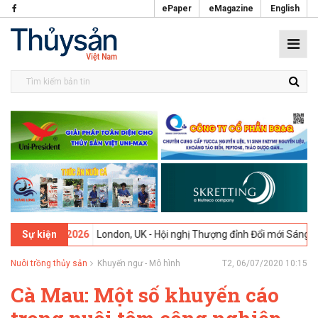
ePaper
eMagazine
English
9-02-2026
London, UK - Hội nghị Thượng đỉnh Đổi mới Sáng tạo tron
Sự kiện
Nuôi trồng thủy sản
Khuyến ngư - Mô hình
T2, 06/07/2020 10:15
Cà Mau: Một số khuyến cáo