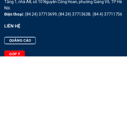
Tầng 1, nhà A8, số 10 Nguyễn Công Hoan, phường Giảng Võ, TP Hà
Nội.
Điện thoại:
(84.24) 37713699;
(84.24) 37713638;
(84.4) 37711756
LIÊN HỆ
QUẢNG CÁO
GÓP Ý
LIÊN HỆ
Quảng Cáo
Góp Ý
Facebook
2025 - © Bản quyền thuộc Tạp chí Thủy sản Việt Nam
Cấm sao chép dưới mọi hình thức nếu không có sự chấp thuận