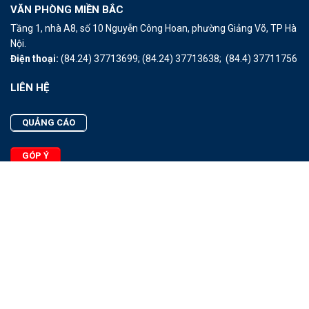
VĂN PHÒNG MIỀN BẮC
Tầng 1, nhà A8, số 10 Nguyễn Công Hoan, phường Giảng Võ, TP Hà
Nội.
Điện thoại:
(84.24) 37713699;
(84.24) 37713638;
(84.4) 37711756
LIÊN HỆ
QUẢNG CÁO
GÓP Ý
LIÊN HỆ
Quảng Cáo
Góp Ý
Facebook