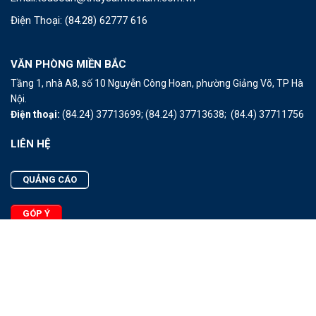
Điện Thoại:
(84.28) 62777 616
VĂN PHÒNG MIỀN BẮC
Tầng 1, nhà A8, số 10 Nguyễn Công Hoan, phường Giảng Võ, TP Hà
Nội.
Điện thoại:
(84.24) 37713699;
(84.24) 37713638;
(84.4) 37711756
LIÊN HỆ
QUẢNG CÁO
GÓP Ý
LIÊN HỆ
Quảng Cáo
Góp Ý