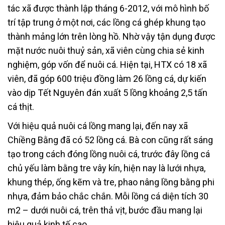
tác xã được thành lập tháng 6-2012, với mô hình bố
trí tập trung ở một nơi, các lồng cá ghép khung tạo
thành mảng lớn trên lòng hồ. Nhờ vậy tận dụng được
mặt nước nuôi thuỷ sản, xã viên cùng chia sẻ kinh
nghiệm, góp vốn để nuôi cá. Hiện tại, HTX có 18 xã
viên, đã góp 600 triệu đồng làm 26 lồng cá, dự kiến
vào dịp Tết Nguyên đán xuất 5 lồng khoảng 2,5 tấn
cá thịt.
Với hiệu quả nuôi cá lồng mang lại, đến nay xã
Chiềng Bằng đã có 52 lồng cá. Bà con cũng rất sáng
tạo trong cách đóng lồng nuôi cá, trước đây lồng cá
chủ yếu làm bằng tre vây kín, hiện nay là lưới nhựa,
khung thép, ống kẽm và tre, phao nâng lồng bằng phi
nhựa, đảm bảo chắc chắn. Mỗi lồng cá diện tích 30
m2 – dưới nuôi cá, trên thả vịt, bước đầu mang lại
hiệu quả kinh tế cao.