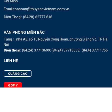
Chí Minh.
Email:
toasoan@thuysanvietnam.com.vn
Điện Thoại:
(84.28) 62777 616
VĂN PHÒNG MIỀN BẮC
Tầng 1, nhà A8, số 10 Nguyễn Công Hoan, phường Giảng Võ, TP Hà
Nội.
Điện thoại:
(84.24) 37713699;
(84.24) 37713638;
(84.4) 37711756
LIÊN HỆ
QUẢNG CÁO
GÓP Ý
LIÊN HỆ
Quảng Cáo