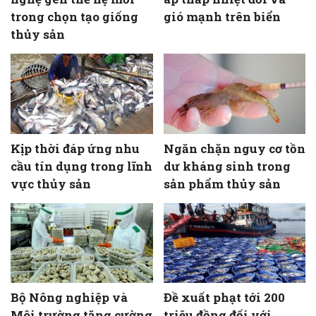
trong chọn tạo giống
gió mạnh trên biển
thủy sản
Kịp thời đáp ứng nhu
Ngăn chặn nguy cơ tồn
cầu tín dụng trong lĩnh
dư kháng sinh trong
vực thủy sản
sản phẩm thủy sản
Bộ Nông nghiệp và
Đề xuất phạt tới 200
Môi trường tăng cường
triệu đồng đối với