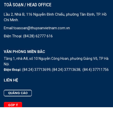
TOÀ SOẠN / HEAD OFFICE
Lầu 2, Nhà B, 116 Nguyễn Đình Chiểu, phường Tân Định, TP. Hồ
Chí Minh.
Email:
toasoan@thuysanvietnam.com.vn
Điện Thoại:
(84.28) 62777 616
VĂN PHÒNG MIỀN BẮC
Tầng 1, nhà A8, số 10 Nguyễn Công Hoan, phường Giảng Võ, TP Hà
Nội.
Điện thoại:
(84.24) 37713699;
(84.24) 37713638;
(84.4) 37711756
LIÊN HỆ
QUẢNG CÁO
GÓP Ý