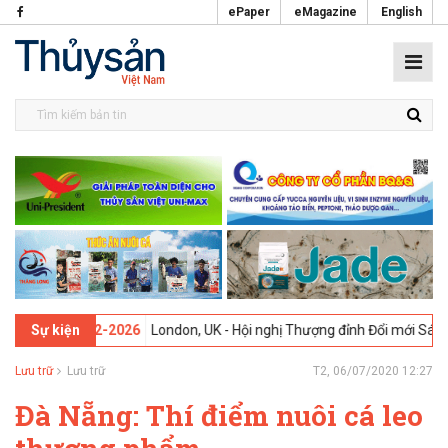
ePaper
eMagazine
English
3 -
09-02-2026
London, UK - Hội nghị Thượng đỉnh Đổi mới Sáng tạo 
Sự kiện
Lưu trữ
Lưu trữ
T2, 06/07/2020 12:27
Đà Nẵng: Thí điểm nuôi cá leo