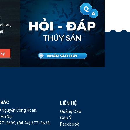
t
ch vụ,
hể
 BẮC
LIÊN HỆ
10 Nguyễn Công Hoan,
Quảng Cáo
Hà Nội.
Góp Ý
37713699;
(84.24) 37713638;
Facebook