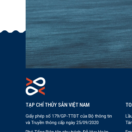
TẠP CHÍ THỦY SẢN VIỆT NAM
TO
Giấy phép số 179/GP-TTĐT của Bộ thông tin
Lầu
và Truyền thông cấp ngày 25/09/2020
Tân
Phó Tổng Biên tập phụ trách: Đỗ Huy Hoàn
Ema