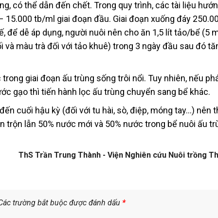
, có thể dẫn đến chết. Trong quy trình, các tài liệu hướ
– 15.000 tb/ml giai đoạn đầu. Giai đoạn xuống đáy 250.0
, để dễ áp dụng, người nuôi nên cho ăn 1,5 lít tảo/bể (5 m
 và màu trà đối với tảo khuê) trong 3 ngày đầu sau đó tă
rong giai đoạn ấu trùng sống trôi nổi. Tuy nhiên, nếu phá
c gạo thì tiến hành lọc ấu trùng chuyển sang bể khác.
đến cuối hậu kỳ (đối với tu hài, sò, điệp, móng tay…) nên 
ên trộn lẫn 50% nước mới và 50% nước trong bể nuôi ấu tr
ThS Trần Trung Thành - Viện Nghiên cứu Nuôi trồng Thủ
Các trường bắt buộc được đánh dấu
*