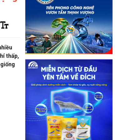
nhiều
hí thấp,
 giống