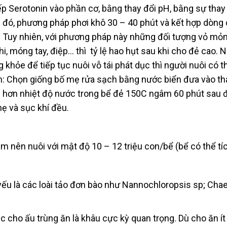
tiếp Serotonin vào phần cơ, bằng thay đổi pH, bằng sự thay
đó, phương pháp phơi khô 30 – 40 phút và kết hợp dòng 
t. Tuy nhiên, với phương pháp này những đối tượng vỏ mỏ
phi, móng tay, điệp… thì tỷ lệ hao hụt sau khi cho đẻ cao.
 khỏe để tiếp tục nuôi vỗ tái phát dục thì người nuôi có t
h: Chọn giống bố mẹ rửa sạch bằng nước biển đưa vào th
p hơn nhiệt độ nước trong bể đẻ 150C ngâm 60 phút sau 
ẹ và sục khí đều.
m nên nuôi với mật độ 10 – 12 triệu con/bể (bể có thể tí
u là các loài tảo đơn bào như Nannochloropsis sp; Cha
 cho ấu trùng ăn là khâu cực kỳ quan trọng. Dù cho ăn ít