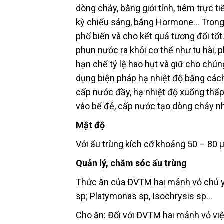
dòng chảy, bằng giới tính, tiêm trực 
kỳ chiếu sáng, bằng Hormone… Trong 
phổ biến và cho kết quả tương đối tố
phun nước ra khỏi cơ thể như tu hài, 
hạn chế tỷ lệ hao hụt và giữ cho chúng
dụng biện pháp hạ nhiệt độ bằng các
cấp nước đầy, hạ nhiệt độ xuống thấ
vào bể đẻ, cấp nước tạo dòng chảy nh
Mật độ
Với ấu trùng kích cỡ khoảng 50 – 80 µ
Quản lý, chăm sóc ấu trùng
Thức ăn của ĐVTM hai mảnh vỏ chủ yế
sp; Platymonas sp, Isochrysis sp…
Cho ăn: Đối với ĐVTM hai mảnh vỏ việc