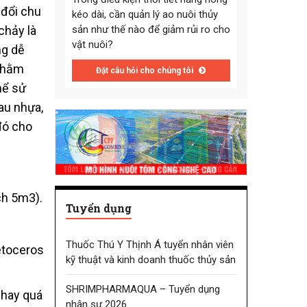
 đổi chu
kéo dài, cần quản lý ao nuôi thủy
chảy là
sản như thế nào để giảm rủi ro cho
vật nuôi?
ng dễ
 Nhằm
Đặt câu hỏi cho chúng tôi
hể sử
au nhựa,
đó cho
ch 5m3).
Tuyển dụng
Thuốc Thú Y Thịnh Á tuyển nhân viên
etoceros
kỹ thuật và kinh doanh thuốc thủy sản
SHRIMPHARMAQUA – Tuyển dụng
 hay quá
nhân sự 2026