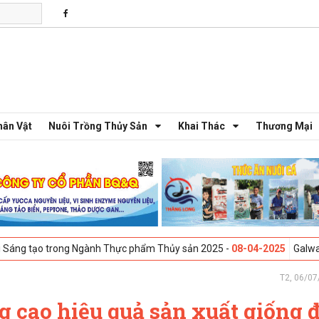
hân Vật
Nuôi Trồng Thủy Sản
Khai Thác
Thương Mại
rong Ngành Thực phẩm Thủy sản 2025 -
08-04-2025
Galway, Ireland - H
T2, 06/07
g cao hiệu quả sản xuất giống 