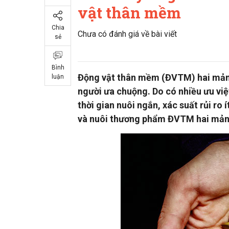
vật thân mềm
Chia
Chưa có đánh giá về bài viết
sẻ
Bình
Động vật thân mềm (ĐVTM) hai mảnh 
luận
người ưa chuộng. Do có nhiều ưu việt
thời gian nuôi ngắn, xác suất rủi ro
và nuôi thương phẩm ĐVTM hai mảnh 