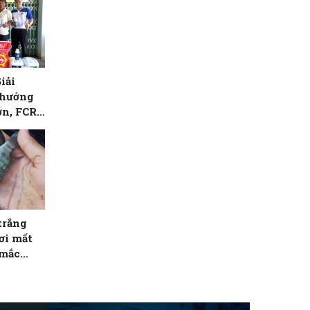
iải
 hướng
ớn, FCR
trắng
ơi mất
 mắc