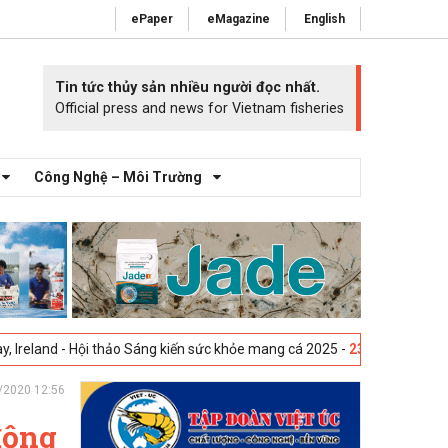
ePaper
eMagazine
English
Tin tức thủy sản nhiều người đọc nhất.
Official press and news for Vietnam fisheries
Công Nghệ – Môi Trường
ội thảo Sáng kiến sức khỏe mang cá 2025 -
23-04-2025
Vigo, Tây Ban N
/2020 12:56
động