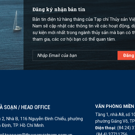
Đăng ký nhận bản tin
Bản tin điện tử hàng tháng của Tạp chí Thủy sản Việ
Nam sẽ cập nhật các thông tin về các hoạt động, dị
sự kiện mới nhất trong ngành thủy sản mà bạn có t
tham gia, các cơ hội bạn có thể quan tâm.
VĂN PHÒNG MIỀN
À SOẠN / HEAD OFFICE
Tầng 1, nhà A8, số 
 2, Nhà B, 116 Nguyễn Đình Chiểu, phường
phường Giảng Võ, TP 
 Định, TP. Hồ Chí Minh.
Điện thoại:
(84.24) 
(84.4) 37711756
il:
toasoan@thuysanvietnam.com.vn