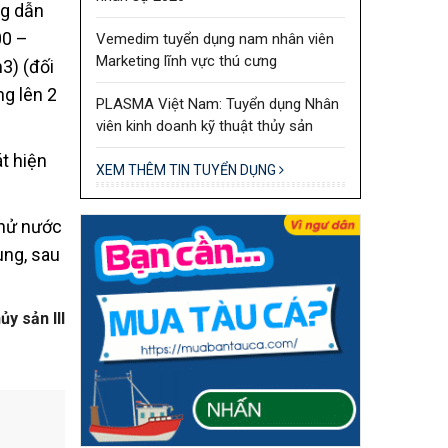
ng dẫn
00 –
Vemedim tuyển dụng nam nhân viên
Marketing lĩnh vực thú cưng
3) (đối
ng lên 2
PLASMA Việt Nam: Tuyển dụng Nhân
viên kinh doanh kỹ thuật thủy sản
t hiện
XEM THÊM TIN TUYỂN DỤNG
thử nước
ùng, sau
y sản III