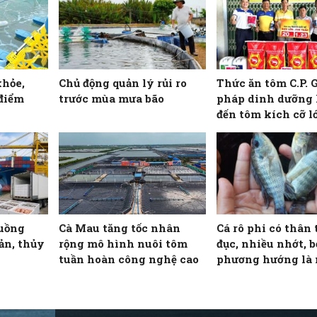
khỏe,
Chủ động quản lý rủi ro
Thức ăn tôm C.P. G
 điểm
trước mùa mưa bão
pháp dinh dưỡng
đến tôm kích cỡ l
thấp
luồng
Cà Mau tăng tốc nhân
Cá rô phi có thân 
ản, thủy
rộng mô hình nuôi tôm
đục, nhiều nhớt, b
tuần hoàn công nghệ cao
phương hướng là
bệnh gì?