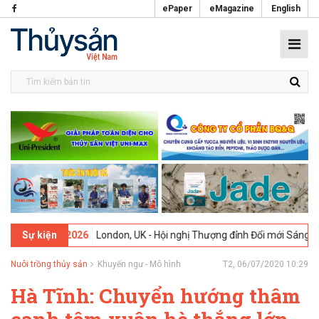
ePaper
eMagazine
English
09-02-2026
London, UK - Hội nghị Thượng đỉnh Đổi mới Sáng tạo tro
Sự kiện
Nuôi trồng thủy sản
Khuyến ngư - Mô hình
T2, 06/07/2020 10:29
Hà Tĩnh: Chuyển hướng thâm