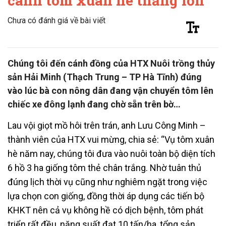
canh tôm xuân hè thắng lớn
Chưa có đánh giá về bài viết
Chúng tôi đến cánh đồng của HTX Nuôi trồng thủy
sản Hải Minh (Thạch Trung – TP Hà Tĩnh) đúng
vào lúc bà con nông dân đang vận chuyển tôm lên
chiếc xe đông lạnh đang chờ sẵn trên bờ…
Lau vội giọt mồ hôi trên trán, anh Lưu Công Minh –
thành viên của HTX vui mừng, chia sẻ: “Vụ tôm xuân
hè năm nay, chúng tôi đưa vào nuôi toàn bộ diện tích
6 hồ 3 ha giống tôm thẻ chân trắng. Nhờ tuân thủ
đúng lịch thời vụ cũng như nghiêm ngặt trong việc
lựa chọn con giống, đồng thời áp dụng các tiến bộ
KHKT nên cả vụ không hề có dịch bệnh, tôm phát
triển rất đều, năng suất đạt 10 tấn/ha, tổng sản