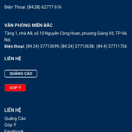
Điện Thoại:
(84.28) 62777 616
VĂN PHÒNG MIỀN BẮC
Tầng 1, nhà A8, số 10 Nguyễn Công Hoan, phường Giảng Võ, TP Hà
Nội.
Điện thoại:
(84.24) 37713699;
(84.24) 37713638;
(84.4) 37711756
LIÊN HỆ
QUẢNG CÁO
GÓP Ý
LIÊN HỆ
Quảng Cáo
Góp Ý
Facebook