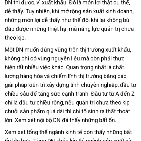
DN thì được, vì xuất khẩu. Đó là món lợi thật cụ thể,
dễ thấy. Tuy nhiên, khi mở rộng sản xuất kinh doanh,
những món lợi dễ thấy như thế đôi khi lại không bù
đắp được những thiệt hại mà năng lực quản trị chưa
theo kịp.
Một DN muốn đứng vững trên thị trường xuất khẩu,
không chỉ có vùng nguyên liệu mà còn phải thực
hiện rất nhiều việc khác. Quan trọng nhất là chất
lượng hàng hóa và chiếm lĩnh thị trường bằng các
giải pháp kiên trì xây dựng tính chuyên nghiệp, đầu tư
chiều sâu để tăng sức cạnh tranh. Đầu tư từ A đến Z
chỉ là đầu tư chiều rộng, nếu quản trị chưa theo kịp
chuỗi sản phẩm quá dài thì chỉ tổ sinh ra thất thoát
lớn. Xem xét nội bộ DN đã thấy những bất ổn.
Xem xét tổng thể ngành kinh tế còn thấy những bất
ổn lớn hơn. Từng DN khép kín thì ngành sản xuất và