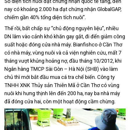
Số diện tích nuôi đạt chứng nhận quốc tế tăng, đến
nay có khoảng 2.000 ha đạt chứng nhận GlobalGAP,
chiếm gần 40% tổng diện tích nuôi”.
Thế rồi, bất chấp sự “chủ động nguyên liệu”, nhiều
DN lâm vào cảnh khó khăn gay gắt, đi đến giảm công
suất hoặc đóng cửa nhà máy. Bianfishco ở Cần Thơ
có nhà máy, vùng nuôi và cả viện nghiên cứu, mất 7
tháng vượt khủng hoảng nợ, đầu tháng 10/2012, khi
Ngân hàng TMCP Sài Gòn – Hà Nội (SHB) vào làm
chủ thì mới bắt đầu mua cá tra chế biến. Công ty
TNHH XNK Thủy sản Thiên Mã ở Cần Thơ có vùng
nuôi khi hưng thịnh lên đến 200 ha, nay ba nhà máy
đã đóng cửa hai, còn một hoạt động cầm chừng.