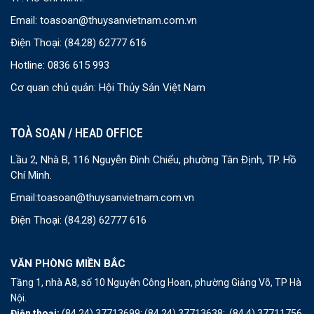
Email:
toasoan@thuysanvietnam.com.vn
Điện Thoại:
(84.28) 62777 616
Hotline: 0836 615 993
Cơ quan chủ quản: Hội Thủy Sản Việt Nam
TOÀ SOẠN / HEAD OFFICE
Lầu 2, Nhà B, 116 Nguyễn Đình Chiểu, phường Tân Định, TP. Hồ
Chí Minh.
Email:
toasoan@thuysanvietnam.com.vn
Điện Thoại:
(84.28) 62777 616
VĂN PHÒNG MIỀN BẮC
Tầng 1, nhà A8, số 10 Nguyễn Công Hoan, phường Giảng Võ, TP Hà
Nội.
Điện thoại:
(84.24) 37713699;
(84.24) 37713638;
(84.4) 37711756