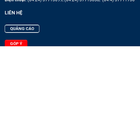
LIÊN HỆ
QUẢNG CÁO
GÓP Ý
LIÊN HỆ
Quảng Cáo
Góp Ý
Facebook
2025 - © Bản quyền thuộc Tạp chí Thủy sản Việt Nam
Cấm sao chép dưới mọi hình thức nếu không có sự chấp thuận
bằng văn bản