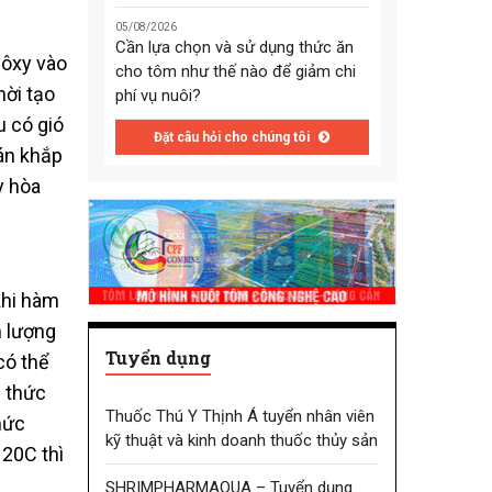
05/08/2026
Cần lựa chọn và sử dụng thức ăn
 ôxy vào
cho tôm như thế nào để giảm chi
hời tạo
phí vụ nuôi?
u có gió
Đặt câu hỏi cho chúng tôi
tán khắp
y hòa
khi hàm
m lượng
Tuyển dụng
có thể
g thức
Thuốc Thú Y Thịnh Á tuyển nhân viên
mức
kỹ thuật và kinh doanh thuốc thủy sản
 20C thì
SHRIMPHARMAQUA – Tuyển dụng