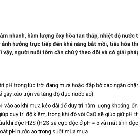
iảm nhanh, hàm lượng ôxy hòa tan thấp, nhiệt độ nước 
ảnh hưởng trực tiếp đến khả năng bắt mồi, tiêu hóa th
Vì vậy, người nuôi tôm cần chú ý theo dõi và có giải pháp
trì pH trong lúc trời đang mưa hoặc đắp bờ cao ngăn ch
ể gây xáo trộn và tăng độ đục nước ao).
i vào ao khi mưa kéo dài để duy trì hàm lượng khoáng, ổn
úp duy trì độ kiềm, trong khi đó vôi CaO sẽ giúp giữ pH t
ủa khí độc H2S (H2S sẽ cực độc ở pH = 5 và mất tính độc
 soát pH nước ao trong suốt mùa mưa.