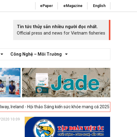
ePaper
eMagazine
English
Tin tức thủy sản nhiều người đọc nhất.
Official press and news for Vietnam fisheries
Công Nghệ – Môi Trường
- Hội thảo Sáng kiến sức khỏe mang cá 2025 -
23-04-2025
Vigo, Tây Ba
/2020 10:09