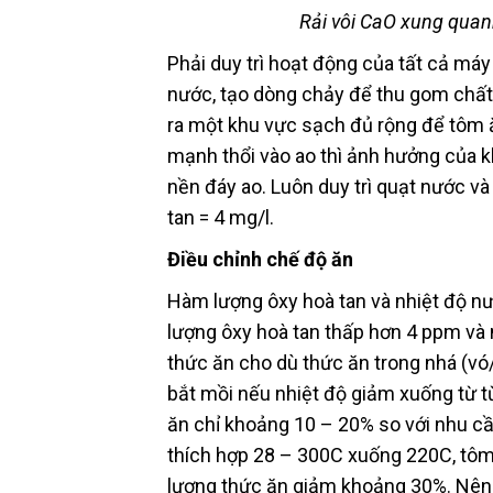
Rải vôi CaO xung quan
Phải duy trì hoạt động của tất cả má
nước, tạo dòng chảy để thu gom chất 
ra một khu vực sạch đủ rộng để tôm ă
mạnh thổi vào ao thì ảnh hưởng của kh
nền đáy ao. Luôn duy trì quạt nước v
tan = 4 mg/l.
Điều chỉnh chế độ ăn
Hàm lượng ôxy hoà tan và nhiệt độ n
lượng ôxy hoà tan thấp hơn 4 ppm và 
thức ăn cho dù thức ăn trong nhá (vó
bắt mồi nếu nhiệt độ giảm xuống từ t
ăn chỉ khoảng 10 – 20% so với nhu cầ
thích hợp 28 – 300C xuống 220C, tôm 
lượng thức ăn giảm khoảng 30%. Nên k