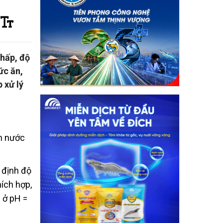
thấp, độ
ức ăn,
 xử lý
ặn nước
 định độ
hích hợp,
 ở pH =