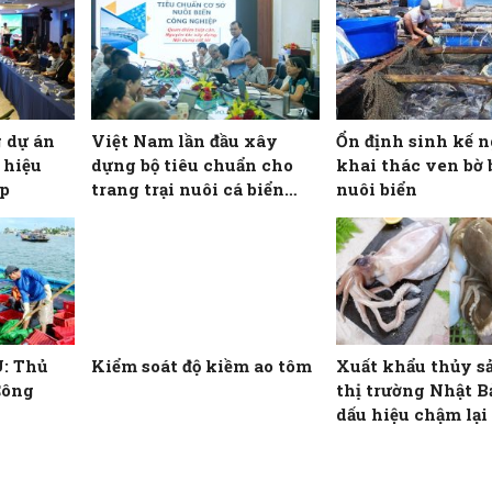
 dự án
Việt Nam lần đầu xây
Ổn định sinh kế 
 hiệu
dựng bộ tiêu chuẩn cho
khai thác ven bờ
ấp
trang trại nuôi cá biển
nuôi biển
công nghiệp
U: Thủ
Kiểm soát độ kiềm ao tôm
Xuất khẩu thủy s
Công
thị trường Nhật B
dấu hiệu chậm lại