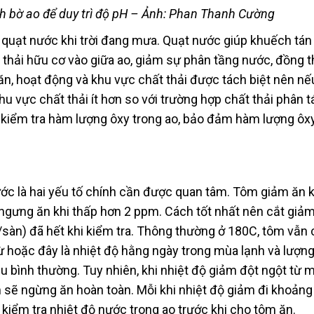
h bờ ao để duy trì độ pH – Ảnh: Phan Thanh Cường
y quạt nước khi trời đang mưa. Quạt nước giúp khuếch tán
thải hữu cơ vào giữa ao, giảm sự phân tầng nước, đồng t
n, hoạt động và khu vực chất thải được tách biệt nên nế
u vực chất thải ít hơn so với trường hợp chất thải phân 
à kiểm tra hàm lượng ôxy trong ao, bảo đảm hàm lượng ôx
ước là hai yếu tố chính cần được quan tâm. Tôm giảm ăn 
ngưng ăn khi thấp hơn 2 ppm. Cách tốt nhất nên cắt giả
/sàn) đã hết khi kiểm tra. Thông thường ở 180C, tôm vẫn 
ừ hoặc đây là nhiệt độ hằng ngày trong mùa lạnh và lượn
u bình thường. Tuy nhiên, khi nhiệt độ giảm đột ngột từ 
sẽ ngừng ăn hoàn toàn. Mỗi khi nhiệt độ giảm đi khoảng
iểm tra nhiệt độ nước trong ao trước khi cho tôm ăn.