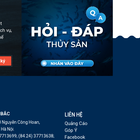
t
ch vụ,
hể
 BẮC
LIÊN HỆ
10 Nguyễn Công Hoan,
Quảng Cáo
Hà Nội.
Góp Ý
37713699;
(84.24) 37713638;
Facebook