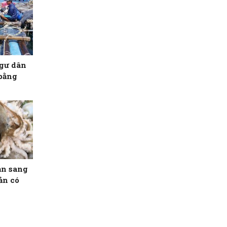
ngư dân
 bằng
ản sang
ản có