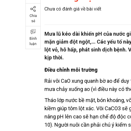
Chưa có đánh giá về bài viết
Chia
sẻ
Mưa lũ kéo dài khiến pH của nước g
Bình
mặn giảm đột ngột,… Các yếu tố này 
luận
lột vỏ, hô hấp, phát sinh dịch bệnh. 
kịp thời.
Điều chỉnh môi trường
Rải vôi CaO xung quanh bờ ao để duy 
mưa chảy xuống ao (vì điều này có th
Tháo lớp nước bề mặt, bón khoáng, vô
kiềm giúp tôm lột xác. Vôi CaCO3 sẽ gi
nâng pH lên cao sẽ hạn chế độ độc c
10). Người nuôi cần phải chú ý kiểm