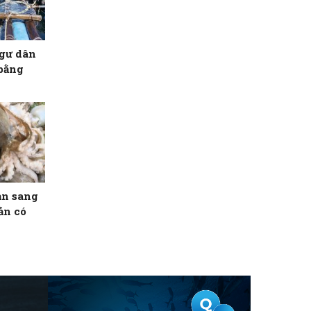
ngư dân
 bằng
ản sang
ản có