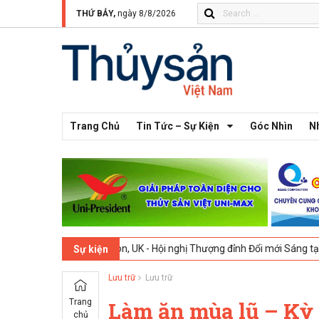
THỨ BẢY,
ngày 8/8/2026
Trang Chủ
Tin Tức – Sự Kiện
Góc Nhìn
N
2026
London, UK - Hội nghị Thượng đỉnh Đổi mới Sáng tạo trong Ngàn
Sự kiện
Lưu trữ
Lưu trữ
Trang
Làm ăn mùa lũ – Kỳ
chủ