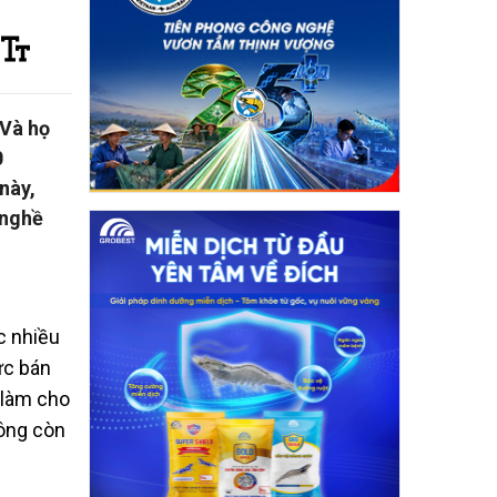
 Và họ
0
này,
 nghề
c nhiều
ức bán
 làm cho
Đông còn