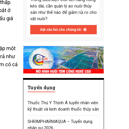
thấp.
kéo dài, cần quản lý ao nuôi thủy
bắt ở
sản như thế nào để giảm rủi ro cho
ấu giá
vật nuôi?
Đặt câu hỏi cho chúng tôi
gặp một
 rả như
ếm có cá
Tuyển dụng
Thuốc Thú Y Thịnh Á tuyển nhân viên
kỹ thuật và kinh doanh thuốc thủy sản
SHRIMPHARMAQUA – Tuyển dụng
nhân sự 2026