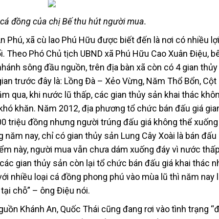
cá đồng của chị Bế thu hút người mua.
Phú, xã cù lao Phú Hữu được biết đến là nơi có nhiều lợi
ổi. Theo Phó Chủ tịch UBND xã Phú Hữu Cao Xuân Điệu, b
nhánh sông đầu nguồn, trên địa bàn xã còn có 4 gian thủy
i gian trước đây là: Lồng Đà – Xẻo Vừng, Năm Thổ Bổn, Cộ
m qua, khi nước lũ thấp, các gian thủy sản khai thác khô
khó khăn. Năm 2012, địa phương tổ chức bán đấu giá gia
 triệu đồng nhưng người trúng đấu giá không thể xuống
ng năm nay, chỉ có gian thủy sản Lung Cây Xoài là bán đấu 
iểm này, người mua vẫn chưa dám xuống đáy vì nước thấp
, các gian thủy sản còn lại tổ chức bán đấu giá khai thác 
với nhiều loại cá đồng phong phú vào mùa lũ thì năm nay 
ại chỗ” – ông Điệu nói.
guồn Khánh An, Quốc Thái cũng đang rơi vào tình trạng “đ