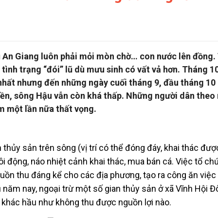
 An Giang luôn phải mỏi mòn chờ… con nước lên đồng.
 tình trạng “đói” lũ dù mưu sinh có vất vả hơn. Tháng 1
 nhất nhưng đến những ngày cuối tháng 9, đầu tháng 10 
ền, sông Hậu vẫn còn khá thấp. Những người dân theo
m một lần nữa thất vọng.
 thủy sản trên sông (vị trí có thể đóng đáy, khai thác đượ
i động, náo nhiệt cảnh khai thác, mua bán cá. Việc tổ ch
guồn thu đáng kể cho các địa phương, tạo ra công ăn việc
ũ năm nay, ngoại trừ một số gian thủy sản ở xã Vĩnh Hội 
 khác hầu như không thu được nguồn lợi nào.