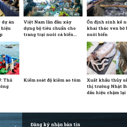
 dự án
Việt Nam lần đầu xây
Ổn định sinh kế 
 hiệu
dựng bộ tiêu chuẩn cho
khai thác ven bờ
ấp
trang trại nuôi cá biển
nuôi biển
công nghiệp
U: Thủ
Kiểm soát độ kiềm ao tôm
Xuất khẩu thủy s
Công
thị trường Nhật B
dấu hiệu chậm lại
Đăng ký nhận bản tin