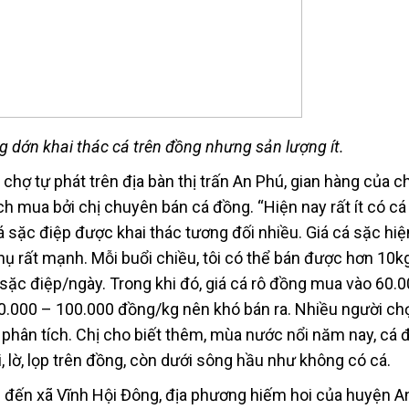
 dớn khai thác cá trên đồng nhưng sản lượng ít.
chợ tự phát trên địa bàn thị trấn An Phú, gian hàng của ch
 mua bởi chị chuyên bán cá đồng. “Hiện nay rất ít có cá 
á sặc điệp được khai thác tương đối nhiều. Giá cá sặc hiện
ụ rất mạnh. Mỗi buổi chiều, tôi có thể bán được hơn 10k
á sặc điệp/ngày. Trong khi đó, giá cá rô đồng mua vào 60.
80.000 – 100.000 đồng/kg nên khó bán ra. Nhiều người ch
ế phân tích. Chị cho biết thêm, mùa nước nổi năm nay, cá
, lờ, lọp trên đồng, còn dưới sông hầu như không có cá.
ìm đến xã Vĩnh Hội Đông, địa phương hiếm hoi của huyện A