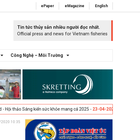
ePaper
eMagazine
English
Tin tức thủy sản nhiều người đọc nhất.
Official press and news for Vietnam fisheries
Công Nghệ – Môi Trường
áng kiến sức khỏe mang cá 2025 -
23-04-2025
Vigo, Tây Ban Nha - Triể
/2020 10:35