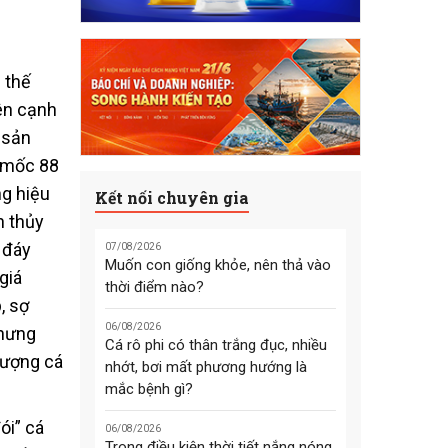
 thế
ên cạnh
 sản
t mốc 88
ng hiệu
Kết nối chuyên gia
n thủy
 đáy
07/08/2026
Muốn con giống khỏe, nên thả vào
giá
thời điểm nào?
, sợ
06/08/2026
nhưng
Cá rô phi có thân trắng đục, nhiều
lượng cá
nhớt, bơi mất phương hướng là
mắc bệnh gì?
ói” cá
06/08/2026
Trong điều kiện thời tiết nắng nóng