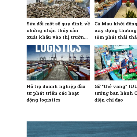
Sửa đổi một số quy định về
Cà Mau khởi động
chứng nhận thủy sản
xây dựng thương
xuất khẩu vào thị trường
tôm phát thải th
Hoa Kỳ
Hỗ trợ doanh nghiệp đầu
Gỡ “thẻ vàng” IU
tư phát triển các hoạt
tướng ban hành 
động logistics
điện chỉ đạo