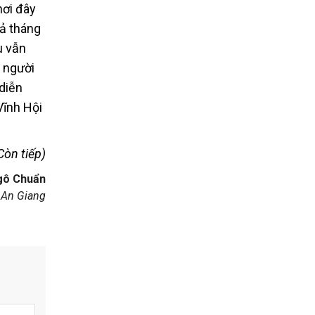
nơi đây
cả tháng
u vẫn
 người
 diễn
Vĩnh Hội
Còn tiếp)
gô Chuẩn
 An Giang