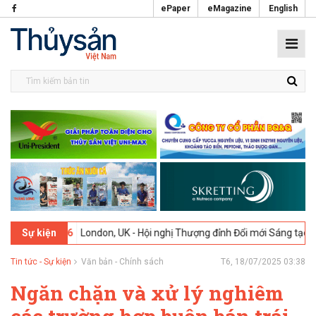
ePaper
eMagazine
English
-2026
London, UK - Hội nghị Thượng đỉnh Đổi mới Sáng tạo trong Ng
Sự kiện
Tin tức - Sự kiện
Văn bản - Chính sách
T6, 18/07/2025 03:38
Ngăn chặn và xử lý nghiêm