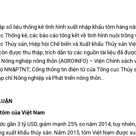
ập số liệu thống kê tình hình xuất nhập khẩu tôm hàng nă
 Thống kê, các báo cáo tổng kết về tình hình nuôi trồng 
 Thủy sản, Hiệp hội Chế biến và Xuất khẩu Thủy sản Vi
 còn được thu thập, trích dẫn từ các nguồn tài liệu đã đư
ển Nông nghiệp nông thôn (AGROINFO) – Viện Chính sách 
 Bộ NN&PTNT; Cổng thông tin điện tử của Tổng cục Thủy 
p chí Nông nghiệp và Phát triển nông thôn…
 LUẬN
u tôm của Việt Nam
c gần 3 tỷ USD, giảm mạnh 25% so năm 2014; tuy nhiên,
ổng xuất khẩu thủy sản. Năm 2015, tôm Việt Nam được xu