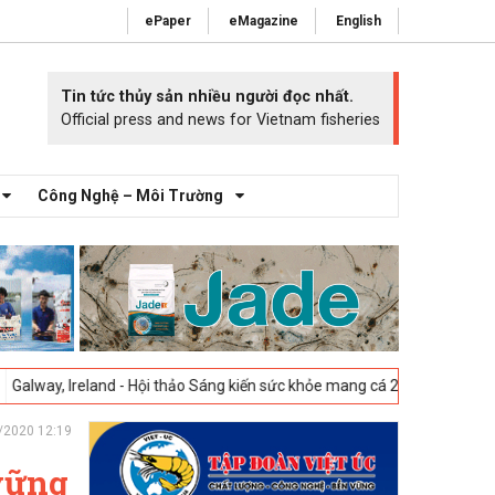
ePaper
eMagazine
English
Tin tức thủy sản nhiều người đọc nhất.
Official press and news for Vietnam fisheries
Công Nghệ – Môi Trường
and - Hội thảo Sáng kiến sức khỏe mang cá 2025 -
23-04-2025
Vigo, Tâ
/2020 12:19
 vững