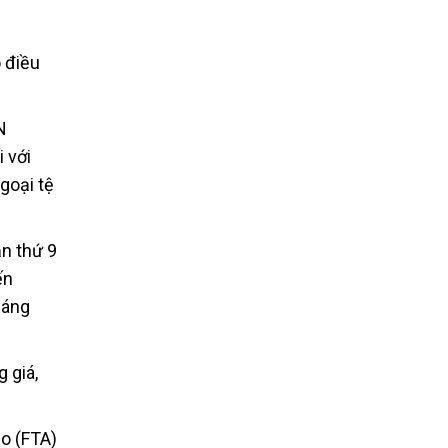
 điều
N
 với
goại tệ
n thứ 9
ến
háng
 giá,
o (FTA)