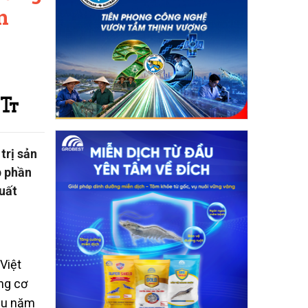
n
trị sản
p phần
uất
Việt
ng cơ
đầu năm