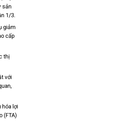
y sản
ần 1/3.
hụ giảm
ao cấp
 thị
t với
quan,
 hóa lợi
o (FTA)