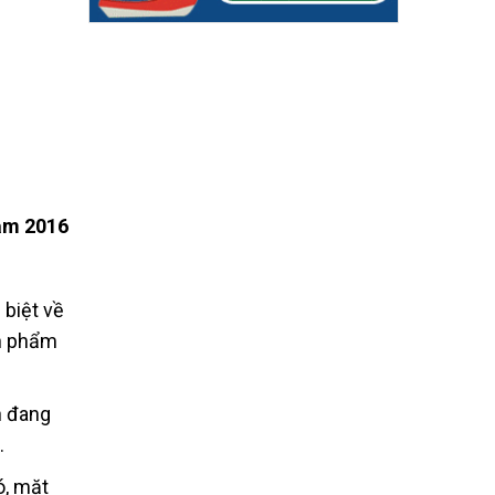
năm 2016
 biệt về
ản phẩm
n đang
.
ó, mặt