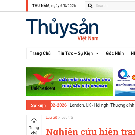
THỨ NĂM,
ngày 6/8/2026
Trang Chủ
Tin Tức – Sự Kiện
Góc Nhìn
N
n thứ 13 -
09-02-2026
London, UK - Hội nghị Thượng đỉnh Đổi mới Sán
Sự kiện
Lưu trữ
Lưu trữ
Trang
Nghiên cứu hiện trạ
chủ