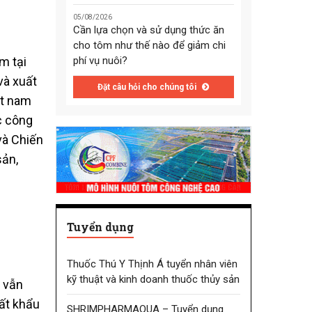
05/08/2026
Cần lựa chọn và sử dụng thức ăn
cho tôm như thế nào để giảm chi
m tại
phí vụ nuôi?
và xuất
Đặt câu hỏi cho chúng tôi
ệt nam
ợc công
và Chiến
sản,
Tuyển dụng
Thuốc Thú Y Thịnh Á tuyển nhân viên
kỹ thuật và kinh doanh thuốc thủy sản
 vẫn
ất khẩu
SHRIMPHARMAQUA – Tuyển dụng