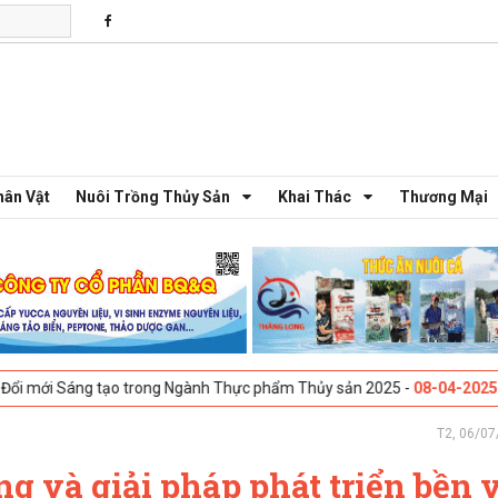
hân Vật
Nuôi Trồng Thủy Sản
Khai Thác
Thương Mại
g tạo trong Ngành Thực phẩm Thủy sản 2025 -
08-04-2025
Galway, Irel
T2, 06/07
ng và giải pháp phát triển bền