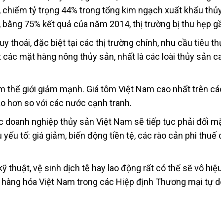
, chiếm tỷ trọng 44% trong tổng kim ngạch xuất khẩu thủ
 bằng 75% kết quả của năm 2014, thị trường bị thu hẹp g
uy thoái, đặc biệt tại các thị trường chính, nhu cầu tiêu t
 các mặt hàng nông thủy sản, nhất là các loài thủy sản c
tôm thế giới giảm mạnh. Giá tôm Việt Nam cao nhất trên các
cao hơn so với các nước cạnh tranh.
 doanh nghiệp thủy sản Việt Nam sẽ tiếp tục phải đối mặ
ếu tố: giá giảm, biến động tiền tệ, các rào cản phi thuế 
thuật, vệ sinh dịch tễ hay lao động rất có thể sẽ vô hiệu
ới hàng hóa Việt Nam trong các Hiệp định Thương mại tự d