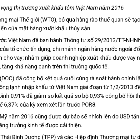
ển vọng thị trường xuất khẩu tôm Việt Nam năm 2016
ng mại Thế giới (WTO), bỏ qua hàng rào thuế quan sẽ tạo
riển của mặt hàng xuất khẩu thủy sản.
ước Việt Nam đã ban hành Thông tư số 29/2013/TT-NHN
của tổ chức tín dụng, chi nhánh ngân hàng nước ngoài đối
hạn cho vay; nhằm giúp doanh nghiệp xuất khẩu được vay n
h, tăng khả năng cạnh trên thị trường quốc tế.
DOC) đã công bố kết quả cuối cùng rà soát hành chính lầ
ông lạnh nhập khẩu từ Việt Nam giai đoạn từ 1/2/2013 đ
bình 0,91% đã giảm so kết quả sơ bộ 0,93% công bố hồi t
 6,37% của kỳ xem xét lần trước POR8.
g Mỹ năm 2016 cũng được dự báo sẽ nhích lên do USD tăng
ng trưởng kinh tế được cải thiện.
 Thái Bình Dương (TPP) và các Hiệp định Thương mại tự d