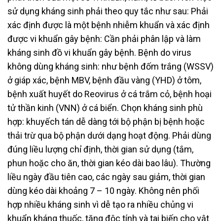
sử dụng kháng sinh phải theo quy tắc như sau: Phải
xác định được là một bệnh nhiễm khuẩn và xác định
được vi khuẩn gây bệnh: Cần phải phân lập và làm
kháng sinh đồ vi khuẩn gây bệnh. Bệnh do virus
không dùng kháng sinh: như bệnh đốm trắng (WSSV)
ở giáp xác, bệnh MBV, bệnh đầu vàng (YHD) ở tôm,
bệnh xuất huyết do Reovirus ở cá trắm cỏ, bệnh hoại
tử thần kinh (VNN) ở cá biển. Chọn kháng sinh phù
hợp: khuyếch tán dễ dàng tới bộ phận bị bệnh hoặc
thải trừ qua bộ phận dưới dạng hoạt động. Phải dùng
đúng liều lượng chỉ định, thời gian sử dụng (tắm,
phun hoặc cho ăn, thời gian kéo dài bao lâu). Thường
liều ngày đầu tiên cao, các ngày sau giảm, thời gian
dùng kéo dài khoảng 7 – 10 ngày. Không nên phối
hợp nhiều kháng sinh vì dễ tạo ra nhiều chủng vi
khuẩn kháng thuốc, tăng độc tính và tai biến cho vật