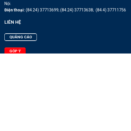
Nội.
Điện thoại:
(84.24) 37713699;
(84.24) 37713638;
(84.4) 37711756
LIÊN HỆ
QUẢNG CÁO
GÓP Ý
LIÊN HỆ
Quảng Cáo
Góp Ý
Facebook
2025 - © Bản quyền thuộc Tạp chí Thủy sản Việt Nam
Cấm sao chép dưới mọi hình thức nếu không có sự chấp thuận
bằng văn bản