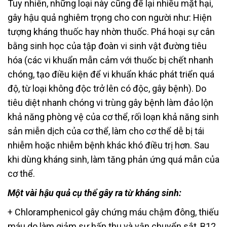
Tuy nhiên, những loại này cũng để lại nhiều mặt hại,
gây hậu quả nghiêm trọng cho con người như: Hiện
tượng kháng thuốc hay nhờn thuốc. Phá hoại sự cân
bằng sinh học của tập đoàn vi sinh vật đường tiêu
hóa (các vi khuẩn mẫn cảm với thuốc bị chết nhanh
chóng, tạo điều kiện để vi khuẩn khác phát triển quá
độ, từ loại không độc trở lên có độc, gây bệnh). Do
tiêu diệt nhanh chóng vi trùng gây bệnh làm đảo lộn
khả năng phòng vệ của cơ thể, rối loạn khả năng sinh
sản miễn dịch của cơ thể, làm cho cơ thể dễ bị tái
nhiễm hoặc nhiễm bệnh khác khó điều trị hơn. Sau
khi dùng kháng sinh, làm tăng phản ứng quá mẫn của
cơ thể.
Một vài hậu quả cụ thể gây ra từ kháng sinh:
+ Chloramphenicol gây chứng máu chậm đông, thiếu
máu do làm giảm sự hấp thu và vận chuyển sắt, B12