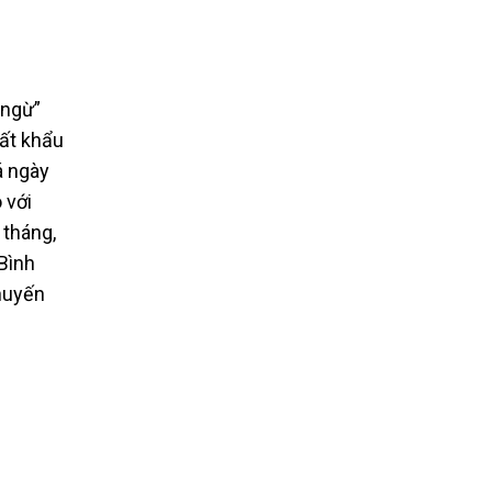
 ngừ”
uất khẩu
á ngày
 với
 tháng,
 Bình
huyến