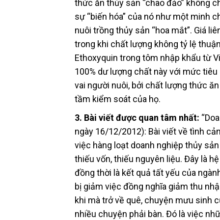
thức ăn thủy sản “chao đảo” không ch
sự “biến hóa” của nó như một minh c
nuôi trồng thủy sản “hoa mắt”. Giá liê
trong khi chất lượng không tỷ lệ thuậ
Ethoxyquin trong tôm nhập khẩu từ Vi
100% dư lượng chất này với mức tiêu
vai người nuôi, bởi chất lượng thức 
tầm kiểm soát của họ.
3. Bài viết được quan tâm nhất:
“Doan
ngày 16/12/2012): Bài viết về tình c
việc hàng loạt doanh nghiệp thủy sản
thiếu vốn, thiếu nguyên liệu. Đây là
đồng thời là kết quả tất yếu của ngàn
bị giảm việc đồng nghĩa giảm thu nhập
khi mà trở về quê, chuyện mưu sinh c
nhiều chuyện phải bàn. Đó là việc nh