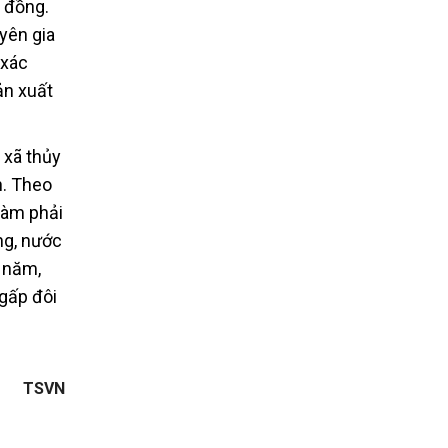
ỷ đồng.
yên gia
 xác
ản xuất
 xã thủy
n. Theo
làm phải
ng, nước
5 năm,
gấp đôi
TSVN