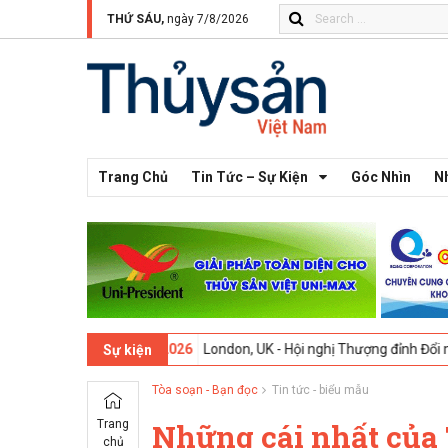
THỨ SÁU,
ngày 7/8/2026
Trang Chủ
Tin Tức – Sự Kiện
Góc Nhìn
N
09-02-2026
London, UK - Hội nghị Thượng đỉnh Đổi mới Sáng tạo tro
Sự kiện
Tòa soạn - Bạn đọc
Tin tức - biểu mẫu
Trang
Những cái nhất của
chủ