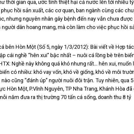
thời gian qua, ước tính thiệt hại cả nước lên tới nhiều t
 phục hồi sản xuất, các cơ quan, ban ngành cùng các chu
uộc, nhưng nguyên nhân gây bệnh đến nay vẫn chưa được
ến người dân hoang mang, mà còn làm cho việc phục hồi s
 cá bên Hòn Một (Số 5, ngày 1/3/2012): Bài viết về Hợp tác
lập cái nghề “hên xui” bậc nhất – nuôi cá lồng bè trên biể
HTX: Nghề này không quá khó nhưng rất… hên xui, muốn 
biển có nhiều: khó vay vốn, khó về giống, khó về môi trườ
nào cũng “đánh úp” người nuôi đôi trận. Tuy nhiên, qua 
vực Hòn Một, P.Vĩnh Nguyên, TP Nha Trang, Khánh Hòa đã 
 mỗi năm đưa ra thị trường 70 tấn cá sống, doanh thu 8 tỷ