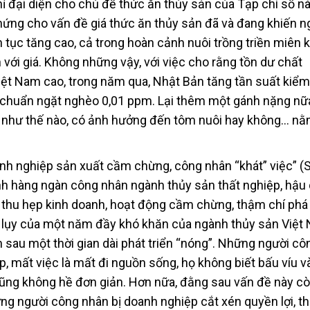
ỉ đại diện cho chủ đề thức ăn thủy sản của Tạp chí số n
hứng cho vấn đề giá thức ăn thủy sản đã và đang khiến n
n tục tăng cao, cả trong hoàn cảnh nuôi trồng triền miên k
n với giá. Không những vậy, với việc cho rằng tồn dư chất
ệt Nam cao, trong năm qua, Nhật Bản tăng tần suất kiểm
 chuẩn ngặt nghèo 0,01 ppm. Lại thêm một gánh nặng nữ
ăn như thế nào, có ảnh hưởng đến tôm nuôi hay không… nằ
h nghiệp sản xuất cầm chừng, công nhân “khát” việc” (S
ảnh hàng ngàn công nhân ngành thủy sản thất nghiệp, hậu
 thu hẹp kinh doanh, hoạt động cầm chừng, thậm chí phá 
 hệ lụy của một năm đầy khó khăn của ngành thủy sản Việt
h sau một thời gian dài phát triển “nóng”. Những người c
, mất việc là mất đi nguồn sống, họ không biết bấu víu v
ũng không hề đơn giản. Hơn nữa, đằng sau vấn đề này cò
ững người công nhân bị doanh nghiệp cắt xén quyền lợi, t