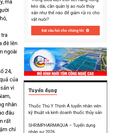
ày, mà
kéo dài, cần quản lý ao nuôi thủy
gười
sản như thế nào để giảm rủi ro cho
hó,
vật nuôi?
Đặt câu hỏi cho chúng tôi
 tra
a đè lên
m ngoài
ố 24,
 quả của
sản vì
Tuyển dụng
 Nam,
ông nhân
Thuốc Thú Y Thịnh Á tuyển nhân viên
ào đâu
kỹ thuật và kinh doanh thuốc thủy sản
n rất
SHRIMPHARMAQUA – Tuyển dụng
hậm chí
nhân sự 2026