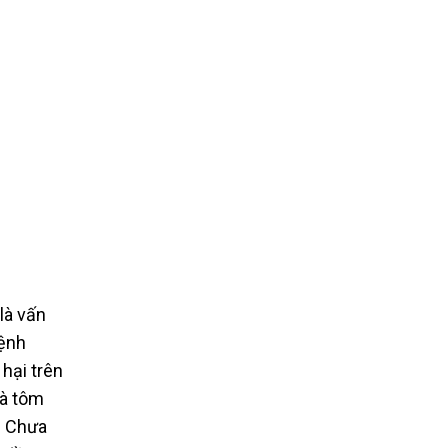
là vấn
bệnh
 hại trên
và tôm
. Chưa