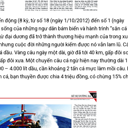
n động (8 kỳ, từ số 18 (ngày 1/10/2012) đến số 1 (ngày
c sống của những ngư dân bám biển và hành trình “săn cá
ngừ đại dương đã trở thành thương hiệu mạnh của trong x
 nhưng cuộc đời những người kiếm được nó vẫn lam lũ. C
iá dầu. Vàng câu ngày một dài, giờ đã tới 40 km, gấp đôi so
p đôi xưa. Một chuyến câu cá ngừ hiện nay thường dài 1
00 – 4.000 lít dầu, cần khoảng 2 tấn cá mực làm mồi câu.
n cá, bạn thuyền được chia 4 triệu đồng, có chừng 15% c