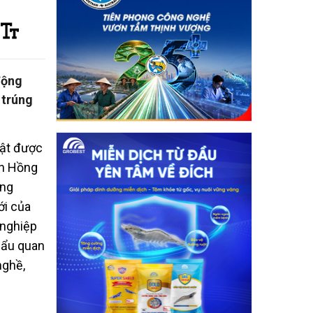
động
 trúng
ật được
ễn Hồng
ong
ới của
 nghiệp
hẩu quan
nghề,