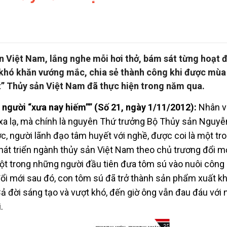
 Việt Nam, lắng nghe mỗi hơi thở, bám sát từng hoạt 
 khó khăn vướng mắc, chia sẻ thành công khi được mùa
t” Thủy sản Việt Nam đã thực hiện trong năm qua.
 người “xưa nay hiếm”” (Số 21, ngày 1/11/2012):
Nhân v
i xa lạ, mà chính là nguyên Thứ trưởng Bộ Thủy sản Nguy
, người lãnh đạo tâm huyết với nghề, được coi là một tr
hát triển ngành thủy sản Việt Nam theo chủ trương đổi m
ột trong những người đầu tiên đưa tôm sú vào nuôi công
đổi mới sau đó, con tôm sú đã trở thành sản phẩm xuất k
ả đời sáng tạo và vượt khó, đến giờ ông vẫn đau đáu với 
.