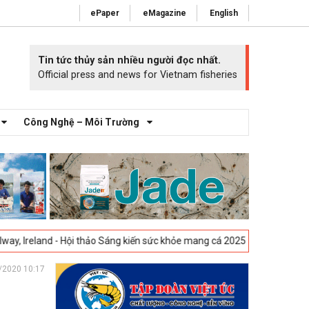
ePaper
eMagazine
English
Tin tức thủy sản nhiều người đọc nhất.
Official press and news for Vietnam fisheries
Công Nghệ – Môi Trường
i thảo Sáng kiến sức khỏe mang cá 2025 -
23-04-2025
Vigo, Tây Ban Nh
/2020 10:17