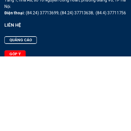
Tầng 1, nhà A8, số 10 Nguyễn Công Hoan, phường Giảng Võ, TP Hà
Nội.
Điện thoại:
(84.24) 37713699;
(84.24) 37713638;
(84.4) 37711756
LIÊN HỆ
QUẢNG CÁO
GÓP Ý
LIÊN HỆ
Quảng Cáo
Góp Ý
Facebook
2025 - © Bản quyền thuộc Tạp chí Thủy sản Việt Nam
Cấm sao chép dưới mọi hình thức nếu không có sự chấp thuận