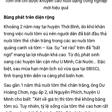
Tôm thẻ chỉ được khuyến cáo nuôi dạng công nghiệp
mới hiệu quả
Bùng phát trên diện rộng
Khoảng 2 năm nay tại huyện Thới Bình, do khó khăn
trong việc nuôi tôm sú nên người dân đã bắt đầu thả
nuôi tôm thẻ chân trắng trong các ao nuôi tôm
quảng canh và tôm – lúa. Sự “xé rào” trên đã “bất
ngờ” mang lại lợi nhuận khá cao. Từ đó, phát sinh
sang các huyện lân cận như U Minh, Cái Nước… Đặc
biệt, sau mùa hạn mặn lịch sử vừa qua tại ĐBSCL
tình trạng trên diễn ra càng phổ biến hơn.
Sau gần 1 năm thả nuôi tôm thẻ chân trắng, ông Dư
Hoàng Chơn, ngụ ấp 2, xã Nguyễn Phích, huyện U
Minh cho biết: “Xét về giá trị thì tôm thẻ không bằng
tôm sú. Tuy nhiên, tỷ lệ sống của tôm thẻ cao hơn rất