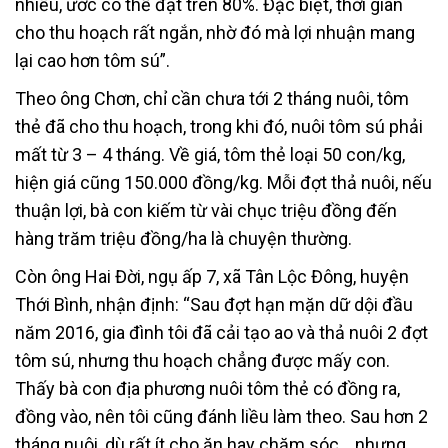
nhiều, ước có thể đạt trên 80%. Đặc biệt, thời gian
cho thu hoạch rất ngắn, nhờ đó mà lợi nhuận mang
lại cao hơn tôm sú”.
Theo ông Chơn, chỉ cần chưa tới 2 tháng nuôi, tôm
thẻ đã cho thu hoạch, trong khi đó, nuôi tôm sú phải
mất từ 3 – 4 tháng. Về giá, tôm thẻ loại 50 con/kg,
hiện giá cũng 150.000 đồng/kg. Mỗi đợt thả nuôi, nếu
thuận lợi, bà con kiếm từ vài chục triệu đồng đến
hàng trăm triệu đồng/ha là chuyện thường.
Còn ông Hai Đời, ngụ ấp 7, xã Tân Lộc Đông, huyện
Thới Bình, nhận định: “Sau đợt hạn mặn dữ dội đầu
năm 2016, gia đình tôi đã cải tạo ao và thả nuôi 2 đợt
tôm sú, nhưng thu hoạch chẳng được mấy con.
Thấy bà con địa phương nuôi tôm thẻ có đồng ra,
đồng vào, nên tôi cũng đánh liều làm theo. Sau hơn 2
tháng nuôi, dù rất ít cho ăn hay chăm sóc… nhưng