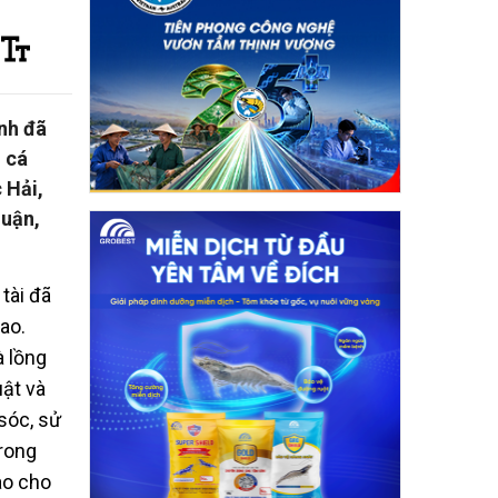
ình đã
i cá
 Hải,
huận,
tài đã
ao.
à lồng
uật và
sóc, sử
rong
ao cho