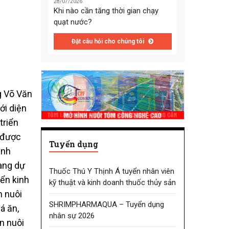
28/07/2026
Khi nào cần tăng thời gian chạy
quạt nước?
Đặt câu hỏi cho chúng tôi
g Võ Văn
ới diện
triển
n được
Tuyển dụng
ình
Sang dự
Thuốc Thú Y Thịnh Á tuyển nhân viên
iển kinh
kỹ thuật và kinh doanh thuốc thủy sản
h nuôi
SHRIMPHARMAQUA – Tuyển dụng
á ăn,
nhân sự 2026
n nuôi