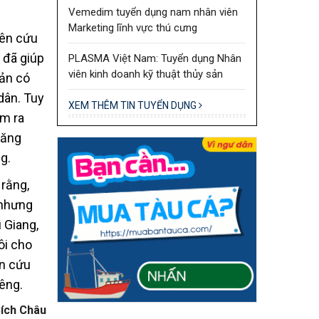
Vemedim tuyển dụng nam nhân viên
Marketing lĩnh vực thú cưng
iên cứu
 đã giúp
PLASMA Việt Nam: Tuyển dụng Nhân
viên kinh doanh kỹ thuật thủy sản
sản có
dân. Tuy
XEM THÊM TIN TUYỂN DỤNG
ìm ra
năng
g.
 rằng,
 nhưng
 Giang,
ôi cho
ên cứu
êng.
ích Châu