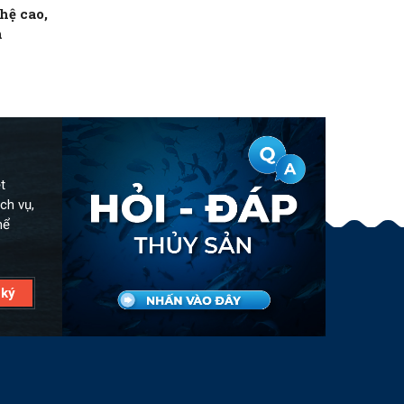
hệ cao,
n
t
ch vụ,
hể