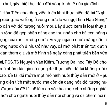
o hụt, gây thiệt hại đến đời sống kinh tế của gia đình.
Hỏa Tiến cho rằng, việc triển khai thực hiện đề tài “Ngh
g ruộng, ao và lồng ở vùng nước lợ và ngọt tỉnh Hậu Giang”
p cận với đối tượng nuôi mới. Đây được xem là loại thủy 
nhân rộng để góp phần nâng cao thu nhập cho bà con nông 
n động của môi trường nước. Vì vậy, ngành chức năng cần t
ường nước ổn định. Có như vậy, cá mới phát triển tốt, đạt 
dạn tham gia và mô hình sẽ ngày càng phát triển bền vữn
 tài, PGS.TS Nguyễn Văn Kiểm, Trường Đại học Tây Đô cho
mà nhóm tác giả sử dụng để thực hiện đề tài không mới
cao. Đề tài đã mở ra một mô hình nuôi thủy sản mới ở Hậu
ng diện tích mặt nước, mà còn đa dạng hóa đối tượng nu
u được của đề tài sẽ làm cơ sở khoa học cho những nghi
 hơn cho người nuôi thủy sản nói chung và cá chẽm nói ri
B