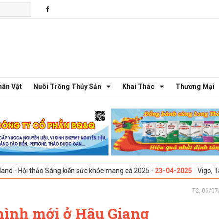
hân Vật
Nuôi Trồng Thủy Sản
Khai Thác
Thương Mại
ảo Sáng kiến sức khỏe mang cá 2025 -
23-04-2025
Vigo, Tây Ban Nha - 
T2, 06/07
hình mới ở Hậu Giang