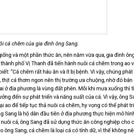
ôi cá chẽm của gia đình ông Sang.
giống và một phần thức ăn, nên năm vừa qua, gia đình ôn
 thành phố Vị Thanh đã tiến hành nuôi cá chẽm trong ao v
t: “Cá chẽm rất háu ăn và ít bị bệnh. Vì vậy, chúng phát 
, thịt cá thơm ngon nên thị trường ưa chuộng, nhờ đó bá
đai ở địa phương là vùng đất phèn. Mỗi khi mưa xuống thì t
 hưởng đến sự phát triển và năng suất của cá. Vì vậy, ông 
lại ao để tiếp tục thả nuôi cá chẽm, hy vọng có thể phát tr
ông Sang là hộ dân đầu tiên ở địa phương thực hiện mô hìn
ả nuôi cá, ông Sang đã sử dụng thức ăn công nghiệp cho c
 ông Sang, cá chẽm là loại cá có tính dữ, vì thế không nê