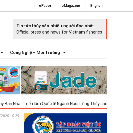
ePaper
eMagazine
English
Tin tức thủy sản nhiều người đọc nhất.
Official press and news for Vietnam fisheries
Công Nghệ – Môi Trường
Triển lãm Quốc tế Ngành Nuôi trồng Thủy sản Tây Ban Nha – Aquafuture
/2020 10:29