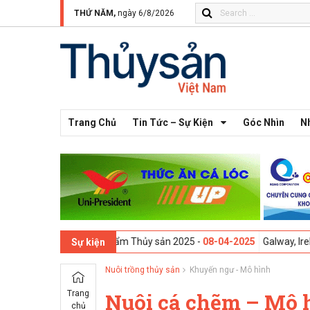
THỨ NĂM,
ngày 6/8/2026
Trang Chủ
Tin Tức – Sự Kiện
Góc Nhìn
N
Ngành Thực phẩm Thủy sản 2025 -
08-04-2025
Galway, Ireland - Hội th
Sự kiện
Nuôi trồng thủy sản
Khuyến ngư - Mô hình
Trang
Nuôi cá chẽm – Mô 
chủ