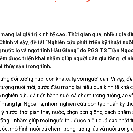
ang lại giá trị kinh tế cao. Thời gian qua, nhiều gia đ
Chính vì vậy, đề tài “Nghiên cứu phát triển kỹ thuật nuô
g nước lợ và ngọt tỉnh Hậu Giang” do PGS.TS Trần Ngọc
ệm được triển khai nhằm giúp người dân gia tăng lợi n
 thủy sản trong tỉnh.
ng đối tượng nuôi còn khá xa lạ với người dân. Vì vậy, đề 
 tượng nuôi mới, bước đầu mang lại hiệu quả kinh tế khá c
m nghiên cứu đã tiến hành nuôi cá chẽm trong ruộng, ao v
ế mang lại. Ngoài ra, nhóm nghiên cứu còn tập huấn kỹ th
lý nước, thời gian thay nước, chọn con giống, cách chăm 
ưỡng… nhằm giúp mọi người thu được hiệu quả cao nhất t
sóc, mô hình nuôi cá chẽm trong ruộng lúa và nuôi trong 