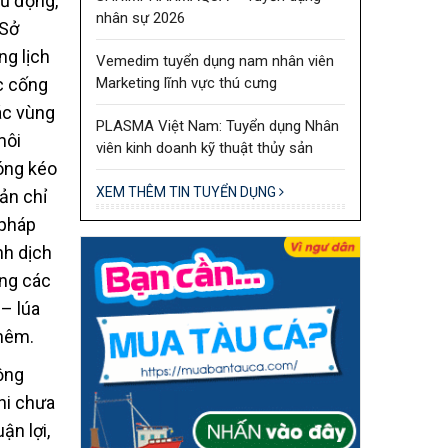
hủ động,
nhân sự 2026
 Sở
g lịch
Vemedim tuyển dụng nam nhân viên
Marketing lĩnh vực thú cưng
c cống
ác vùng
PLASMA Việt Nam: Tuyển dụng Nhân
môi
viên kinh doanh kỹ thuật thủy sản
óng kéo
XEM THÊM TIN TUYỂN DỤNG
ản chỉ
 pháp
nh dịch
ựng các
 – lúa
thêm.
ộng
hi chưa
ận lợi,