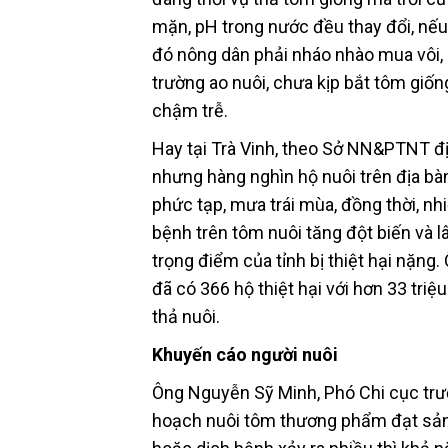
mặn, pH trong nước đều thay đổi, nếu
đó nông dân phải nháo nhào mua vôi, 
trường ao nuôi, chưa kịp bắt tôm giống
chậm trễ.
Hay tại Trà Vinh, theo Sở NN&PTNT đ
nhưng hàng nghìn hộ nuôi trên địa bàn 
phức tạp, mưa trái mùa, đồng thời, nh
bệnh trên tôm nuôi tăng đột biến và 
trọng điểm của tỉnh bị thiệt hại nặ
đã có 366 hộ thiệt hại với hơn 33 triệ
thả nuôi.
Khuyến cáo người nuôi
Ông Nguyễn Sỹ Minh, Phó Chi cục trưở
hoạch nuôi tôm thương phẩm đạt sản 