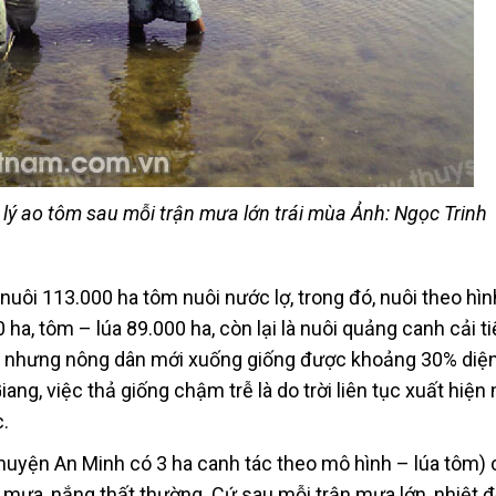
lý ao tôm sau mỗi trận mưa lớn trái mùa Ảnh: Ngọc Trinh
uôi 113.000 ha tôm nuôi nước lợ, trong đó, nuôi theo hìn
 ha, tôm – lúa 89.000 ha, còn lại là nuôi quảng canh cải t
ng nhưng nông dân mới xuống giống được khoảng 30% diện 
ang, việc thả giống chậm trễ là do trời liên tục xuất hiện
.
uyện An Minh có 3 ha canh tác theo mô hình – lúa tôm) c
 mưa, nắng thất thường. Cứ sau mỗi trận mưa lớn, nhiệt đ