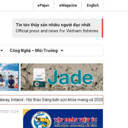
ePaper
eMagazine
English
Tin tức thủy sản nhiều người đọc nhất.
Official press and news for Vietnam fisheries
Công Nghệ – Môi Trường
ội thảo Sáng kiến sức khỏe mang cá 2025 -
23-04-2025
Vigo, Tây Ban N
/2020 12:34