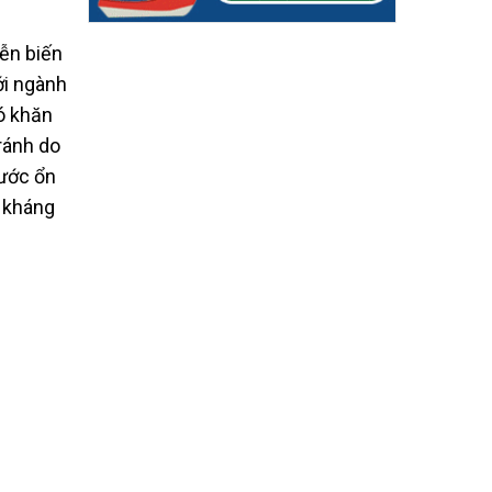
iễn biến
ới ngành
ó khăn
tránh do
nước ổn
ề kháng