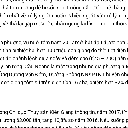
 thả tôm xuống dễ bị sốc môi trường dẫn đến chết hàng l
hóa chất về xử lý nguồn nước. Nhiều người vừa xử lý xon
 về thả lại gặp mưa lớn, phải ngưng lại làm cho lịch thời v
ịa phương, vụ nuôi tôm năm 2017 mới bắt đầu được hơn 
tỉnh bị thiệt hại hơn 100 triệu con giống do thời tiết diễn
iệt độ chênh lệch giữa ngày và đêm cao (từ 5 – 70C) nên 
lây lan rộng. Cầu Ngang là một trong những địa phương nu
ng. Ông Dương Văn Đởm, Trưởng Phòng NN&PTNT huyện cho
u con giống tôm sú trên diện tích 167 ha, chiếm hơn 32% d
ng Chi cục Thủy sản Kiên Giang thông tin, năm 2017, tỉn
lượng 63.000 tấn, tăng 10,8% so năm 2016. Nếu xuống g