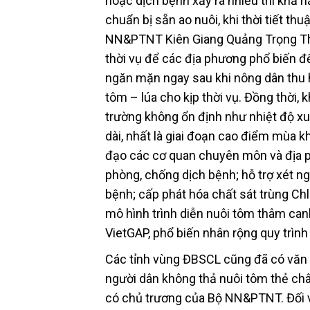
hoặc dịch bệnh xảy ra nhiều thì khả 
chuẩn bị sẵn ao nuôi, khi thời tiết thu
NN&PTNT Kiên Giang Quảng Trọng Thao
thời vụ để các địa phương phổ biến đ
ngăn mặn ngay sau khi nông dân thu 
tôm – lúa cho kịp thời vụ. Đồng thời, 
trường không ổn định như nhiệt độ x
dài, nhất là giai đoạn cao điểm mùa 
đạo các cơ quan chuyên môn và địa p
phòng, chống dịch bệnh; hỗ trợ xét n
bệnh; cấp phát hóa chất sát trùng Chl
mô hình trình diễn nuôi tôm thâm canh
VietGAP, phổ biến nhân rộng quy trình
Các tỉnh vùng ĐBSCL cũng đã có văn 
người dân không thả nuôi tôm thẻ châ
có chủ trương của Bộ NN&PTNT. Đối với 