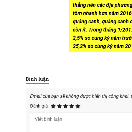
thẳng nên các địa phương 
tôm nhanh hơn năm 2016. 
quảng canh, quảng canh cả
còn ít. Trong tháng 1/20
2,5% so cùng kỳ năm trước
25,2% so cùng kỳ năm 20
Bình luận
Email của bạn sẽ không được hiển thị công khai.
Đánh giá