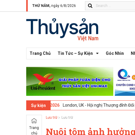
THỨ NĂM,
ngày 6/8/2026
Trang Chủ
Tin Tức – Sự Kiện
Góc Nhìn
N
 -
09-02-2026
London, UK - Hội nghị Thượng đỉnh Đổi mới Sáng tạo t
Sự kiện
Lưu trữ
Lưu trữ
Trang
Nuôi tôm ảnh hưởng b
chủ