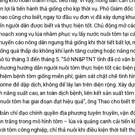
năng khó hoàn thành mục tiêu này. Vì vậy, nông dân cần c
ận lợi là tiến hành thả giống cho kịp thời vụ. Phó Giám đốc
 cũng cho biết, ngay từ đầu vụ đơn vị đã xây dựng khun
ến người dân được biết và thực hiện tốt. Chủ động mở cá
hoạch xong vụ lúa nhằm phục vụ lấy nước nuôi tôm tại c
khuyến cáo nông dân ngưng thả giống khi thời tiết bất lợi, 
uống quá thấp do không khí lạnh tăng cường hoặc nắng n
khô từ tháng 3 đến tháng 5. “Sở NN&PTNT tỉnh đã có văn b
hương hướng dẫn người nuôi tôm thực hiện tốt các biện
ghiệm bệnh tôm giống miễn phí; giám sát chặt chẽ tình hì
orine để dập dịch, không để lây lan trên diện rộng. Xây d
 năng suất cao, an toàn dịch bệnh, liên kết sản xuất tôm
 nuôi tôm hai giai đoạn đạt hiệu quả”, ông Thao cho biết 
bản chỉ đạo chính quyền địa phương tuyên truyền, vận đ
n trắng trong mô hình tôm – lúa và quảng canh cải tiến k
tôm công nghiệp, chỉ thả nuôi khi điều kiện thời tiết thu