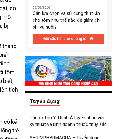
oạt, do
05/08/2026
Cần lựa chọn và sử dụng thức ăn
g môi
cho tôm như thế nào để giảm chi
ụ bị
phí vụ nuôi?
Đặt câu hỏi cho chúng tôi
2 tháng
 biến
dịch
ôi tôm
 biết,
iện tích
Tuyển dụng
Thuốc Thú Y Thịnh Á tuyển nhân viên
h có kế
kỹ thuật và kinh doanh thuốc thủy sản
iống trễ
SHRIMPHARMAQUA – Tuyển dụng