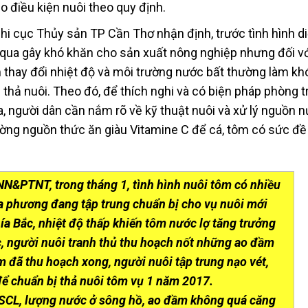
 điều kiện nuôi theo quy định.
hi cục Thủy sản TP Cần Thơ nhận định, trước tình hình d
an qua gây khó khăn cho sản xuất nông nghiệp nhưng đối v
m thay đổi nhiệt độ và môi trường nước bất thường làm kh
ụ thả nuôi. Theo đó, để thích nghi và có biện pháp phòng 
qua, người dân cần nắm rõ về kỹ thuật nuôi và xử lý nguồn 
ường nguồn thức ăn giàu Vitamine C để cá, tôm có sức đ
NN&PTNT, trong tháng 1, tình hình nuôi tôm có nhiều
ịa phương đang tập trung chuẩn bị cho vụ nuôi mới
ía Bắc, nhiệt độ thấp khiến tôm nước lợ tăng trưởng
, người nuôi tranh thủ thu hoạch nốt những ao đầm
m đã thu hoạch xong, người nuôi tập trung nạo vét,
 để chuẩn bị thả nuôi tôm vụ 1 năm 2017.
BSCL, lượng nước ở sông hồ, ao đầm không quá căng