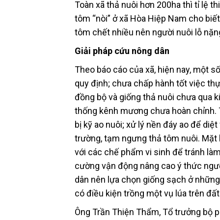
Toàn xã thả nuôi hơn 200ha thì tỉ lệ t
tôm “nòi” ở xã Hòa Hiệp Nam cho biết: 
tôm chết nhiều nên người nuôi lỗ nặn
Giải pháp cứu nông dân
Theo báo cáo của xã, hiện nay, một số
quy định; chưa chấp hành tốt việc th
đồng bộ và giống thả nuôi chưa qua kiể
thống kênh mương chưa hoàn chỉnh. 
bị kỹ ao nuôi; xử lý nền đáy ao để diệt
trường, tạm ngưng thả tôm nuôi. Mặt 
với các chế phẩm vi sinh để tránh làm
cường vận động nâng cao ý thức ngườ
dân nên lựa chọn giống sạch ở những c
có điều kiện trồng một vụ lúa trên đất
Ông Trần Thiện Thẩm, Tổ trưởng bộ p