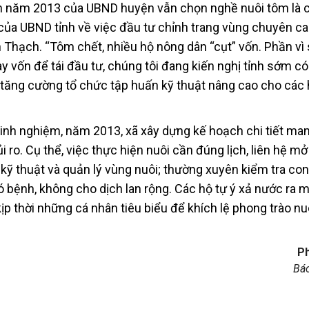
ch năm 2013 của UBND huyện vẫn chọn nghề nuôi tôm là 
ủa UBND tỉnh về việc đầu tư chỉnh trang vùng chuyên ca
Thạch. “Tôm chết, nhiều hộ nông dân “cụt” vốn. Phần vì 
 vốn để tái đầu tư, chúng tôi đang kiến nghị tỉnh sớm có
i, tăng cường tổ chức tập huấn kỹ thuật nâng cao cho các 
inh nghiệm, năm 2013, xã xây dựng kế hoạch chi tiết man
ro. Cụ thể, việc thực hiện nuôi cần đúng lịch, liên hệ mở
kỹ thuật và quản lý vùng nuôi; thường xuyên kiểm tra con
 bệnh, không cho dịch lan rộng. Các hộ tự ý xả nước ra m
ịp thời những cá nhân tiêu biểu để khích lệ phong trào n
P
Bá