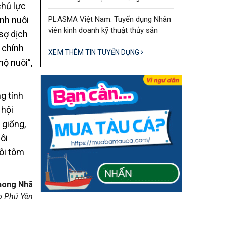
chủ lực
PLASMA Việt Nam: Tuyển dụng Nhân
nh nuôi
viên kinh doanh kỹ thuật thủy sản
sợ dịch
 chính
XEM THÊM TIN TUYỂN DỤNG
hộ nuôi”,
g tính
 hội
 giống,
ôi
uôi tôm
hong Nhã
o Phú Yên