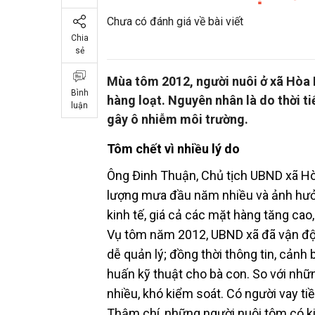
Chưa có đánh giá về bài viết
Chia
sẻ
Mùa tôm 2012, người nuôi ở xã Hòa 
Bình
hàng loạt. Nguyên nhân là do thời ti
luận
gây ô nhiễm môi trường.
Tôm chết vì nhiều lý do
Ông Đinh Thuận, Chủ tịch UBND xã Hòa
lượng mưa đầu năm nhiều và ảnh hưởng
kinh tế, giá cả các mặt hàng tăng cao,
Vụ tôm năm 2012, UBND xã đã vận động
dễ quản lý; đồng thời thông tin, cảnh
huấn kỹ thuật cho bà con. So với nhữ
nhiều, khó kiểm soát. Có người vay ti
Thậm chí, những người nuôi tôm có ki