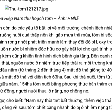
a Hiệp Nam thu hoạch tôm – Ảnh: P.Nhã
 còn do các yếu tố bất lợi về môi trường, chênh lệch nhi
ruộng nuôi quá thấp nên khi gặp mưa trái mùa, tôm bị số
hình rong nhớt phát triển mạnh làm thay đổi độ pH, oxy tr
uồn nước bị nhiễm độc hữu cơ gây bất lợi cho quá trình s
 kém cũng khiến tình hình dịch bệnh gia tăng. Bên cạnh 
thải, nguồn nước ô nhiễm trực tiếp thải ra môi trường kh
đầu năm (từ tháng 2 đến tháng 4) mật độ thả giống từ 4
à mật độ thả với diện tích 63ha. Sau khi thả nuôi, tôm từ
Vụ giữa năm, 154ha tôm nuôi bằng phương thức bán thâm c
ứ đồng, người nuôi thua lỗ nặng, nợ chồng nợ.
, cho biết: “Năm nay thời tiết bất thường, thêm việc thả
 càng về sau, tôm chết càng nhanh do bị ô nhiễm nặng từ