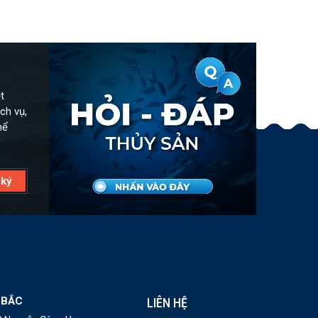
t
ch vụ,
hể
 BẮC
LIÊN HỆ