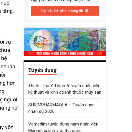
 nuôi
 tăng,
Đặt câu hỏi cho chúng tôi
ời vụ
 chưa
à hệ
n chuẩn
Tuyển dụng
môi
ọng hơn
Thuốc Thú Y Thịnh Á tuyển nhân viên
ng
kỹ thuật và kinh doanh thuốc thủy sản
g người
SHRIMPHARMAQUA – Tuyển dụng
hững nơi
nhân sự 2026
Vemedim tuyển dụng nam nhân viên
ay vốn
Marketing lĩnh vực thú cưng