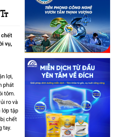
 chết
i vụ,
n lợi,
m phát
ôi tôm.
ủi ro và
 lớp tập
bị chết
 tay.