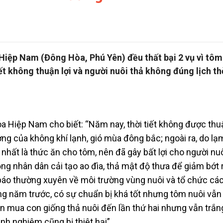
Hiệp Nam (Đông Hòa, Phú Yên) đều thất bại 2 vụ vì tôm
ết không thuận lợi và người nuôi thả không đúng lịch thờ
 Hiệp Nam cho biết: “Năm nay, thời tiết không được thuậ
 của không khí lạnh, gió mùa đông bắc; ngoài ra, do lạ
 nhất là thức ăn cho tôm, nên đã gây bất lợi cho người nu
 nhân dân cải tạo ao đìa, thả mật độ thưa để giảm bớt r
 báo thường xuyên về môi trường vùng nuôi và tổ chức các
ng năm trước, có sự chuẩn bị khá tốt nhưng tôm nuôi vẫn 
ền mua con giống thả nuôi đến lần thứ hai nhưng vẫn trắng
nh nghiệm cũng bị thiệt hại”.