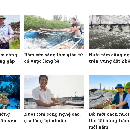
ôm càng
Bám cửa sông làm giàu từ
Nuôi tôm công ng
ăng gấp
cá vược lồng bè
trên vùng đất kh
ướng
Nuôi tôm công nghệ cao,
Đổi mới cách nuôi
dân ven
gia tăng lợi nhuận
thu lãi hàng trăm 
mỗi năm