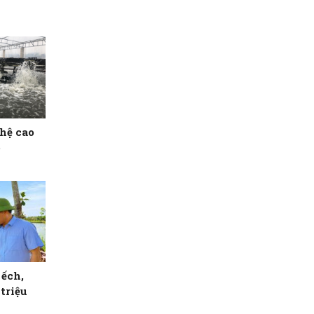
hệ cao
ó
 ếch,
triệu