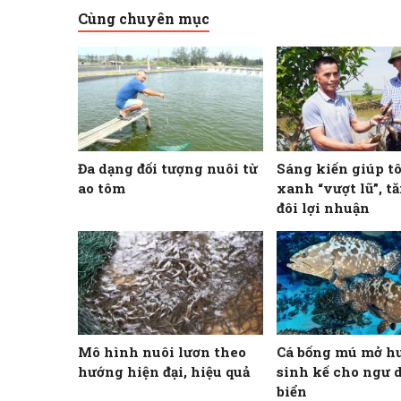
Cùng chuyên mục
Đa dạng đối tượng nuôi từ
Sáng kiến giúp t
ao tôm
xanh “vượt lũ”, t
đôi lợi nhuận
Mô hình nuôi lươn theo
Cá bống mú mở h
hướng hiện đại, hiệu quả
sinh kế cho ngư 
biển