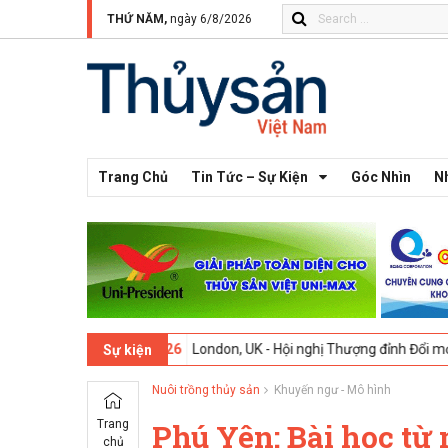
THỨ NĂM,
ngày 6/8/2026
Trang Chủ
Tin Tức – Sự Kiện
Góc Nhìn
N
3 -
09-02-2026
London, UK - Hội nghị Thượng đỉnh Đổi mới Sáng tạo 
Sự kiện
Nuôi trồng thủy sản
Khuyến ngư - Mô hình
Trang
Phú Yên: Bài học từ
chủ