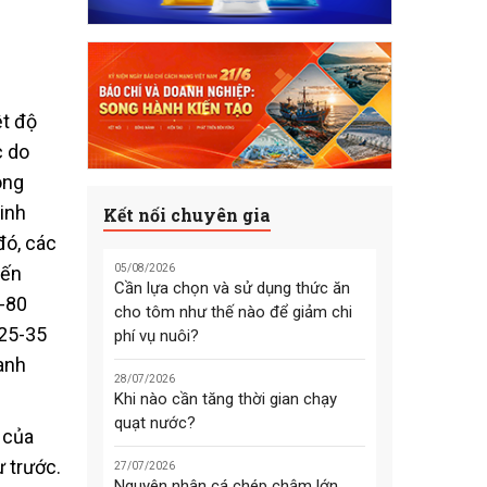
ệt độ
c do
ong
inh
Kết nối chuyên gia
đó, các
iến
05/08/2026
Cần lựa chọn và sử dụng thức ăn
0-80
cho tôm như thế nào để giảm chi
 25-35
phí vụ nuôi?
anh
28/07/2026
Khi nào cần tăng thời gian chạy
quạt nước?
 của
 trước.
27/07/2026
Nguyên nhân cá chép chậm lớn