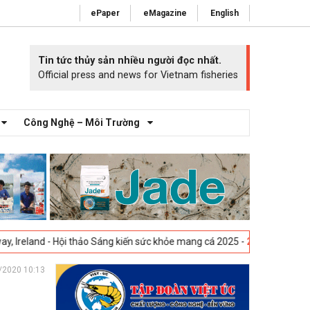
ePaper
eMagazine
English
Tin tức thủy sản nhiều người đọc nhất.
Official press and news for Vietnam fisheries
Công Nghệ – Môi Trường
Hội thảo Sáng kiến sức khỏe mang cá 2025 -
23-04-2025
Vigo, Tây Ban 
/2020 10:13