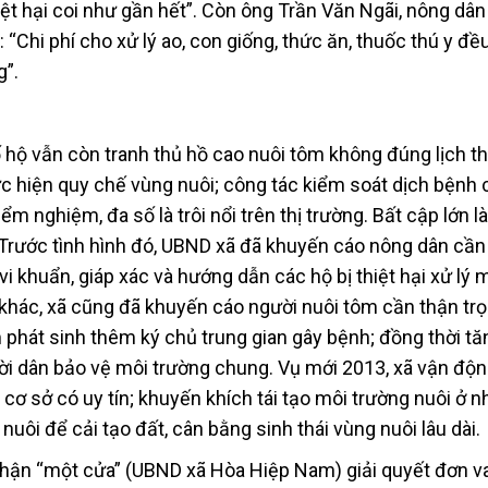
hiệt hại coi như gần hết”. Còn ông Trần Văn Ngãi, nông dân
“Chi phí cho xử lý ao, con giống, thức ăn, thuốc thú y đều
g”.
 hộ vẫn còn tranh thủ hồ cao nuôi tôm không đúng lịch th
ực hiện quy chế vùng nuôi; công tác kiểm soát dịch bệnh
m nghiệm, đa số là trôi nổi trên thị trường. Bất cập lớn l
Trước tình hình đó, UBND xã đã khuyến cáo nông dân cầ
 vi khuẩn, giáp xác và hướng dẫn các hộ bị thiệt hại xử lý 
khác, xã cũng đã khuyến cáo người nuôi tôm cần thận tr
 phát sinh thêm ký chủ trung gian gây bệnh; đồng thời tă
i dân bảo vệ môi trường chung. Vụ mới 2013, xã vận độn
ơ sở có uy tín; khuyến khích tái tạo môi trường nuôi ở n
 nuôi để cải tạo đất, cân bằng sinh thái vùng nuôi lâu dài.
hận “một cửa” (UBND xã Hòa Hiệp Nam) giải quyết đơn v