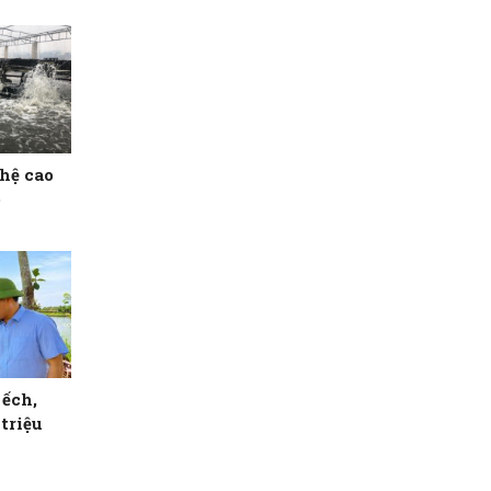
hệ cao
ó
 ếch,
triệu