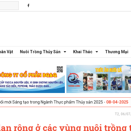
hân Vật
Nuôi Trồng Thủy Sản
Khai Thác
Thương Mại
 tạo trong Ngành Thực phẩm Thủy sản 2025 -
08-04-2025
Galway, Irela
T2, 06/07
lan rộng ở các vùng nuôi trồng