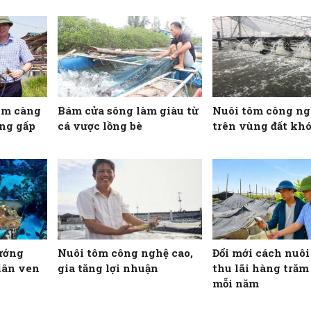
ôm càng
Bám cửa sông làm giàu từ
Nuôi tôm công ng
ăng gấp
cá vược lồng bè
trên vùng đất kh
ướng
Nuôi tôm công nghệ cao,
Đổi mới cách nuôi
dân ven
gia tăng lợi nhuận
thu lãi hàng trăm 
mỗi năm