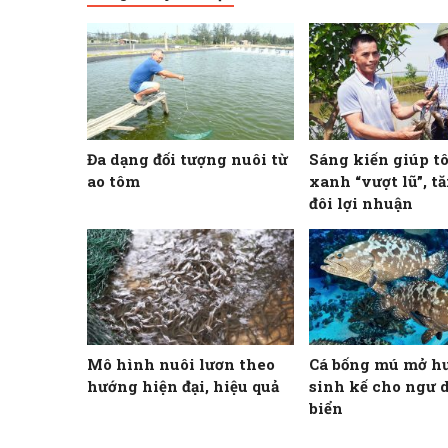
Đa dạng đối tượng nuôi từ
Sáng kiến giúp t
ao tôm
xanh “vượt lũ”, t
đôi lợi nhuận
Mô hình nuôi lươn theo
Cá bống mú mở h
hướng hiện đại, hiệu quả
sinh kế cho ngư 
biển