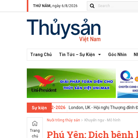
THỨ NĂM,
ngày 6/8/2026
Trang Chủ
Tin Tức – Sự Kiện
Góc Nhìn
N
thứ 13 -
09-02-2026
London, UK - Hội nghị Thượng đỉnh Đổi mới Sáng
Sự kiện
Nuôi trồng thủy sản
Khuyến ngư - Mô hình
Trang
Phú Yên: Dịch bệnh 
chủ