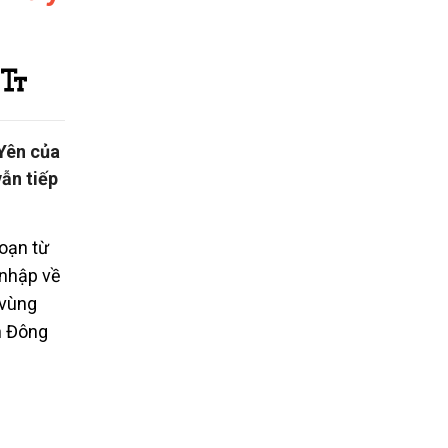
 Yên của
ẫn tiếp
đoạn từ
 nhập về
 vùng
n Đông