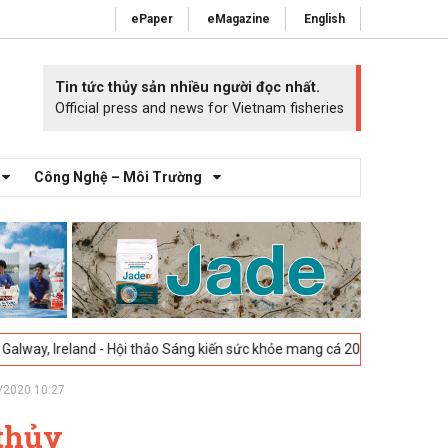
ePaper
eMagazine
English
Tin tức thủy sản nhiều người đọc nhất.
Official press and news for Vietnam fisheries
Công Nghệ – Môi Trường
nd - Hội thảo Sáng kiến sức khỏe mang cá 2025 -
23-04-2025
Vigo, Tây
/2020 10:27
 thủy