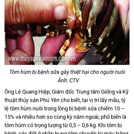
Tôm hùm bị bệnh sữa gây thiệt hại cho người nuôi
Ảnh: CTV
Ông Lê Quang Hiệp, Giám đốc Trung tâm Giống và Kỹ
thuật thủy sản Phú Yên cho biết, tại vị trí lấy mẫu, tỷ
lệ tôm hùm nuôi trong lồng bị bệnh sữa chiếm 10 –
15% và nhiều hơn so cùng kỳ năm ngoái; phổ biến là
tôm hùm có trọng lượng từ 0,5 – 0,6 kg. Khi tôm bị
bệnh, các đốt ở phần bụng tôm chuyển từ màu trắng