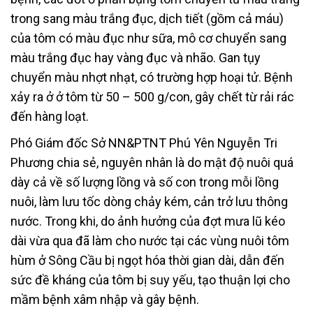
trong sang màu trắng đục, dịch tiết (gồm cả máu)
của tôm có màu đục như sữa, mô cơ chuyển sang
màu trắng đục hay vàng đục và nhão. Gan tụy
chuyển màu nhợt nhạt, có trường hợp hoại tử. Bệnh
xảy ra ở ở tôm từ 50 – 500 g/con, gây chết từ rải rác
đến hàng loạt.
Phó Giám đốc Sở NN&PTNT Phú Yên Nguyễn Tri
Phương chia sẻ, nguyên nhân là do mật độ nuôi quá
dày cả về số lượng lồng và số con trong mỗi lồng
nuôi, làm lưu tốc dòng chảy kém, cản trở lưu thông
nước. Trong khi, do ảnh hưởng của đợt mưa lũ kéo
dài vừa qua đã làm cho nước tại các vùng nuôi tôm
hùm ở Sông Cầu bị ngọt hóa thời gian dài, dẫn đến
sức đề kháng của tôm bị suy yếu, tạo thuận lợi cho
mầm bệnh xâm nhập và gây bệnh.