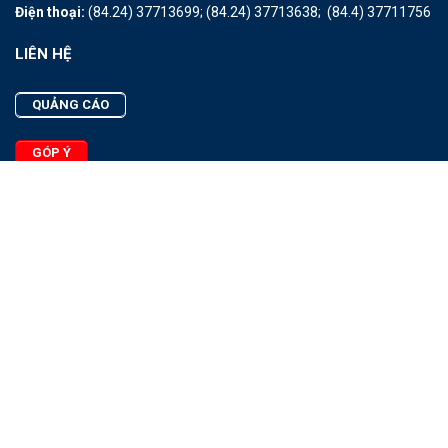
Điện thoại:
(84.24) 37713699;
(84.24) 37713638;
(84.4) 37711756
LIÊN HỆ
QUẢNG CÁO
GÓP Ý
LIÊN HỆ
Quảng Cáo
Góp Ý
Facebook
2025 - © Bản quyền thuộc Tạp chí Thủy sản Việt Nam
Cấm sao chép dưới mọi hình thức nếu không có sự chấp thuận
bằng văn bản