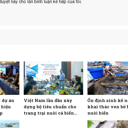
duyệt này cho lần bình luận kế tiếp của tôi.
 dự án
Việt Nam lần đầu xây
Ổn định sinh kế 
 hiệu
dựng bộ tiêu chuẩn cho
khai thác ven bờ
ấp
trang trại nuôi cá biển
nuôi biển
công nghiệp