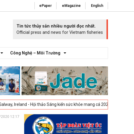
ePaper
eMagazine
English
Tin tức thủy sản nhiều người đọc nhất.
Official press and news for Vietnam fisheries
Công Nghệ – Môi Trường
nd - Hội thảo Sáng kiến sức khỏe mang cá 2025 -
23-04-2025
Vigo, Tây
/2020 12:17