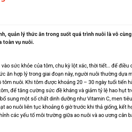
h, quản lý thức ăn trong suốt quá trình nuôi là vô cùn
 toàn vụ nuôi.
 vào sức khỏe của tôm, chu kỳ lột xác, thời tiết… để điều 
ức ăn hợp lý trong giai đoạn này, người nuôi thường dựa 
 tôm nuôi. Khi tôm được khoảng 20 – 30 ngày tuổi tiến 
tôm, để tăng cường sức đề kháng và giảm tỷ lệ hao hụt t
n bổ sung một số chất dinh dưỡng như Vitamin C, men tiêu
 ao nuôi liên tục khoảng 6 giờ trước khi thả giống, kết h
hỉnh các yếu tố môi trường giữa ao nuôi và ao ương cân 