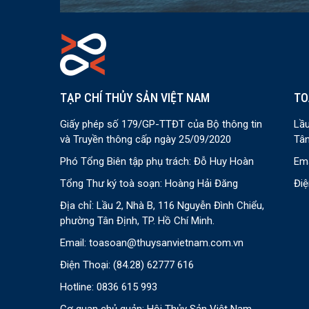
TẠP CHÍ THỦY SẢN VIỆT NAM
TO
Giấy phép số 179/GP-TTĐT của Bộ thông tin
Lầu
và Truyền thông cấp ngày 25/09/2020
Tân
Phó Tổng Biên tập phụ trách: Đỗ Huy Hoàn
Ema
Tổng Thư ký toà soạn: Hoàng Hải Đăng
Điệ
Địa chỉ: Lầu 2, Nhà B, 116 Nguyễn Đình Chiểu,
phường Tân Định, TP. Hồ Chí Minh.
Email:
toasoan@thuysanvietnam.com.vn
Điện Thoại:
(84.28) 62777 616
Hotline: 0836 615 993
Cơ quan chủ quản: Hội Thủy Sản Việt Nam