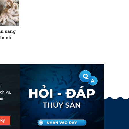
ản sang
ản có
t
ch vụ,
hể