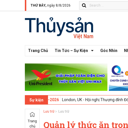
THỨ BẢY,
ngày 8/8/2026
Trang Chủ
Tin Tức – Sự Kiện
Góc Nhìn
N
thứ 13 -
09-02-2026
London, UK - Hội nghị Thượng đỉnh Đổi mới Sáng 
Sự kiện
Lưu trữ
Lưu trữ
Trang
Quản lý thức ăn tro
chủ