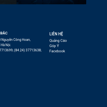
 BẮC
LIÊN HỆ
10 Nguyễn Công Hoan,
Quảng Cáo
Hà Nội.
Góp Ý
37713699;
(84.24) 37713638;
Facebook