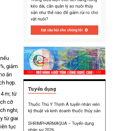
kéo dài, cần quản lý ao nuôi thủy
sản như thế nào để giảm rủi ro cho
vật nuôi?
Đặt câu hỏi cho chúng tôi
 nếu
5%, giảm
ho ăn
ích hợp.
Tuyển dụng
 4 m; từ
ích cỡ
Thuốc Thú Y Thịnh Á tuyển nhân viên
ch nghi;
kỹ thuật và kinh doanh thuốc thủy sản
 từ giai
SHRIMPHARMAQUA – Tuyển dụng
iên tục
nhân sự 2026