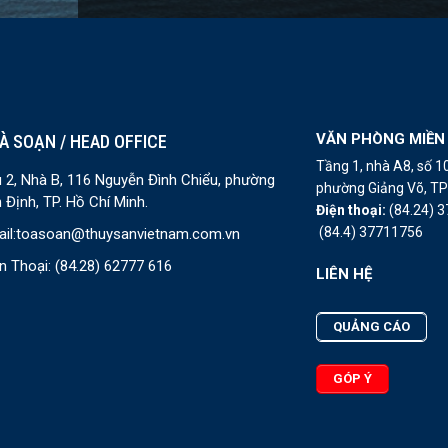
VĂN PHÒNG MIỀN
À SOẠN / HEAD OFFICE
Tầng 1, nhà A8, số 
 2, Nhà B, 116 Nguyễn Đình Chiểu, phường
phường Giảng Võ, TP 
 Định, TP. Hồ Chí Minh.
Điện thoại:
(84.24) 
(84.4) 37711756
il:
toasoan@thuysanvietnam.com.vn
n Thoại:
(84.28) 62777 616
LIÊN HỆ
QUẢNG CÁO
GÓP Ý