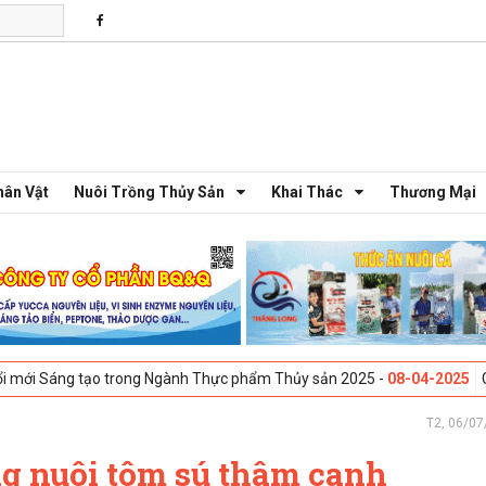
hân Vật
Nuôi Trồng Thủy Sản
Khai Thác
Thương Mại
tạo trong Ngành Thực phẩm Thủy sản 2025 -
08-04-2025
Galway, Irela
T2, 06/07
ng nuôi tôm sú thâm canh