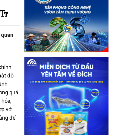
g quan
chỉnh
mật độ
hành
rong quá
 hóa,
ợp với
bằng để