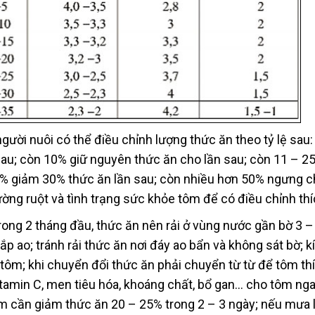
người nuôi có thể điều chỉnh lượng thức ăn theo tỷ lệ sau:
sau; còn 10% giữ nguyên thức ăn cho lần sau; còn 11 – 2
0% giảm 30% thức ăn lần sau; còn nhiều hơn 50% ngưng c
đường ruột và tình trạng sức khỏe tôm để có điều chỉnh th
Trong 2 tháng đầu, thức ăn nên rải ở vùng nước gần bờ 3 –
hắp ao; tránh rải thức ăn nơi đáy ao bẩn và không sát bờ; k
 tôm; khi chuyển đổi thức ăn phải chuyển từ từ để tôm thí
amin C, men tiêu hóa, khoáng chất, bổ gan… cho tôm ngay
ôm cần giảm thức ăn 20 – 25% trong 2 – 3 ngày; nếu mưa l