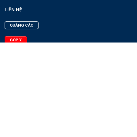
LIÊN HỆ
QUẢNG CÁO
GÓP Ý
LIÊN HỆ
Quảng Cáo
Góp Ý
Facebook
2025 - © Bản quyền thuộc Tạp chí Thủy sản Việt Nam
Cấm sao chép dưới mọi hình thức nếu không có sự chấp thuận
bằng văn bản