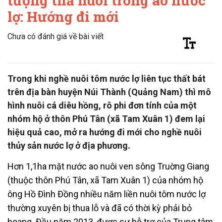
tượng thả nuôi trong ao nước
lợ: Hướng đi mới
Chưa có đánh giá về bài viết
Trong khi nghề nuôi tôm nước lợ liên tục thất bát
trên địa bàn huyện Núi Thành (Quảng Nam) thì mô
hình nuôi cá diêu hồng, rô phi đơn tính của một
nhóm hộ ở thôn Phú Tân (xã Tam Xuân 1) đem lại
hiệu quả cao, mở ra hướng đi mới cho nghề nuôi
thủy sản nước lợ ở địa phương.
Hơn 1,1ha mặt nước ao nuôi ven sông Truờng Giang
(thuộc thôn Phú Tân, xã Tam Xuân 1) của nhóm hộ
ông Hồ Đình Đồng nhiều năm liền nuôi tôm nước lợ
thường xuyên bị thua lỗ và đã có thời kỳ phải bỏ
hoang. Đầu năm 2013, được sự hỗ trợ của Trung tâm