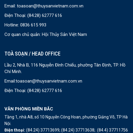
Email:
toasoan@thuysanvietnam.com.vn
Điện Thoại:
(84.28) 62777 616
Hotline: 0836 615 993
Cơ quan chủ quản: Hội Thủy Sản Việt Nam
TOÀ SOẠN / HEAD OFFICE
Lầu 2, Nhà B, 116 Nguyễn Đình Chiểu, phường Tân Định, TP. Hồ
Chí Minh.
Email:
toasoan@thuysanvietnam.com.vn
Điện Thoại:
(84.28) 62777 616
VĂN PHÒNG MIỀN BẮC
Tầng 1, nhà A8, số 10 Nguyễn Công Hoan, phường Giảng Võ, TP Hà
Nội.
Điện thoại:
(84.24) 37713699;
(84.24) 37713638;
(84.4) 37711756