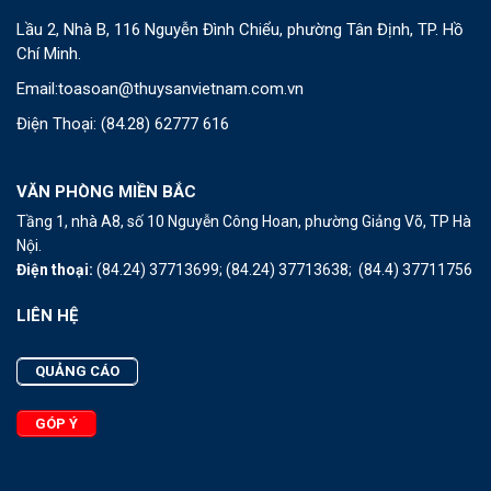
Lầu 2, Nhà B, 116 Nguyễn Đình Chiểu, phường Tân Định, TP. Hồ
Chí Minh.
Email:
toasoan@thuysanvietnam.com.vn
Điện Thoại:
(84.28) 62777 616
VĂN PHÒNG MIỀN BẮC
Tầng 1, nhà A8, số 10 Nguyễn Công Hoan, phường Giảng Võ, TP Hà
Nội.
Điện thoại:
(84.24) 37713699;
(84.24) 37713638;
(84.4) 37711756
LIÊN HỆ
QUẢNG CÁO
GÓP Ý