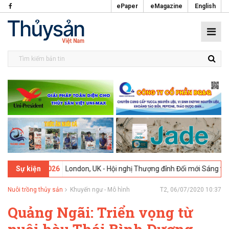
ePaper
eMagazine
English
-02-2026
London, UK - Hội nghị Thượng đỉnh Đổi mới Sáng tạo trong
Sự kiện
Nuôi trồng thủy sản
Khuyến ngư - Mô hình
T2, 06/07/2020 10:37
Quảng Ngãi: Triển vọng từ