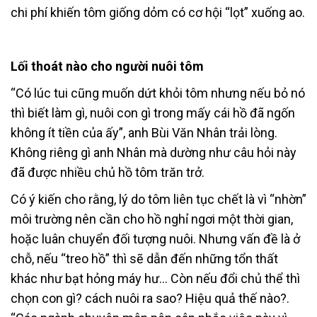
chi phí khiến tôm giống dỏm có cơ hội “lọt” xuống ao.
Lối thoát nào cho người nuôi tôm
“Có lúc tui cũng muốn dứt khỏi tôm nhưng nếu bỏ nó
thì biết làm gì, nuôi con gì trong mấy cái hồ đã ngốn
không ít tiền của ấy”, anh Bùi Văn Nhân trải lòng.
Không riêng gì anh Nhân mà dường như câu hỏi này
đã được nhiều chủ hồ tôm trăn trở.
Có ý kiến cho rằng, lý do tôm liên tục chết là vì “nhờn”
môi trường nên cần cho hồ nghỉ ngơi một thời gian,
hoặc luân chuyển đối tượng nuôi. Nhưng vấn đề là ở
chỗ, nếu “treo hồ” thì sẽ dẫn đến những tổn thất
khác như bạt hỏng máy hư… Còn nếu đổi chủ thể thì
chọn con gì? cách nuôi ra sao? Hiệu quả thế nào?.