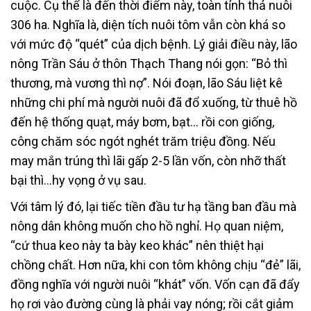
cuộc. Cụ thể là đến thời điểm này, toàn tỉnh thả nuôi
306 ha. Nghĩa là, diện tích nuôi tôm vẫn còn khá so
với mức độ “quét” của dịch bệnh. Lý giải điều này, lão
nông Trần Sáu ở thôn Thạch Thang nói gọn: “Bỏ thì
thương, mà vương thì nợ”. Nói đoạn, lão Sáu liệt kê
những chi phí mà người nuôi đã đổ xuống, từ thuê hồ
đến hệ thống quạt, máy bơm, bạt… rồi con giống,
công chăm sóc ngót nghét trăm triệu đồng. Nếu
may mắn trúng thì lãi gấp 2-5 lần vốn, còn nhỡ thất
bại thì…hy vọng ở vụ sau.
Với tâm lý đó, lại tiếc tiền đầu tư hạ tầng ban đầu mà
nông dân không muốn cho hồ nghỉ. Họ quan niệm,
“cứ thua keo này ta bày keo khác” nên thiệt hại
chồng chất. Hơn nữa, khi con tôm không chịu “đẻ” lãi,
đồng nghĩa với người nuôi “khát” vốn. Vốn cạn đã đẩy
họ rơi vào đường cùng là phải vay nóng; rồi cắt giảm