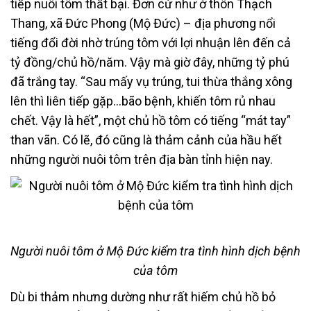
tiếp nuôi tôm thất bại. Đơn cử như ở thôn Thạch
Thang, xã Đức Phong (Mộ Đức) – địa phương nổi
tiếng đổi đời nhờ trúng tôm với lợi nhuận lên đến cả
tỷ đồng/chủ hồ/năm. Vậy mà giờ đây, những tỷ phú
đã trắng tay. “Sau mấy vụ trúng, tui thừa thắng xông
lên thì liên tiếp gặp…bão bệnh, khiến tôm rủ nhau
chết. Vậy là hết”, một chủ hồ tôm có tiếng “mát tay”
than vãn. Có lẽ, đó cũng là thảm cảnh của hầu hết
những người nuôi tôm trên địa bàn tỉnh hiện nay.
Người nuôi tôm ở Mộ Đức kiểm tra tình hình dịch bệnh
của tôm
Dù bi thảm nhưng dường như rất hiếm chủ hồ bỏ