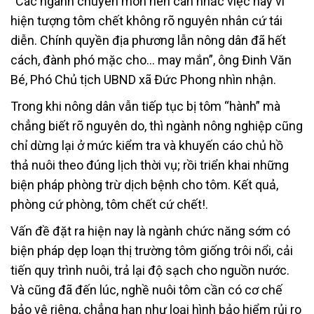
“Các ngành chuyên môn nên cân nhắc việc này vì
hiện tượng tôm chết không rõ nguyên nhân cứ tái
diễn. Chính quyền địa phương lẫn nông dân đã hết
cách, đành phó mặc cho… may mắn”, ông Đinh Văn
Bé, Phó Chủ tịch UBND xã Đức Phong nhìn nhận.
Trong khi nông dân vẫn tiếp tục bị tôm “hành” mà
chẳng biết rõ nguyên do, thì ngành nông nghiệp cũng
chỉ dừng lại ở mức kiểm tra và khuyến cáo chủ hồ
thả nuôi theo đúng lịch thời vụ; rồi triển khai những
biện pháp phòng trừ dịch bệnh cho tôm. Kết quả,
phòng cứ phòng, tôm chết cứ chết!.
Vấn đề đặt ra hiện nay là ngành chức năng sớm có
biện pháp dẹp loạn thị trường tôm giống trôi nổi, cải
tiến quy trình nuôi, trả lại độ sạch cho nguồn nước.
Và cũng đã đến lúc, nghề nuôi tôm cần có cơ chế
bảo vệ riêng, chẳng hạn như loại hình bảo hiểm rủi ro