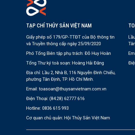
TẠP CHÍ THỦY SẢN VIỆT NAM
TO
Giấy phép số 179/GP-TTĐT của Bộ thông tin
Lầu
và Truyền thông cấp ngày 25/09/2020
Tân
Phó Tổng Biên tập phụ trách: Đỗ Huy Hoàn
Ema
Tổng Thư ký toà soạn: Hoàng Hải Đăng
Điệ
Địa chỉ: Lầu 2, Nhà B, 116 Nguyễn Đình Chiểu,
phường Tân Định, TP. Hồ Chí Minh.
Email:
toasoan@thuysanvietnam.com.vn
Điện Thoại:
(84.28) 62777 616
Hotline: 0836 615 993
Cơ quan chủ quản: Hội Thủy Sản Việt Nam