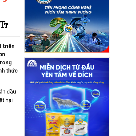
 triển
ơn
trong
nh thức
dân đầu
ệt hại