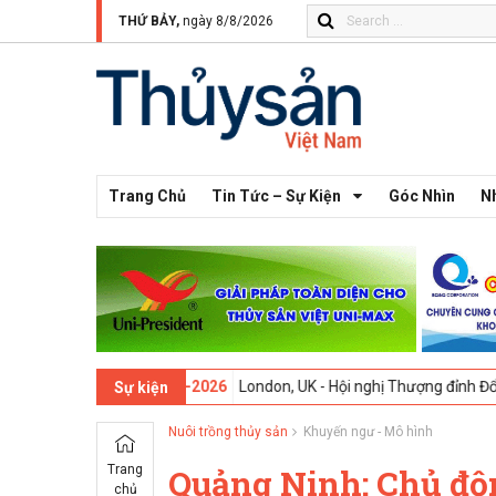
THỨ BẢY,
ngày 8/8/2026
Trang Chủ
Tin Tức – Sự Kiện
Góc Nhìn
N
thứ 13 -
09-02-2026
London, UK - Hội nghị Thượng đỉnh Đổi mới Sáng 
Sự kiện
Nuôi trồng thủy sản
Khuyến ngư - Mô hình
Trang
Quảng Ninh: Chủ độ
chủ