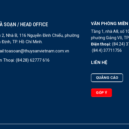
VĂN PHÒNG MIỀN
À SOẠN / HEAD OFFICE
Tầng 1, nhà A8, số 
 2, Nhà B, 116 Nguyễn Đình Chiểu, phường
phường Giảng Võ, TP 
 Định, TP. Hồ Chí Minh.
Điện thoại:
(84.24) 
(84.4) 37711756
il:
toasoan@thuysanvietnam.com.vn
n Thoại:
(84.28) 62777 616
LIÊN HỆ
QUẢNG CÁO
GÓP Ý