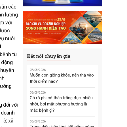
 sản các
ản lượng
ợp với
 được
vụ nuôi
i
 bệnh từ
Kết nối chuyên gia
c động
, huyện
07/08/2026
Muốn con giống khỏe, nên thả vào
nh
thời điểm nào?
 hướng
06/08/2026
Cá rô phi có thân trắng đục, nhiều
nhớt, bơi mất phương hướng là
g đối với
mắc bệnh gì?
c doanh
Tờ, xã
06/08/2026
Trong điều kiện thời tiết nắng nóng