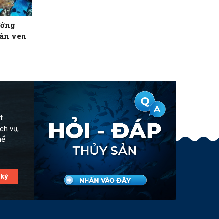
ướng
dân ven
t
ch vụ,
hể