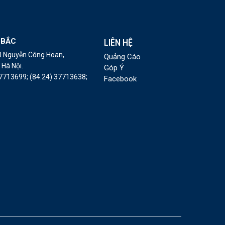
 BẮC
LIÊN HỆ
10 Nguyễn Công Hoan,
Quảng Cáo
Hà Nội.
Góp Ý
37713699;
(84.24) 37713638;
Facebook