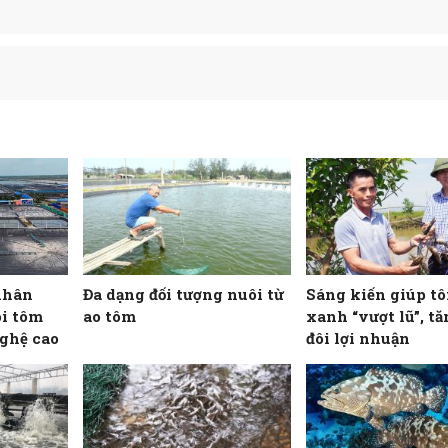
nhân
Đa dạng đối tượng nuôi từ
Sáng kiến giúp t
i tôm
ao tôm
xanh “vượt lũ”, t
ghệ cao
đôi lợi nhuận