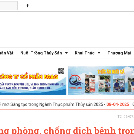
hân Vật
Nuôi Trồng Thủy Sản
Khai Thác
Thương Mại
tạo trong Ngành Thực phẩm Thủy sản 2025 -
08-04-2025
Galway, Irela
T2, 06/07
ng phòng, chống dịch bệnh tro