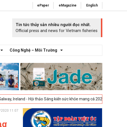
ePaper
eMagazine
English
Tin tức thủy sản nhiều người đọc nhất.
Official press and news for Vietnam fisheries
Công Nghệ – Môi Trường
nd - Hội thảo Sáng kiến sức khỏe mang cá 2025 -
23-04-2025
Vigo, Tây
/2020 11:07
ng