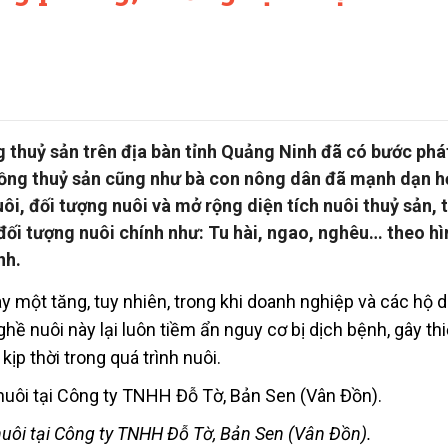
thuỷ sản trên địa bàn tỉnh Quảng Ninh đã có bước phát
rồng thuỷ sản cũng như bà con nông dân đã mạnh dạn h
ôi, đối tượng nuôi và mở rộng diện tích nuôi thuỷ sản, 
đối tượng nuôi chính như: Tu hài, ngao, nghêu… theo hì
nh.
ày một tăng, tuy nhiên, trong khi doanh nghiệp và các hộ 
hề nuôi này lại luôn tiềm ẩn nguy cơ bị dịch bệnh, gây thi
p thời trong quá trình nuôi.
uôi tại Công ty TNHH Đỗ Tờ, Bản Sen (Vân Đồn).