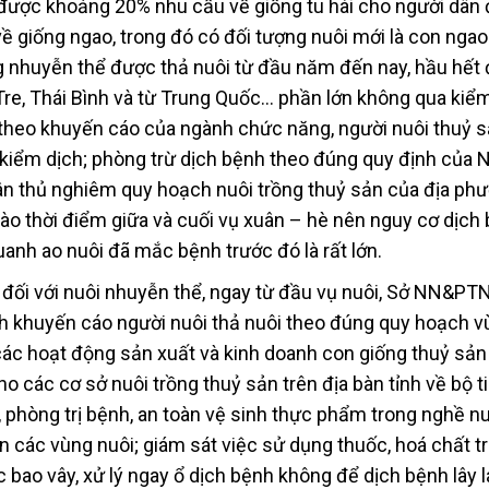
được khoảng 20% nhu cầu về giống tu hài cho người dân 
giống ngao, trong đó có đối tượng nuôi mới là con ngao 
ng nhuyễn thể được thả nuôi từ đầu năm đến nay, hầu hết
Tre, Thái Bình và từ Trung Quốc… phần lớn không qua kiểm
, theo khuyến cáo của ngành chức năng, người nuôi thuỷ 
 kiểm dịch; phòng trừ dịch bệnh theo đúng quy định của 
n thủ nghiêm quy hoạch nuôi trồng thuỷ sản của địa phư
vào thời điểm giữa và cuối vụ xuân – hè nên nguy cơ dịch
uanh ao nuôi đã mắc bệnh trước đó là rất lớn.
đối với nuôi nhuyễn thể, ngay từ đầu vụ nuôi, Sở NN&PT
h khuyến cáo người nuôi thả nuôi theo đúng quy hoạch v
 các hoạt động sản xuất và kinh doanh con giống thuỷ sản 
o các cơ sở nuôi trồng thuỷ sản trên địa bàn tỉnh về bộ t
 phòng trị bệnh, an toàn vệ sinh thực phẩm trong nghề nu
n các vùng nuôi; giám sát việc sử dụng thuốc, hoá chất t
c bao vây, xử lý ngay ổ dịch bệnh không để dịch bệnh lây l