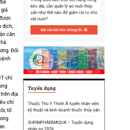
địa
kéo dài, cần quản lý ao nuôi thủy
giá.
sản như thế nào để giảm rủi ro cho
 được
vật nuôi?
 dịch,
Đặt câu hỏi cho chúng tôi
sản cần
Nhà
ơng. Đối
 bệnh
NT chỉ
ùng
Tuyển dụng
trên địa
iêu chí
Thuốc Thú Y Thịnh Á tuyển nhân viên
ôi; tổ
kỹ thuật và kinh doanh thuốc thủy sản
rong
SHRIMPHARMAQUA – Tuyển dụng
an.
nhân sự 2026