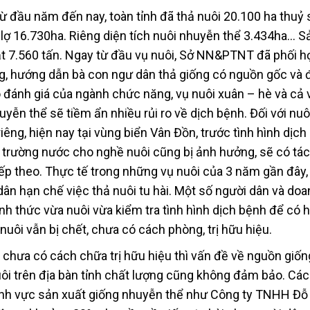
 đầu năm đến nay, toàn tỉnh đã thả nuôi 20.100 ha thuỷ
 lợ 16.730ha. Riêng diện tích nuôi nhuyễn thể 3.434ha… S
t 7.560 tấn. Ngay từ đầu vụ nuôi, Sở NN&PTNT đã phối h
g, hướng dẫn bà con ngư dân thả giống có nguồn gốc và
 đánh giá của ngành chức năng, vụ nuôi xuân – hè và cả 
uyễn thể sẽ tiềm ẩn nhiều rủi ro về dịch bệnh. Đối với nuô
riêng, hiện nay tại vùng biển Vân Đồn, trước tình hình dịch
trường nước cho nghề nuôi cũng bị ảnh hưởng, sẽ có tá
iếp theo. Thực tế trong những vụ nuôi của 3 năm gần đây
n hạn chế việc thả nuôi tu hài. Một số người dân và doa
hình thức vừa nuôi vừa kiểm tra tình hình dịch bệnh để có
nuôi vẫn bị chết, chưa có cách phòng, trị hữu hiệu.
n chưa có cách chữa trị hữu hiệu thì vấn đề về nguồn giốn
ôi trên địa bàn tỉnh chất lượng cũng không đảm bảo. Cá
 lĩnh vực sản xuất giống nhuyễn thể như Công ty TNHH Đỗ 