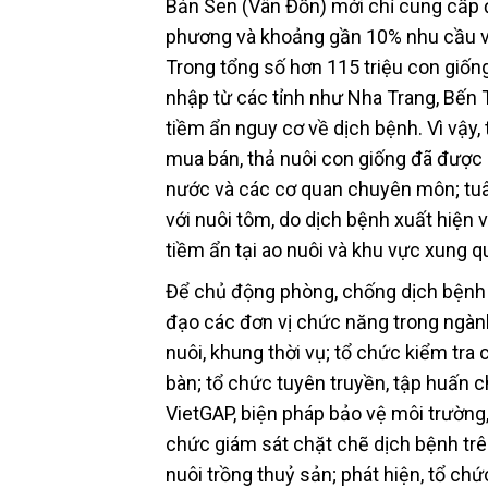
Bản Sen (Vân Đồn) mới chỉ cung cấp 
phương và khoảng gần 10% nhu cầu về 
Trong tổng số hơn 115 triệu con giố
nhập từ các tỉnh như Nha Trang, Bến 
tiềm ẩn nguy cơ về dịch bệnh. Vì vậy
mua bán, thả nuôi con giống đã được
nước và các cơ quan chuyên môn; tuâ
với nuôi tôm, do dịch bệnh xuất hiện 
tiềm ẩn tại ao nuôi và khu vực xung q
Để chủ động phòng, chống dịch bệnh 
đạo các đơn vị chức năng trong ngàn
nuôi, khung thời vụ; tổ chức kiểm tra
bàn; tổ chức tuyên truyền, tập huấn ch
VietGAP, biện pháp bảo vệ môi trường,
chức giám sát chặt chẽ dịch bệnh trê
nuôi trồng thuỷ sản; phát hiện, tổ chứ