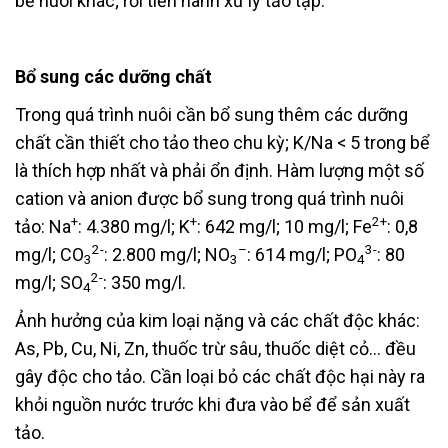
bể nuôi khác; rồi tiến hành xử lý tảo tạp.
Bổ sung các dưỡng chất
Trong quá trình nuôi cần bổ sung thêm các dưỡng
chất cần thiết cho tảo theo chu kỳ; K/Na < 5 trong bể
là thích hợp nhất và phải ổn định. Hàm lượng một số
cation và anion được bổ sung trong quá trình nuôi
+
+
2+
tảo: Na
: 4.380 mg/l; K
: 642 mg/l; 10 mg/l; Fe
: 0,8
2-
–
3-
mg/l; CO
: 2.800 mg/l; NO
: 614 mg/l; PO
: 80
3
3
4
2-
mg/l; SO
: 350 mg/l.
4
Ảnh hưởng của kim loại nặng và các chất độc khác:
As, Pb, Cu, Ni, Zn, thuốc trừ sâu, thuốc diệt cỏ… đều
gây độc cho tảo. Cần loại bỏ các chất độc hại này ra
khỏi nguồn nước trước khi đưa vào bể để sản xuất
tảo.