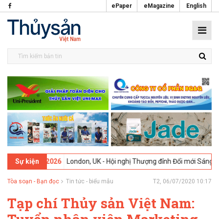
ePaper
eMagazine
English
09-02-2026
London, UK - Hội nghị Thượng đỉnh Đổi mới Sáng tạo tro
Sự kiện
Tòa soạn - Bạn đọc
Tin tức - biểu mẫu
T2, 06/07/2020 10:17
Tạp chí Thủy sản Việt Nam: