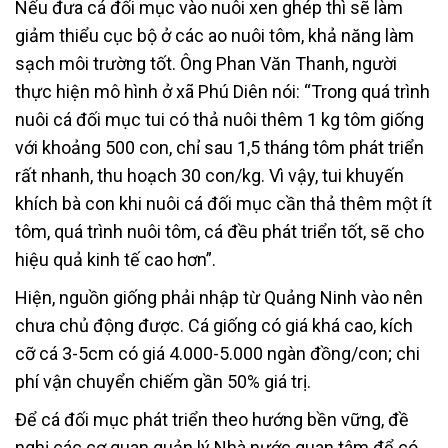
Nếu đưa cá đối mục vào nuôi xen ghép thì sẽ làm
giảm thiểu cục bộ ở các ao nuôi tôm, khả năng làm
sạch môi trường tốt. Ông Phan Văn Thanh, người
thực hiện mô hình ở xã Phú Diên nói: “Trong quá trình
nuôi cá đối mục tui có thả nuôi thêm 1 kg tôm giống
với khoảng 500 con, chỉ sau 1,5 tháng tôm phát triển
rất nhanh, thu hoạch 30 con/kg. Vì vậy, tui khuyến
khích bà con khi nuôi cá đối mục cần thả thêm một ít
tôm, quá trình nuôi tôm, cá đều phát triển tốt, sẽ cho
hiệu quả kinh tế cao hơn”.
Hiện, nguồn giống phải nhập từ Quảng Ninh vào nên
chưa chủ động được. Cá giống có giá khá cao, kích
cỡ cá 3-5cm có giá 4.000-5.000 ngàn đồng/con; chi
phí vận chuyển chiếm gần 50% giá trị.
Để cá đối mục phát triển theo hướng bền vững, đề
nghị các cơ quan quản lý Nhà nước quan tâm để có