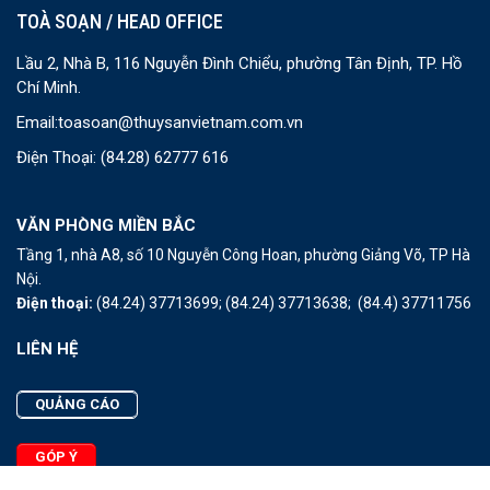
TOÀ SOẠN / HEAD OFFICE
Lầu 2, Nhà B, 116 Nguyễn Đình Chiểu, phường Tân Định, TP. Hồ
Chí Minh.
Email:
toasoan@thuysanvietnam.com.vn
Điện Thoại:
(84.28) 62777 616
VĂN PHÒNG MIỀN BẮC
Tầng 1, nhà A8, số 10 Nguyễn Công Hoan, phường Giảng Võ, TP Hà
Nội.
Điện thoại:
(84.24) 37713699;
(84.24) 37713638;
(84.4) 37711756
LIÊN HỆ
QUẢNG CÁO
GÓP Ý