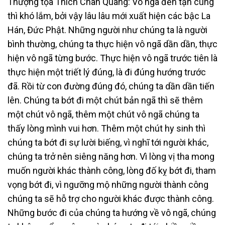
Thượng tọa Thích Chân Quang: Vô ngã đến tận cùng
thì khó lắm, bởi vậy lâu lâu mới xuất hiện các bậc La
Hán, Đức Phật. Những người như chúng ta là người
bình thường, chúng ta thực hiện vô ngã dần dần, thực
hiện vô ngã từng bước. Thực hiện vô ngã trước tiên là
thực hiện một triết lý đúng, là đi đúng hướng trước
đã. Rồi từ con đường đúng đó, chúng ta dần dần tiến
lên. Chúng ta bớt đi một chút bản ngã thì sẽ thêm
một chút vô ngã, thêm một chút vô ngã chúng ta
thấy lòng mình vui hơn. Thêm một chút hy sinh thì
chúng ta bớt đi sự lười biếng, vì nghĩ tới người khác,
chúng ta trở nên siêng năng hơn. Vì lòng vị tha mong
muốn người khác thành công, lòng đố kỵ bớt đi, tham
vọng bớt đi, vì ngưỡng mộ những người thành công
chúng ta sẽ hỗ trợ cho người khác được thành công.
Những bước đi của chúng ta hướng về vô ngã, chúng