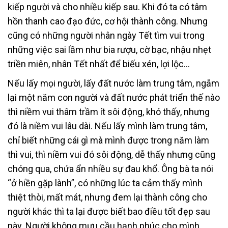
kiếp người và cho nhiều kiếp sau. Khi đó ta có tâm
hồn thanh cao đạo đức, cơ hội thành công. Nhưng
cũng có những người nhân ngày Tết tìm vui trong
những việc sai lầm như bia rượu, cờ bạc, nhậu nhẹt
triền miên, nhân Tết nhất để biếu xén, lợi lộc…
Nếu lấy mọi người, lấy đất nước làm trung tâm, ngẫm
lại một năm con người và đất nước phát triển thế nào
thì niềm vui thâm trầm ít sôi động, khó thấy, nhưng
đó là niềm vui lâu dài. Nếu lấy mình làm trung tâm,
chỉ biết những cái gì mà mình được trong năm làm
thì vui, thì niềm vui đó sôi động, dễ thấy nhưng cũng
chóng qua, chứa ẩn nhiều sự đau khổ. Ông bà ta nói
“ở hiền gặp lành”, có những lúc ta cảm thấy mình
thiệt thòi, mất mát, nhưng đem lại thành công cho
người khác thì ta lại được biết bao điều tốt đẹp sau
này. Người không mưu cầu hạnh phúc cho mình