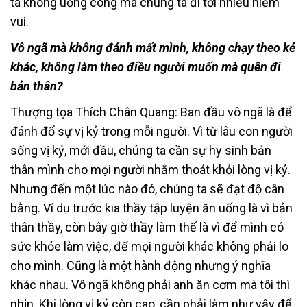
ta không uổng công mà chúng ta đi tới nhiều niềm
vui.
Vô ngã mà không đánh mất mình, không chạy theo kẻ
khác, không làm theo điều người muốn mà quên đi
bản thân?
Thượng tọa Thích Chân Quang: Ban đầu vô ngã là để
đánh đổ sự vị kỷ trong mỗi người. Vì từ lâu con người
sống vị kỷ, mới đầu, chúng ta cần sự hy sinh bản
thân mình cho mọi người nhằm thoát khỏi lòng vị kỷ.
Nhưng đến một lúc nào đó, chúng ta sẽ đạt độ cân
bằng. Ví dụ trước kia thầy tập luyện ăn uống là vì bản
thân thầy, còn bây giờ thầy làm thế là vì để mình có
sức khỏe làm việc, để mọi người khác không phải lo
cho mình. Cũng là một hành động nhưng ý nghĩa
khác nhau. Vô ngã không phải anh ăn cơm mà tôi thì
nhịn. Khi lòng vị kỷ còn cao, cần phải làm như vậy để