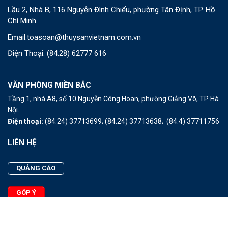
Lầu 2, Nhà B, 116 Nguyễn Đình Chiểu, phường Tân Định, TP. Hồ
Chí Minh.
Email:
toasoan@thuysanvietnam.com.vn
Điện Thoại:
(84.28) 62777 616
VĂN PHÒNG MIỀN BẮC
Tầng 1, nhà A8, số 10 Nguyễn Công Hoan, phường Giảng Võ, TP Hà
Nội.
Điện thoại:
(84.24) 37713699;
(84.24) 37713638;
(84.4) 37711756
LIÊN HỆ
QUẢNG CÁO
GÓP Ý