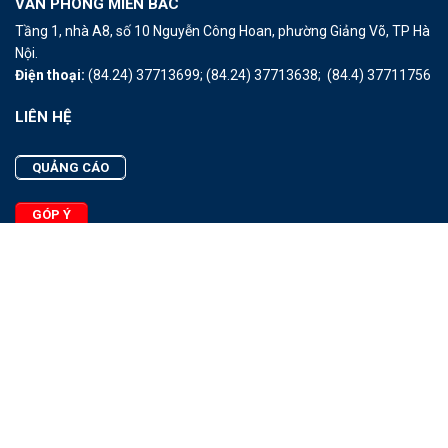
VĂN PHÒNG MIỀN BẮC
Tầng 1, nhà A8, số 10 Nguyễn Công Hoan, phường Giảng Võ, TP Hà
Nội.
Điện thoại:
(84.24) 37713699;
(84.24) 37713638;
(84.4) 37711756
LIÊN HỆ
QUẢNG CÁO
GÓP Ý
LIÊN HỆ
Quảng Cáo
Góp Ý
Facebook
2025 - © Bản quyền thuộc Tạp chí Thủy sản Việt Nam