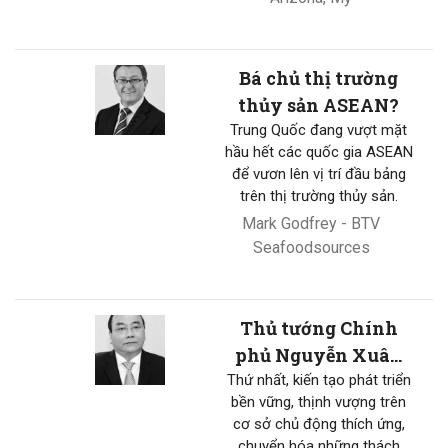
Bá chủ thị trường
thủy sản ASEAN?
Trung Quốc đang vượt mặt
hầu hết các quốc gia ASEAN
để vươn lên vị trí đầu bảng
trên thị trường thủy sản.
Mark Godfrey - BTV
Seafoodsources
Thủ tướng Chính
phủ Nguyễn Xuân
Phúc: Ba quan điểm
Thứ nhất, kiến tạo phát triển
bền vững, thịnh vượng trên
phát triển ĐBSCL
cơ sở chủ động thích ứng,
chuyển hóa những thách