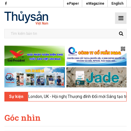
ePaper
eMagazine
English
-2026
London, UK - Hội nghị Thượng đỉnh Đổi mới Sáng tạo trong Ngà
Sự kiện
Góc nhìn