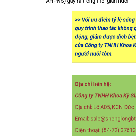
AHPNS) gây ra trong thời gian nuôi.
>> Với ưu điểm tỷ lệ sống 
quy trình thao tác không 
động, giảm được dịch bện
của Công ty TNHH Khoa Kỹ
người nuôi tôm.
Địa chỉ liên hệ:
Công ty TNHH Khoa Kỹ Si
Địa chỉ: Lô A05, KCN Đức
Email: sale@shenglongb
Điện thoại: (84-72) 376