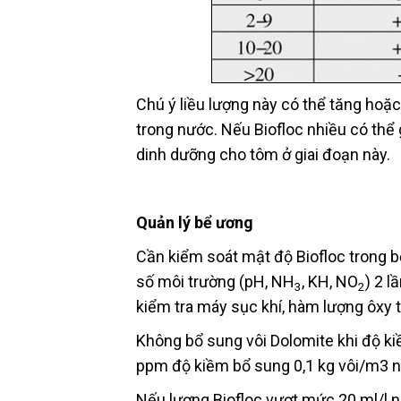
Chú ý liều lượng này có thể tăng hoặ
trong nước. Nếu Biofloc nhiều có thể 
dinh dưỡng cho tôm ở giai đoạn này.
Quản lý bể ương
Cần kiểm soát mật độ Biofloc trong b
số môi trường (pH, NH
, KH, NO
) 2 l
3
2
kiểm tra máy sục khí, hàm lượng ôxy t
Không bổ sung vôi Dolomite khi độ kiề
ppm độ kiềm bổ sung 0,1 kg vôi/m3 
Nếu lượng Biofloc vượt mức 20 ml/l n