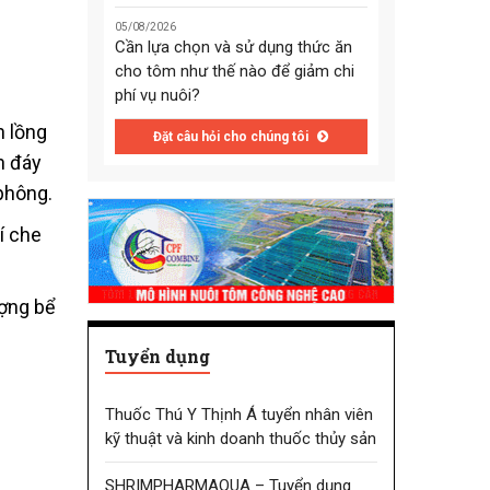
05/08/2026
Cần lựa chọn và sử dụng thức ăn
cho tôm như thế nào để giảm chi
phí vụ nuôi?
h lồng
Đặt câu hỏi cho chúng tôi
n đáy
 phông.
í che
ượng bể
Tuyển dụng
Thuốc Thú Y Thịnh Á tuyển nhân viên
kỹ thuật và kinh doanh thuốc thủy sản
SHRIMPHARMAQUA – Tuyển dụng