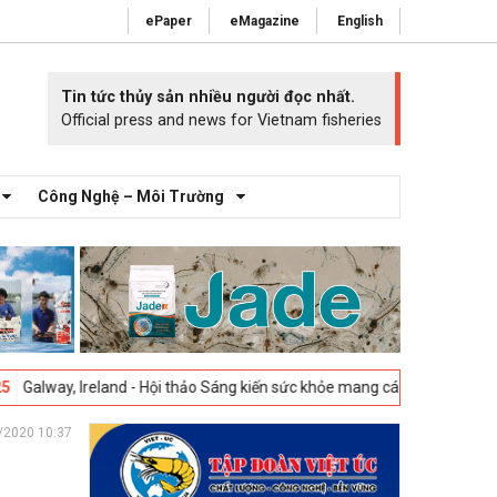
ePaper
eMagazine
English
Tin tức thủy sản nhiều người đọc nhất.
Official press and news for Vietnam fisheries
Công Nghệ – Môi Trường
eland - Hội thảo Sáng kiến sức khỏe mang cá 2025 -
23-04-2025
Vigo, 
/2020 10:37