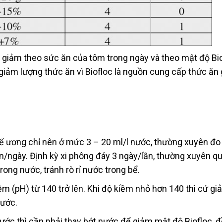
c giảm theo sức ăn của tôm trong ngày và theo mật độ Bi
giảm lượng thức ăn vì Biofloc là nguồn cung cấp thức ăn 
ể ương chỉ nên ở mức 3 – 20 ml/l nước, thường xuyên đo
ần/ngày. Định kỳ xi phông đáy 3 ngày/lần, thường xuyên q
rong nước, tránh rò rỉ nước trong bể.
m (pH) từ 140 trở lên. Khi độ kiềm nhỏ hơn 140 thì cứ gi
nước.
ước thì cần phải thay bớt nước để giảm mật độ Biofloc, đ