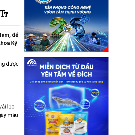
 Nam, để
Khoa Kỹ
ong được
ải lọc
 gây màu