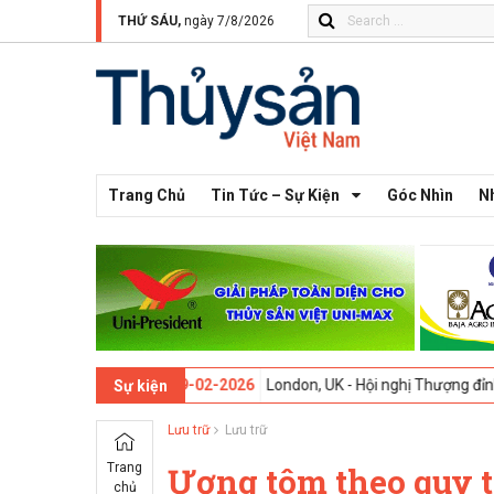
THỨ SÁU,
ngày 7/8/2026
Trang Chủ
Tin Tức – Sự Kiện
Góc Nhìn
N
ần thứ 13 -
09-02-2026
London, UK - Hội nghị Thượng đỉnh Đổi mới Sá
Sự kiện
Lưu trữ
Lưu trữ
Trang
Ương tôm theo quy t
chủ