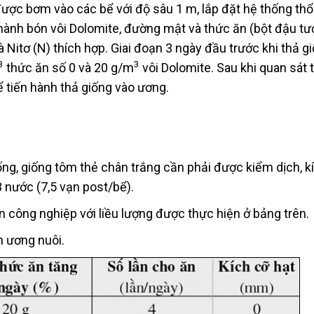
ược bơm vào các bể với độ sâu 1 m, lắp đặt hệ thống thổi
n hành bón vôi Dolomite, đường mật và thức ăn (bột đậu t
à Nitơ (N) thích hợp. Giai đoạn 3 ngày đầu trước khi thả g
3
3
thức ăn số 0 và 20 g/m
vôi Dolomite. Sau khi quan sát 
ể tiến hành thả giống vào ương.
giống, giống tôm thẻ chân trắng cần phải được kiểm dịch, k
 nước (7,5 vạn post/bể).
 công nghiệp với liều lượng được thực hiện ở bảng trên.
n ương nuôi.