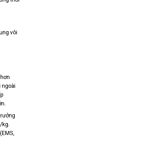
ung vôi
 hơn
 ngoài
ấp
ớn.
trưởng
/kg.
 (EMS,