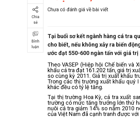
Chưa có đánh giá về bài viết
Chia
sẻ
Tại buổi sơ kết ngành hàng cá tra qu
Bình
cho biết, nếu không xảy ra biến độn
luận
ước đạt 550-600 ngàn tấn với giá trị
Theo VASEP (Hiệp hội Chế biến và X
khẩu cá tra đạt 161.202 tấn, giá trị x
so cùng kỳ 2011. Giá trị xuất khẩu t
Trong các thị trường xuất khẩu quý I
khác đều có tỷ lệ tăng.
Tại thị trường Hoa Kỳ, cá tra xuất sa
trường có mức tăng trưởng lớn thứ ha
nuôi cá tra giảm 14% so năm 2010 nên
của Việt Nam đã cạnh tranh được với 