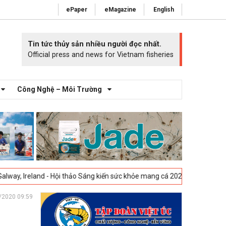
ePaper
eMagazine
English
Tin tức thủy sản nhiều người đọc nhất.
Official press and news for Vietnam fisheries
Công Nghệ – Môi Trường
d - Hội thảo Sáng kiến sức khỏe mang cá 2025 -
23-04-2025
Vigo, Tây 
/2020 09:59