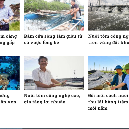
ôm càng
Bám cửa sông làm giàu từ
Nuôi tôm công ng
ăng gấp
cá vược lồng bè
trên vùng đất kh
ướng
Nuôi tôm công nghệ cao,
Đổi mới cách nuôi
dân ven
gia tăng lợi nhuận
thu lãi hàng trăm 
mỗi năm