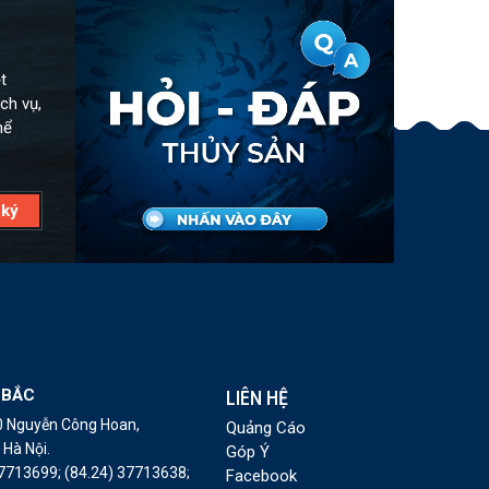
t
ch vụ,
hể
 BẮC
LIÊN HỆ
10 Nguyễn Công Hoan,
Quảng Cáo
Hà Nội.
Góp Ý
37713699;
(84.24) 37713638;
Facebook