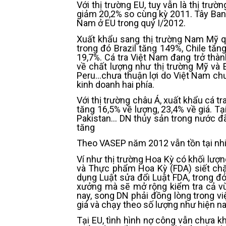
Với thị trường EU, tuy vẫn là thị trườ
giảm 20,2% so cùng kỳ 2011. Tây Ban 
Nam ở EU trong quý I/2012.
Xuất khẩu sang thị trường Nam Mỹ qu
trong đó Brazil tăng 149%, Chile tă
19,7%. Cá tra Việt Nam đang trở thà
về chất lượng như thị trường Mỹ và 
Peru…chưa thuận lợi do Việt Nam chư
kinh doanh hai phía.
Với thị trường châu Á, xuất khẩu cá tr
tăng 16,5% về lượng, 23,4% về giá. T
Pakistan… DN thủy sản trong nước đã
tăng
Theo VASEP năm 2012 vẫn tồn tại nhiề
Ví như thị trường Hoa Kỳ có khối lư
và Thực phẩm Hoa Kỳ (FDA) siết chặ
dụng Luật sửa đổi Luật FDA, trong đ
xưởng mà sẽ mở rộng kiểm tra cả vùn
nay, song DN phải đồng lòng trong v
giá và chạy theo số lượng như hiện na
Tại EU, tình hình nợ công vẫn chưa 