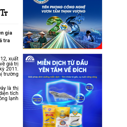
ên gia
á tra
12, xuất
ề giá trị
kỳ 2011.
hị trường
ây là thị
diện tích
đông lạnh