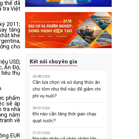
ng thể đã
 tra Việt
kỳ 2011;
uay tăng
khắt khe
gentina,
ường cho
Kết nối chuyên gia
riệu USD,
c, Ấn Độ,
tiêu thụ
05/08/2026
Cần lựa chọn và sử dụng thức ăn
.
cho tôm như thế nào để giảm chi
phí vụ nuôi?
ược phẩm
ệc sẽ áp
 tra nhà
28/07/2026
Khi nào cần tăng thời gian chạy
rong năm
tranh về
quạt nước?
27/07/2026
Đồng EUR
Nguyên nhân cá chép chậm lớn