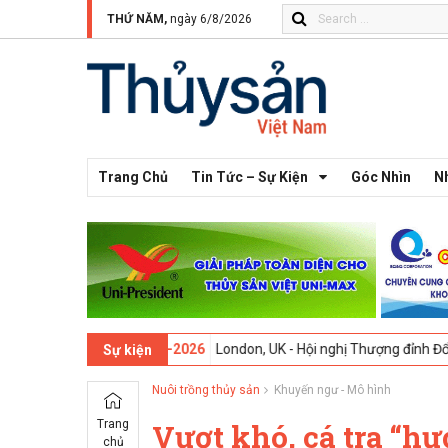
THỨ NĂM,
ngày 6/8/2026
Trang Chủ
Tin Tức – Sự Kiện
Góc Nhìn
N
hứ 13 -
09-02-2026
London, UK - Hội nghị Thượng đỉnh Đổi mới Sáng 
Sự kiện
Nuôi trồng thủy sản
Khuyến ngư - Mô hình
Trang
Vượt khó, cá tra “hư
chủ