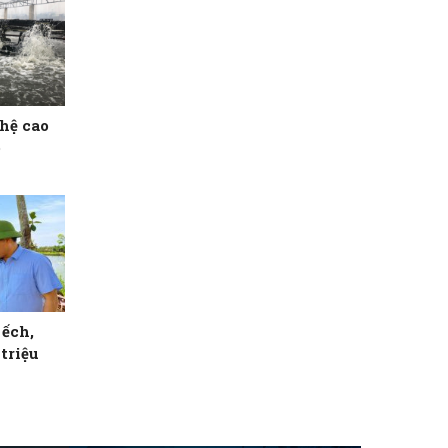
hệ cao
ó
 ếch,
triệu