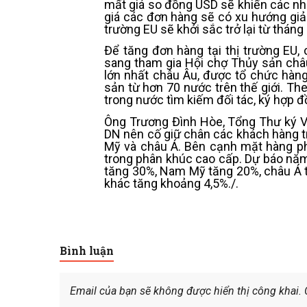
mất giá so đồng USD sẽ khiến các nhà 
giá các đơn hàng sẽ có xu hướng giảm
trường EU sẽ khởi sắc trở lại từ tháng
Để tăng đơn hàng tại thị trường EU
sang tham gia Hội chợ Thủy sản châu
lớn nhất châu Âu, được tổ chức hàng
sản từ hơn 70 nước trên thế giới.
The
trong nước tìm kiếm đối tác, ký hợp đ
Ông Trương Đình Hòe, Tổng Thư ký VA
DN nên cố giữ chân các khách hàng t
Mỹ và châu Á. Bên cạnh mặt hàng ph
trong phân khúc cao cấp. Dự báo năm
tăng 30%, Nam Mỹ tăng 20%, châu Á t
khác tăng khoảng 4,5%./.
Bình luận
Email của bạn sẽ không được hiển thị công khai.