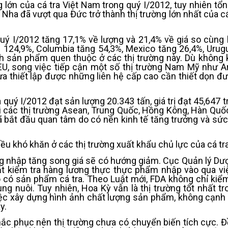
ng lớn của cá tra Việt Nam trong quý I/2012, tuy nhiên tổ
Nha đã vượt qua Đức trở thành thị trường lớn nhất của cá
ý I/2012 tăng 17,1% về lượng và 21,4% về giá so cùng 
ng 124,9%, Columbia tăng 54,3%, Mexico tăng 26,4%, Urug
nh sản phẩm quen thuộc ở các thị trường này. Dù không 
EU, song việc tiếp cận một số thị trường Nam Mỹ như Ar
a thiết lập được những liên hệ cấp cao cần thiết dọn đ
a quý I/2012 đạt sản lượng 20.343 tấn, giá trị đạt 45,647 t
ại các thị trường Asean, Trung Quốc, Hồng Kông, Hàn Quố
 bắt đầu quan tâm do có nền kinh tế tăng trưởng và sức 
u khó khăn ở các thị trường xuất khẩu chủ lực của cá tra
ợng nhập tăng song giá sẽ có hướng giảm. Cục Quản lý D
t kiểm tra hàng lương thực thực phẩm nhập vào qua vi
ó có sản phẩm cá tra. Theo Luật mới, FDA không chỉ kiểm
g nuôi. Tuy nhiên, Hoa Kỳ vẫn là thị trường tốt nhất t
iệc xây dựng hình ảnh chất lượng sản phẩm, không cạnh 
y.
khắc phục nên thị trường chưa có chuyển biến tích cực. 