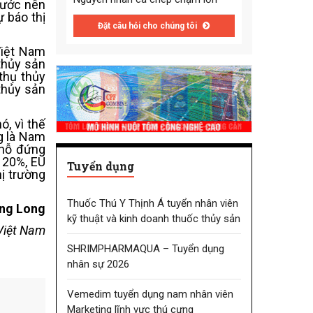
trước nên
 báo thị
Đặt câu hỏi cho chúng tôi
Việt Nam
thủy sản
thụ thủy
thủy sản
, vì thế
g là Nam
chỗ đứng
 20%, EU
Tuyển dụng
ị trường
Thuốc Thú Y Thịnh Á tuyển nhân viên
ng Long
kỹ thuật và kinh doanh thuốc thủy sản
Việt Nam
SHRIMPHARMAQUA – Tuyển dụng
nhân sự 2026
Vemedim tuyển dụng nam nhân viên
Marketing lĩnh vực thú cưng