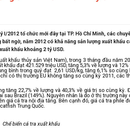
ý I/2012 tổ chức mới đây tại TP. Hồ Chí Minh, các chuy
g bất ngờ, năm 2012 có khả năng sản lượng xuất khẩu c
 xuất khẩu khoảng 2 tỷ USD.
uất khẩu thủy sản Việt Nam), trong 3 tháng đầu năm 20
uất khẩu đạt 421.529 triệu USD, tăng 5,3% về lượng và 12% v
rung bình trong quý đạt 2,61 USD/kg, tăng 6,1% so cùng 
 chỉ có thị trường EU không tăng so cùng kỳ 2011, các t
ng tăng 22,7% về lượng và 40,3% về giá trị so cùng kỳ. Đ
i sau Brazil (149%). Nguyên nhân là do ở thị trường này 
 giá cá tra nội địa tăng. Bên cạnh đó, giá cá tra phile 
catfish Trung Quốc.
Chế biến cá tra
xuất khẩu