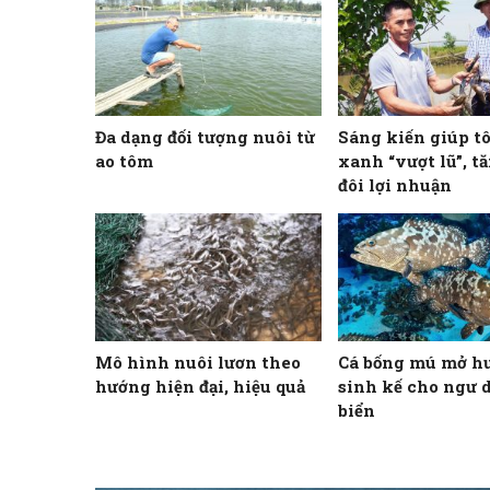
Đa dạng đối tượng nuôi từ
Sáng kiến giúp t
ao tôm
xanh “vượt lũ”, t
đôi lợi nhuận
Mô hình nuôi lươn theo
Cá bống mú mở h
hướng hiện đại, hiệu quả
sinh kế cho ngư 
biển