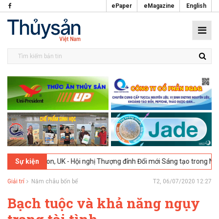
ePaper
eMagazine
English
6
London, UK - Hội nghị Thượng đỉnh Đổi mới Sáng tạo trong Ngành T
Sự kiện
Giải trí
Năm châu bốn bể
T2, 06/07/2020 12:27
Bạch tuộc và khả năng ngụy