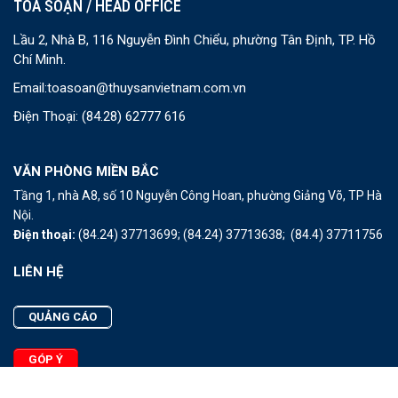
TOÀ SOẠN / HEAD OFFICE
Lầu 2, Nhà B, 116 Nguyễn Đình Chiểu, phường Tân Định, TP. Hồ
Chí Minh.
Email:
toasoan@thuysanvietnam.com.vn
Điện Thoại:
(84.28) 62777 616
VĂN PHÒNG MIỀN BẮC
Tầng 1, nhà A8, số 10 Nguyễn Công Hoan, phường Giảng Võ, TP Hà
Nội.
Điện thoại:
(84.24) 37713699;
(84.24) 37713638;
(84.4) 37711756
LIÊN HỆ
QUẢNG CÁO
GÓP Ý