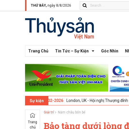
THỨ BẢY,
ngày 8/8/2026
Trang Chủ
Tin Tức – Sự Kiện
Góc Nhìn
N
ần thứ 13 -
09-02-2026
London, UK - Hội nghị Thượng đỉnh Đổi mới Sá
Sự kiện
Giải trí
Năm châu bốn bể
Trang
Bảo tàng dưới lòng 
chủ