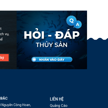
t
ch vụ,
hể
 BẮC
LIÊN HỆ
10 Nguyễn Công Hoan,
Quảng Cáo