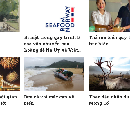
Bí mật trong quy trình 5
Thả rùa biển quý 
sao vận chuyển cua
tự nhiên
hoàng đế Na Uy về Việt
Nam và giải mã lý do hải
sản Na Uy chinh phục
thực khách Việt
hời gian
Đưa cá voi mắc cạn về
Theo dấu chân du
giới
biển
Mông Cổ