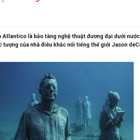
 Atlantico là bảo tàng nghệ thuật đương đại dưới nước
ức tượng của nhà điêu khắc nổi tiếng thế giới Jason deC