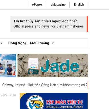
ePaper
eMagazine
English
Tin tức thủy sản nhiều người đọc nhất.
Official press and news for Vietnam fisheries
Công Nghệ – Môi Trường
land - Hội thảo Sáng kiến sức khỏe mang cá 2025 -
23-04-2025
Vigo, T
/2020 12:33