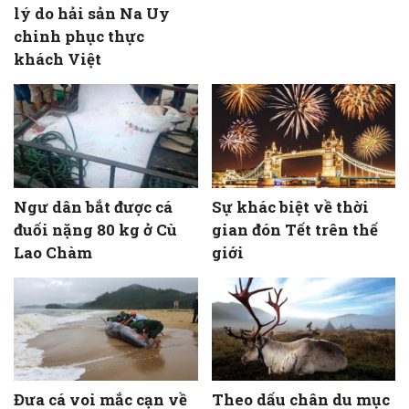
lý do hải sản Na Uy
chinh phục thực
khách Việt
Ngư dân bắt được cá
Sự khác biệt về thời
đuối nặng 80 kg ở Cù
gian đón Tết trên thế
Lao Chàm
giới
Đưa cá voi mắc cạn về
Theo dấu chân du mục