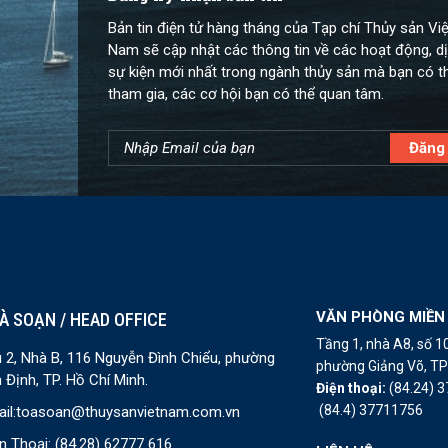
Bản tin điện tử hàng tháng của Tạp chí Thủy sản Việ
Nam sẽ cập nhật các thông tin về các hoạt động, dị
sự kiện mới nhất trong ngành thủy sản mà bạn có t
tham gia, các cơ hội bạn có thể quan tâm.
VĂN PHÒNG MIỀN
À SOẠN / HEAD OFFICE
Tầng 1, nhà A8, số 
 2, Nhà B, 116 Nguyễn Đình Chiểu, phường
phường Giảng Võ, TP 
 Định, TP. Hồ Chí Minh.
Điện thoại:
(84.24) 
(84.4) 37711756
il:
toasoan@thuysanvietnam.com.vn
n Thoại:
(84.28) 62777 616