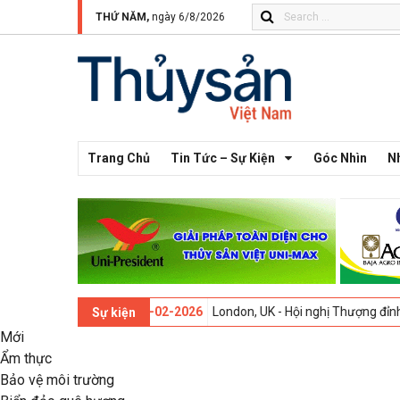
THỨ NĂM,
ngày 6/8/2026
Trang Chủ
Tin Tức – Sự Kiện
Góc Nhìn
N
i lần thứ 13 -
09-02-2026
London, UK - Hội nghị Thượng đỉnh Đổi mới
Sự kiện
Mới
Ẩm thực
Bảo vệ môi trường