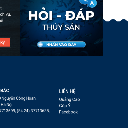
t
ch vụ,
hể
 BẮC
LIÊN HỆ
10 Nguyễn Công Hoan,
Quảng Cáo
Hà Nội.
Góp Ý
37713699;
(84.24) 37713638;
Facebook