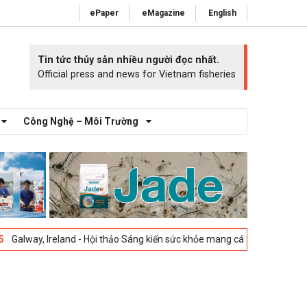
ePaper
eMagazine
English
Tin tức thủy sản nhiều người đọc nhất.
Official press and news for Vietnam fisheries
Công Nghệ – Môi Trường
Ireland - Hội thảo Sáng kiến sức khỏe mang cá 2025 -
23-04-2025
Vigo