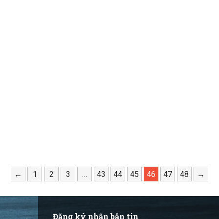
←
1
2
3
…
43
44
45
46
47
48
→
Đăng ký nhận bản tin