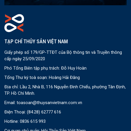
TẠP CHÍ THỦY SẢN VIỆT NAM
Giấy phép số 179/GP-TTĐT của Bộ thông tin và Truyền thông
cấp ngày 25/09/2020
Phó Tổng Biên tập phụ trách: Đỗ Huy Hoàn
Tổng Thư ký toà soạn: Hoàng Hải Đăng
Địa chỉ: Lầu 2, Nhà B, 116 Nguyễn Đình Chiểu, phường Tân Định,
TP. Hồ Chí Minh.
Email:
toasoan@thuysanvietnam.com.vn
Điện Thoại:
(84.28) 62777 616
Hotline: 0836 615 993
Cơ quan chủ quản: Hội Thủy Sản Việt Nam