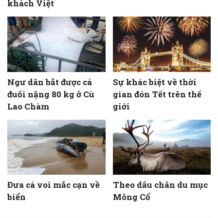
khách Việt
Ngư dân bắt được cá
Sự khác biệt về thời
đuối nặng 80 kg ở Cù
gian đón Tết trên thế
Lao Chàm
giới
Đưa cá voi mắc cạn về
Theo dấu chân du mục
biển
Mông Cổ