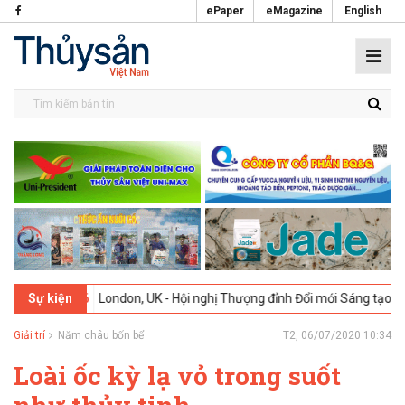
ePaper
eMagazine
English
02-2026
London, UK - Hội nghị Thượng đỉnh Đổi mới Sáng tạo trong N
Sự kiện
Giải trí
Năm châu bốn bể
T2, 06/07/2020 10:34
Loài ốc kỳ lạ vỏ trong suốt