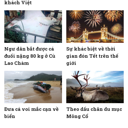
khách Việt
Ngư dân bắt được cá
Sự khác biệt về thời
đuối nặng 80 kg ở Cù
gian đón Tết trên thế
Lao Chàm
giới
Đưa cá voi mắc cạn về
Theo dấu chân du mục
biển
Mông Cổ