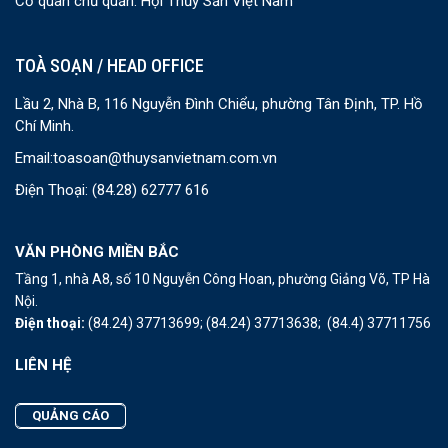
Cơ quan chủ quản: Hội Thủy Sản Việt Nam
TOÀ SOẠN / HEAD OFFICE
Lầu 2, Nhà B, 116 Nguyễn Đình Chiểu, phường Tân Định, TP. Hồ
Chí Minh.
Email:
toasoan@thuysanvietnam.com.vn
Điện Thoại:
(84.28) 62777 616
VĂN PHÒNG MIỀN BẮC
Tầng 1, nhà A8, số 10 Nguyễn Công Hoan, phường Giảng Võ, TP Hà
Nội.
Điện thoại:
(84.24) 37713699;
(84.24) 37713638;
(84.4) 37711756
LIÊN HỆ
QUẢNG CÁO