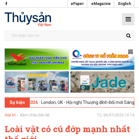
ePaper
eMagazine
English
9-02-2026
London, UK - Hội nghị Thượng đỉnh Đổi mới Sáng tạo tron
Sự kiện
Giải trí
Năm châu bốn bể
T2, 06/07/2020 10:14
Loài vật có cú đớp mạnh nhất