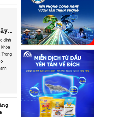
gây
c dinh
a khóa
. Trong
ảo
lành
0
năng
e