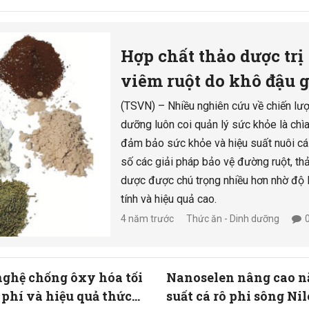
Hợp chất thảo dược trị
viêm ruột do khô đậu 
ra trên cá hồi
(TSVN) – Nhiều nghiên cứu về chiến lượ
dưỡng luôn coi quản lý sức khỏe là chì
đảm bảo sức khỏe và hiệu suất nuôi cá
số các giải pháp bảo vệ đường ruột, th
dược được chú trọng nhiều hơn nhờ độ 
tính và hiệu quả cao.
4 năm trước
Thức ăn - Dinh dưỡng
ghệ chống ôxy hóa tối
Nanoselen nâng cao 
ệu quả thức
suất cá rô phi sông Nil