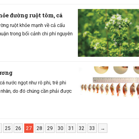
hỏe đường ruột tôm, cá
ường ruột khỏe mạnh về cả cấu
 nhuận trong bối cảnh chi phí nguyên
 ương
cá nước ngọt như rô phi, trê phi
ố nhân, do đó chúng cần phải được
25
26
27
28
29
30
31
32
33
→