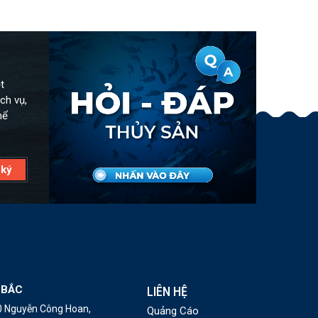
t
ch vụ,
hể
 BẮC
LIÊN HỆ
10 Nguyễn Công Hoan,
Quảng Cáo