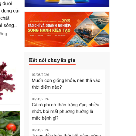
g dưới
c dụng cải
 chất
hi sông
ưỡng
Kết nối chuyên gia
07/08/2026
Muốn con giống khỏe, nên thả vào
thời điểm nào?
06/08/2026
Cá rô phi có thân trắng đục, nhiều
nhớt, bơi mất phương hướng là
mắc bệnh gì?
06/08/2026
Trong điều kiện thời tiết nắng nóng