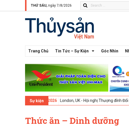
THỨ SÁU,
ngày 7/8/2026
Trang Chủ
Tin Tức – Sự Kiện
Góc Nhìn
N
thứ 13 -
09-02-2026
London, UK - Hội nghị Thượng đỉnh Đổi mới Sáng 
Sự kiện
Thức ăn – Dinh dưỡng