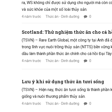
ra, WS không chỉ được sử dụng cho người mà còn có
và sức khỏe của một số loài thủy sản.
4 năm trước
Thức ăn - Dinh dưỡng
0
Scotland: Thử nghiệm thức ăn cho cá hồ
(TSVN) – Rare Earth Global, một công ty tại Anh đã
trong lĩnh vực nuôi trồng thủy sản (NTTS) bền vững 
dầu làm thành phần thức ăn chính cho cá hồi Đại Tâ
4 năm trước
Thức ăn - Dinh dưỡng
0
Lưu ý khi sử dụng thức ăn tươi sống
(TSVN) – Hiện nay, thức ăn tươi sống là thành phần k
giống và nuôi thương phẩm thủy sản.
4 năm trước
Thức ăn - Dinh dưỡng
0