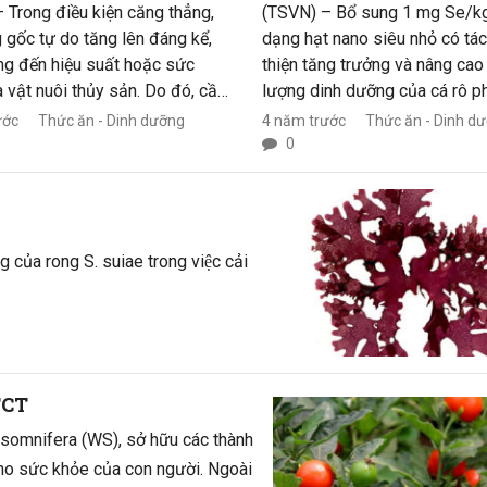
 Trong điều kiện căng thẳng,
(TSVN) – Bổ sung 1 mg Se/k
 gốc tự do tăng lên đáng kể,
dạng hạt nano siêu nhỏ có tá
g đến hiệu suất hoặc sức
thiện tăng trưởng và nâng cao
 vật nuôi thủy sản. Do đó, cần
lượng dinh dưỡng của cá rô p
ợc kháng ôxy hóa tự nhiên và
Nile.
ước
Thức ăn - Dinh dưỡng
4 năm trước
Thức ăn - Dinh d
cho vật nuôi.
0
của rong S. suiae trong việc cải
a TTCT
somnifera (WS), sở hữu các thành
o sức khỏe của con người. Ngoài