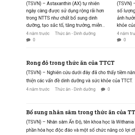
ăn
(TSVN) – Astaxanthin (AX) tự nhiên
(TSVN) –
ngày càng được sử dụng rộng rãi hơn
số lượng
trong NTTS như chất bổ sung dinh
ảnh hưởn
dưỡng, tạo sắc tố, tăng trưởng, miễn
khỏe của
dịch và cải thiện chất lượng thịt. Tuy
chiến lư
4 năm trước
Thức ăn - Dinh dưỡng
4 năm tr
nhiên, không phải người nuôi nào cũng
an toàn 
0
0
có thể xác định liều lượng bổ sung tối
ưu.
Rong đỏ trong thức ăn của TTCT
(TSVN) – Nghiên cứu dưới đây đã cho thấy tiềm năng 
thiện các vấn đề dinh dưỡng và sức khỏe của TTCT.
4 năm trước
Thức ăn - Dinh dưỡng
0
Bổ sung nhân sâm trong thức ăn củ
(TSVN) – Nhân sâm Ấn Độ, tên khoa học là Withania 
phần hóa học độc đáo và một số chức năng có lợi ch