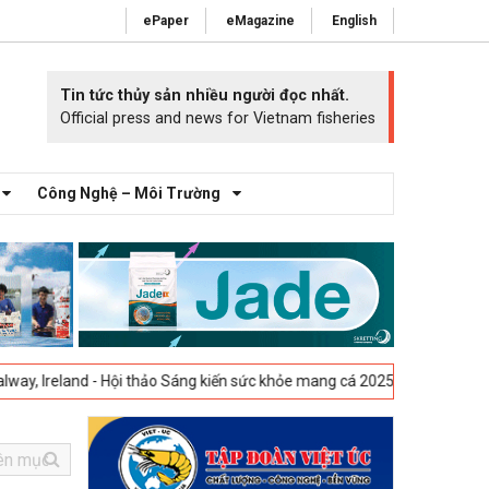
ePaper
eMagazine
English
Tin tức thủy sản nhiều người đọc nhất.
Official press and news for Vietnam fisheries
Công Nghệ – Môi Trường
nd - Hội thảo Sáng kiến sức khỏe mang cá 2025 -
23-04-2025
Vigo, Tây