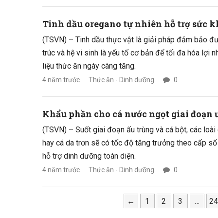
Tinh dầu oregano tự nhiên hỗ trợ sức k
(TSVN) – Tinh dầu thực vật là giải pháp đảm bảo đ
trúc và hệ vi sinh là yếu tố cơ bản để tối đa hóa lợi
liệu thức ăn ngày càng tăng.
4 năm trước
Thức ăn - Dinh dưỡng
0
Khẩu phần cho cá nước ngọt giai đoạn
(TSVN) – Suốt giai đoạn ấu trùng và cá bột, các loài 
hay cá da trơn sẽ có tốc độ tăng trưởng theo cấp s
hỗ trợ dinh dưỡng toàn diện.
4 năm trước
Thức ăn - Dinh dưỡng
0
←
1
2
3
…
24