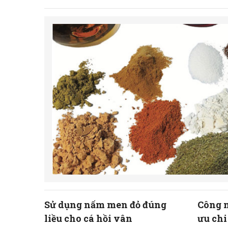
Sử dụng nấm men đỏ đúng
Công n
liều cho cá hồi vân
ưu chi phí và hi