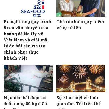
Bí mật trong quy trình
Thả rùa biển quý hiếm
5 sao vận chuyển cua
về tự nhiên
hoàng đế Na Uy về
Việt Nam và giải mã
lý do hải sản Na Uy
chinh phục thực
khách Việt
Ngư dân bắt được cá
Sự khác biệt về thời
đuối nặng 80 kg ở Cù
gian đón Tết trên thế