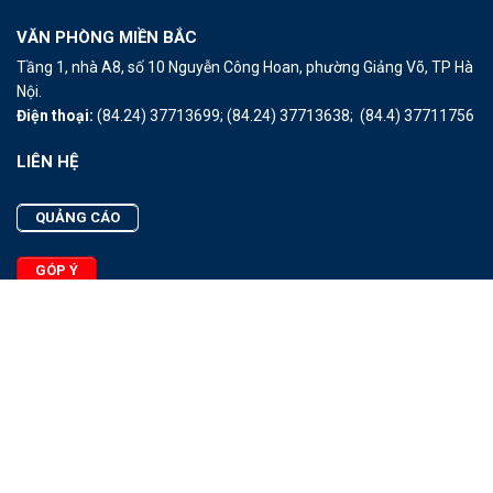
VĂN PHÒNG MIỀN BẮC
Tầng 1, nhà A8, số 10 Nguyễn Công Hoan, phường Giảng Võ, TP Hà
Nội.
Điện thoại:
(84.24) 37713699;
(84.24) 37713638;
(84.4) 37711756
LIÊN HỆ
QUẢNG CÁO
GÓP Ý
LIÊN HỆ
Quảng Cáo
Góp Ý
Facebook