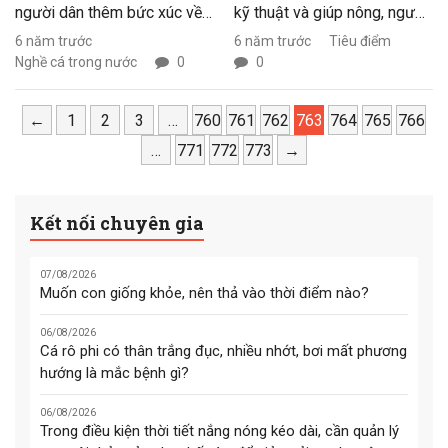
người dân thêm bức xúc về
kỹ thuật và giúp nông, ngư
nguồn nước bị ô nhiễm.
dân nâng cao hiệu quả sản
6 năm trước
6 năm trước
Tiêu điểm
Nghề cá trong nước
0
0
xuất, đảm bảo an toàn vệ
sinh thực phẩm, bảo vệ môi
←
1
2
3
…
760
761
trường vì sự phát triển ổn
762
763
764
765
766
định bền vững. Tạp chí Thủy
…
771
772
773
→
sản Việt Nam mở chuyên
mục Tư vấn kỹ thuật, chuyên
Kết nối chuyên gia
mục sẽ là cầu nối giữa nông,
ngư dân và các nhà khoa
07/08/2026
học, để bà con có thêm kiến
Muốn con giống khỏe, nên thả vào thời điểm nào?
thức trong quá trình canh tác.
06/08/2026
Chuyên mục được thực hiện
Cá rô phi có thân trắng đục, nhiều nhớt, bơi mất phương
với sự phối hợp của Chương
hướng là mắc bệnh gì?
trình “Đồng hành cùng nhà
06/08/2026
nông” của Trung tâm Kh
Trong điều kiện thời tiết nắng nóng kéo dài, cần quản lý