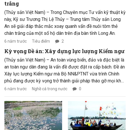
trắng
mỗi ngày.
(Thủy sản Việt Nam) – Trong Chuyên mục Tư vấn kỹ thuật kỳ
này, Kỹ sư Trương Thị Lệ Thủy – Trung tâm Thủy sản Long
An sẽ giải đáp thắc mắc xoay quanh vấn đề nuôi tôm thẻ
chân trắng của một số hộ dân trên địa bàn tỉnh Long An.
6 năm trước
Tiêu điểm
2
Kỳ vọng Đề án: Xây dựng lực lượng Kiểm ngư
(Thủy sản Việt Nam) – An toàn vùng biển, đảo và đặc biệt là
an toàn ngư dân đang là vấn đề được đặt ra cấp bách. Đề án
Xây lực lượng Kiểm ngư mà Bộ NN&PTNT vừa trình Chính
phủ đang được kỳ vọng trở thành giải pháp tháo gỡ mọi khó
khăn cho ngành khai thác hải sản xa bờ của ngành thủy sản
6 năm trước
Nghề cá trong nước
0
Việt Nam, đồng thời góp phần bảo vệ chủ quyền vùng biển,
đảo của Tổ quốc.