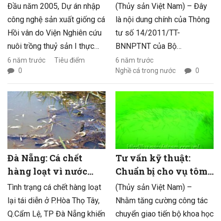
Lào Cai
sở sản xuất kinh
Đầu năm 2005, Dự án nhập
(Thủy sản Việt Nam) – Đây
doanh vật tư nông
công nghệ sản xuất giống cá
là nội dung chính của Thông
nghiệp và sản phẩm
Hồi vân do Viện Nghiên cứu
tư số 14/2011/TT-
nông lâm thủy sản
nuôi trồng thuỷ sản I thực
BNNPTNT của Bộ
hiện thành công. Tỷ lệ ấp nở
NN&PTNT do Bộ trưởng Cao
6 năm trước
Tiêu điểm
6 năm trước
0
Nghề cá trong nước
0
đạt trên 96% đối với cá bột
Đức Phát ký ban hành ngày
và trên 90% đối với cá
29/3/2011.
hương. Địa điểm nuôi cá Hồi
lần đầu tiên tại Sa Pa, nằm
dưới chân dãy Hoàng Liên
Sơn có độ cao so với mực
nước biển hơn 1.700 m. Khu
Đà Nẵng: Cá chết
Tư vấn kỹ thuật:
vực này có khí hậu ôn đới,
hàng loạt vì nước
Chuẩn bị cho vụ tôm
nhiệt độ nước thường 5 độ C
thải công nghiệp
mới
Tình trạng cá chết hàng loạt
(Thủy sản Việt Nam) –
– 10 độ C vào mùa đông.
lại tái diễn ở P.Hòa Thọ Tây,
Nhằm tăng cường công tác
Q.Cẩm Lệ, TP Đà Nẵng khiến
chuyển giao tiến bộ khoa học