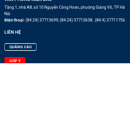
Tầng 1, nhà A8, số 10 Nguyễn Công Hoan, phường Giảng Võ, TP Hà
Nội.
Điện thoại:
(84.24) 37713699;
(84.24) 37713638;
(84.4) 37711756
LIÊN HỆ
QUẢNG CÁO
GÓP Ý
LIÊN HỆ
Quảng Cáo
Góp Ý
Facebook
2025 - © Bản quyền thuộc Tạp chí Thủy sản Việt Nam