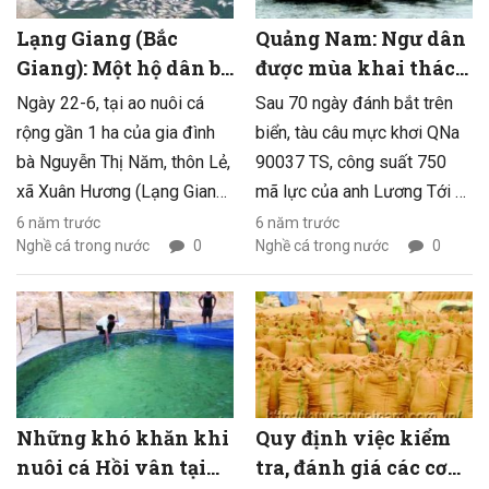
Lạng Giang (Bắc
Quảng Nam: Ngư dân
Giang): Một hộ dân bị
được mùa khai thác
chết hơn 1 tấn cá
mực
Ngày 22-6, tại ao nuôi cá
Sau 70 ngày đánh bắt trên
rộng gần 1 ha của gia đình
biển, tàu câu mực khơi QNa
bà Nguyễn Thị Năm, thôn Lẻ,
90037 TS, công suất 750
xã Xuân Hương (Lạng Giang
mã lực của anh Lương Tới ở
– Bắc Giang) có hơn 1 tấn cá
thôn Đông Mỹ, xã Tam Giang,
6 năm trước
6 năm trước
Nghề cá trong nước
0
Nghề cá trong nước
0
bị chết, ước thiệt hại khoảng
huyện Núi Thành, tỉnh Quảng
50 triệu đồng.
Nam (trên tàu có 37 thuyền
viên) vừa vào bờ cùng 42
tấn mực khô đánh bắt được.
Những khó khăn khi
Quy định việc kiểm
nuôi cá Hồi vân tại
tra, đánh giá các cơ