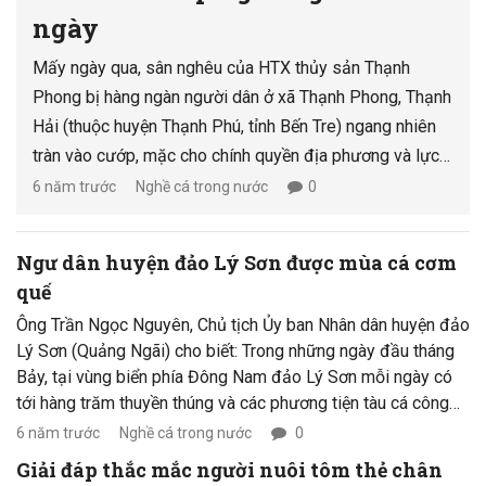
ngày
Mấy ngày qua, sân nghêu của HTX thủy sản Thạnh
Phong bị hàng ngàn người dân ở xã Thạnh Phong, Thạnh
Hải (thuộc huyện Thạnh Phú, tỉnh Bến Tre) ngang nhiên
tràn vào cướp, mặc cho chính quyền địa phương và lực
lượng công an huyện, bộ đội biên phòng ngăn cản.
6 năm trước
Nghề cá trong nước
0
Ngư dân huyện đảo Lý Sơn được mùa cá cơm
quế
Ông Trần Ngọc Nguyên, Chủ tịch Ủy ban Nhân dân huyện đảo
Lý Sơn (Quảng Ngãi) cho biết: Trong những ngày đầu tháng
Bảy, tại vùng biển phía Đông Nam đảo Lý Sơn mỗi ngày có
tới hàng trăm thuyền thúng và các phương tiện tàu cá công
suất nhỏ của bà con ngư dân 3 xã An Vĩnh, An Hải, An Bình
6 năm trước
Nghề cá trong nước
0
(huyện đảo Lý Sơn) đang tập trung khai thác cá cơm quế với
Giải đáp thắc mắc người nuôi tôm thẻ chân
sản lượng khai thác đạt từ 30 tấn đến 40 tấn cá cơm tươi