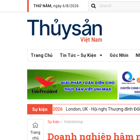
THỨ NĂM,
ngày 6/8/2026
Trang Chủ
Tin Tức – Sự Kiện
Góc Nhìn
N
3 -
09-02-2026
London, UK - Hội nghị Thượng đỉnh Đổi mới Sáng tạo 
Sự kiện
Sự kiện
Vietshrimp
Trang
Doanh nghiệp hâm n
chủ