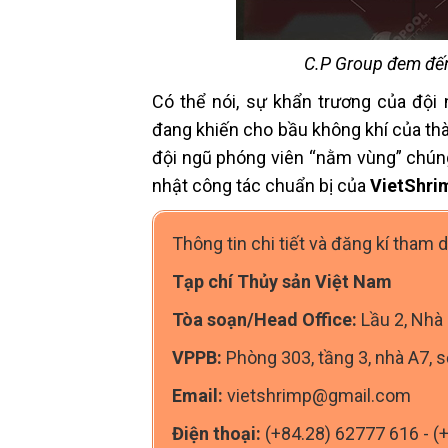
C.P Group đem đến
Có thể nói, sự khẩn trương của đội 
đang khiến cho bầu không khí của th
đội ngũ phóng viên “nằm vùng” chúng 
nhật công tác chuẩn bị của
VietShri
Thông tin chi tiết và đăng kí tham 
Tạp chí Thủy sản Việt Nam
Tòa soạn/Head Office:
Lầu 2, Nhà 
VPPB:
Phòng 303, tầng 3, nhà A7, 
Email:
vietshrimp@gmail.com
Điện thoại:
(+84.28) 62777 616 - (