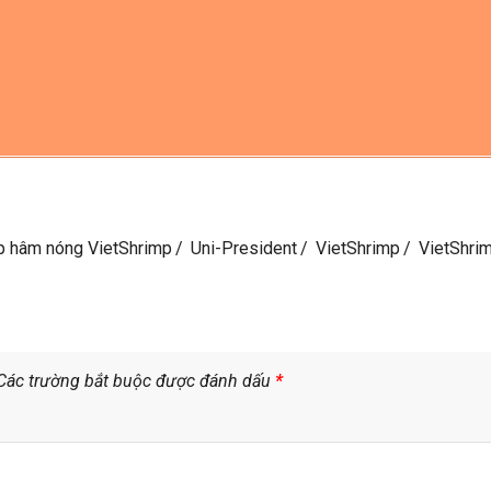
p hâm nóng VietShrimp
Uni-President
VietShrimp
VietShri
Các trường bắt buộc được đánh dấu
*