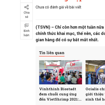
Chưa có đánh giá về bài viết
Chia
sẻ
(TSVN) – Chỉ còn hơn một tuần nữa 
Bình
chính thức khai mạc, thế nên, các d
luận
gian hàng để có sự bắt mắt nhất.
Tin liên quan
Vinhthinh Biostadt
Ocialis c
đem chuỗi cung ứng
giới thiệu
đến VietShrimp 2021:
sinh thế h
Hướng đến phát triển
Vanalis Pr