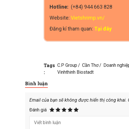
Hotline:
(+84) 944 663 828
Website:
Vietshrimp.vn/
Đăng kí tham quan:
Tại đây
Tags
C.P Group
Cần Thơ
Doanh nghiệ
:
Vinhthinh Biostadt
Bình luận
Email của bạn sẽ không được hiển thị công khai.
Đánh giá