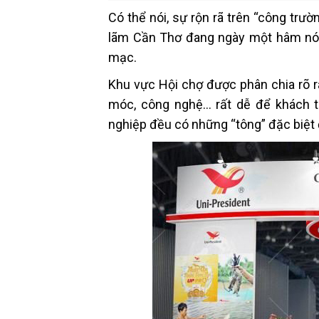
bền vững
VietShrim
Có thể nói, sự rộn rã trên “công trư
lãm Cần Thơ đang ngày một hâm nóng
mạc.
Khu vực Hội chợ được phân chia rõ rà
móc, công nghệ… rất dễ để khách 
nghiệp đều có những “tông” đặc biệt 