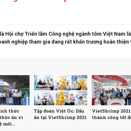
là Hội chợ Triển lãm Công nghệ ngành tôm Việt Nam lầ
oanh nghiệp tham gia đang rất khẩn trương hoàn thiện 
hính thức
Tập đoàn Việt Úc: Dấu
VietShrimp 2021
 thức ăn vi
ấn tại VietShrimp 2021
thành công tốt đ
ệ mới
o tại