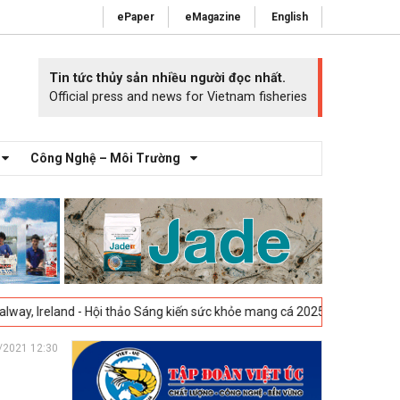
ePaper
eMagazine
English
Tin tức thủy sản nhiều người đọc nhất.
Official press and news for Vietnam fisheries
Công Nghệ – Môi Trường
Hội thảo Sáng kiến sức khỏe mang cá 2025 -
23-04-2025
Vigo, Tây Ban 
/2021 12:30