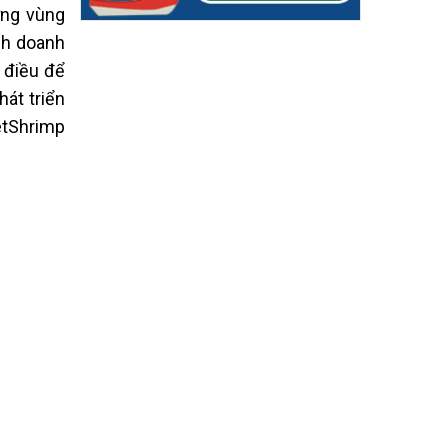
ững vùng
inh doanh
u điều để
hát triển
etShrimp