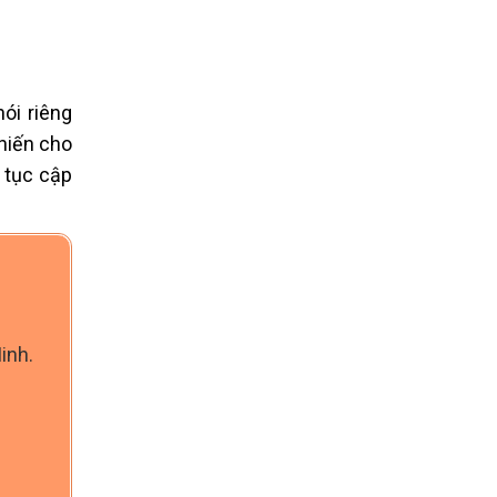
ói riêng
hiến cho
n tục cập
inh.