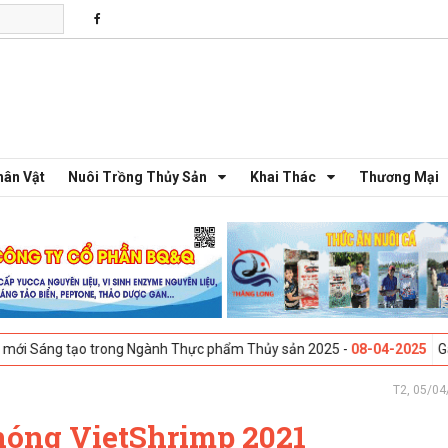
hân Vật
Nuôi Trồng Thủy Sản
Khai Thác
Thương Mại
trong Ngành Thực phẩm Thủy sản 2025 -
08-04-2025
Galway, Ireland - 
T2, 05/04
óng VietShrimp 2021