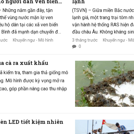
o người dân ven biển
lạnh
Bình
– Những năm gần đây, tận
(TSVN) – Giữa miền Bắc nướ
 thế vùng nước mặn lợ ven
lạnh giá, một trang trại tôm nh
iều hộ dân tại các xã ven biển
vận hành hệ thống RAS hiện đ
h Bình đã mạnh dạn chuyển đổi
đầu châu Âu. Không kháng sin
tôm và các đối tượng thủy sản
thải gần bằng 0 và tự động hó
rước
Khuyến ngư - Mô hình
3 tháng trước
Khuyến ngư - Mô
hống sang nuôi ốc hương
HanseGarnelen đang định vị 
0
phẩm theo hướng thâm canh,
như lựa chọn nội địa đủ sức c
 kỹ thuật mới. Mô hình này
với hàng nhập khẩu.
a cà ra xuất khẩu
 cho thấy hiệu quả kinh tế tích
ã kiểm tra, tham gia thả giống mô
ra dư địa phát triển mới cho
ong. Mô hình được kỳ vọng mở ra
biển địa phương.
ế cao, góp phần nâng cao thu nhập
đèn LED tiết kiệm nhiên