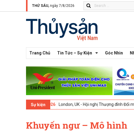
THỨ SÁU,
ngày 7/8/2026
Trang Chủ
Tin Tức – Sự Kiện
Góc Nhìn
N
 13 -
09-02-2026
London, UK - Hội nghị Thượng đỉnh Đổi mới Sáng tạo
Sự kiện
Khuyến ngư – Mô hình