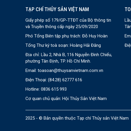
TẠP CHÍ THỦY SẢN VIỆT NAM
TO
Giấy phép số 179/GP-TTĐT của Bộ thông tin
Lầu
và Truyền thông cấp ngày 25/09/2020
Tân
Phó Tổng Biên tập phụ trách: Đỗ Huy Hoàn
Ema
Tổng Thư ký toà soạn: Hoàng Hải Đăng
Điệ
Địa chỉ: Lầu 2, Nhà B, 116 Nguyễn Đình Chiểu,
phường Tân Định, TP. Hồ Chí Minh.
Email:
toasoan@thuysanvietnam.com.vn
Điện Thoại:
(84.28) 62777 616
Hotline: 0836 615 993
Cơ quan chủ quản: Hội Thủy Sản Việt Nam
2025 - © Bản quyền thuộc Tạp chí Thủy sản Việt Nam