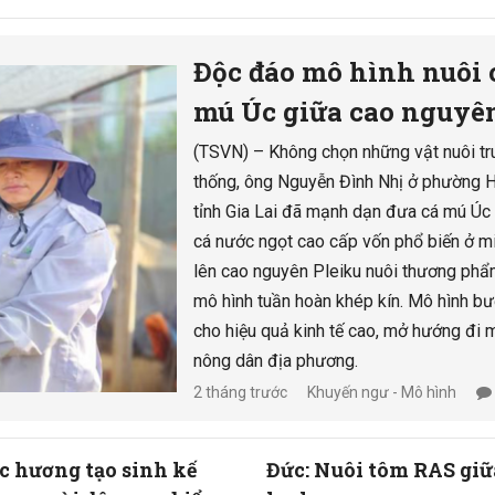
Độc đáo mô hình nuôi 
mú Úc giữa cao nguyê
Gia Lai
(TSVN) – Không chọn những vật nuôi tr
thống, ông Nguyễn Đình Nhị ở phường H
tỉnh Gia Lai đã mạnh dạn đưa cá mú Úc 
cá nước ngọt cao cấp vốn phổ biến ở m
lên cao nguyên Pleiku nuôi thương phẩ
mô hình tuần hoàn khép kín. Mô hình b
cho hiệu quả kinh tế cao, mở hướng đi 
nông dân địa phương.
2 tháng trước
Khuyến ngư - Mô hình
c hương tạo sinh kế
Đức: Nuôi tôm RAS giữ