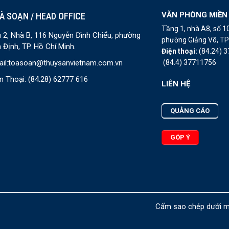
VĂN PHÒNG MIỀN
À SOẠN / HEAD OFFICE
Tầng 1, nhà A8, số 
 2, Nhà B, 116 Nguyễn Đình Chiểu, phường
phường Giảng Võ, TP 
 Định, TP. Hồ Chí Minh.
Điện thoại:
(84.24) 
(84.4) 37711756
il:
toasoan@thuysanvietnam.com.vn
n Thoại:
(84.28) 62777 616
LIÊN HỆ
QUẢNG CÁO
GÓP Ý
Cấm sao chép dưới mọ