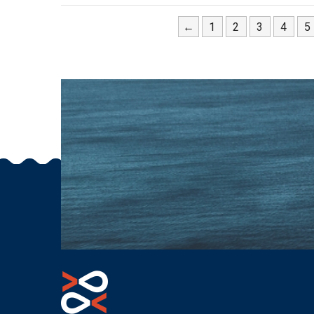
←
1
2
3
4
5