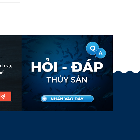
t
ch vụ,
hể