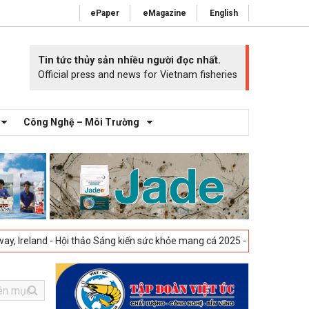
ePaper
eMagazine
English
Tin tức thủy sản nhiều người đọc nhất.
Official press and news for Vietnam fisheries
Công Nghệ – Môi Trường
- Hội thảo Sáng kiến sức khỏe mang cá 2025 -
23-04-2025
Vigo, Tây Ba