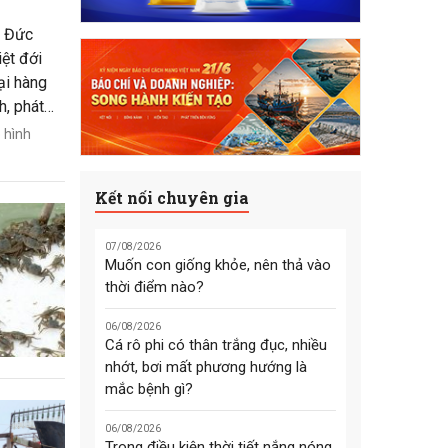
c Đức
iệt đới
ại hàng
h, phát
a cao,
 hình
tôm Đức
ạnh tranh
Kết nối chuyên gia
07/08/2026
Muốn con giống khỏe, nên thả vào
thời điểm nào?
06/08/2026
Cá rô phi có thân trắng đục, nhiều
nhớt, bơi mất phương hướng là
mắc bệnh gì?
06/08/2026
Trong điều kiện thời tiết nắng nóng