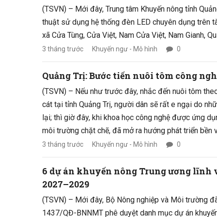
(TSVN) – Mới đây, Trung tâm Khuyến nông tỉnh Quảng
thuật sử dụng hệ thống đèn LED chuyên dụng trên tà
xã Cửa Tùng, Cửa Việt, Nam Cửa Việt, Nam Gianh, Q
3 tháng trước
Khuyến ngư - Mô hình
0
Quảng Trị: Bước tiến nuôi tôm công ngh
(TSVN) – Nếu như trước đây, nhắc đến nuôi tôm theo
cát tại tỉnh Quảng Trị, người dân sẽ rất e ngại do n
lại; thì giờ đây, khi khoa học công nghệ được ứng dụn
môi trường chặt chẽ, đã mở ra hướng phát triển bền 
phương.
3 tháng trước
Khuyến ngư - Mô hình
0
6 dự án khuyến nông Trung ương lĩnh v
2027–2029
(TSVN) – Mới đây, Bộ Nông nghiệp và Môi trường đã
1437/QĐ-BNNMT phê duyệt danh mục dự án khuyến 