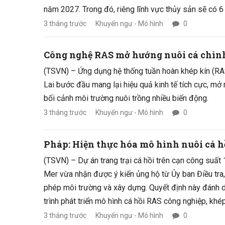
năm 2027. Trong đó, riêng lĩnh vực thủy sản sẽ có 6 
3 tháng trước
Khuyến ngư - Mô hình
0
Công nghệ RAS mở hướng nuôi cá chình 
(TSVN) – Ứng dụng hệ thống tuần hoàn khép kín (RAS
Lai bước đầu mang lại hiệu quả kinh tế tích cực, mở 
bối cảnh môi trường nuôi trồng nhiều biến động.
3 tháng trước
Khuyến ngư - Mô hình
0
Pháp: Hiện thực hóa mô hình nuôi cá hồ
(TSVN) – Dự án trang trại cá hồi trên cạn công suất
Mer vừa nhận được ý kiến ủng hộ từ Ủy ban Điều tra
phép môi trường và xây dựng. Quyết định này đánh d
trình phát triển mô hình cá hồi RAS công nghiệp, khé
Pháp.
3 tháng trước
Khuyến ngư - Mô hình
0