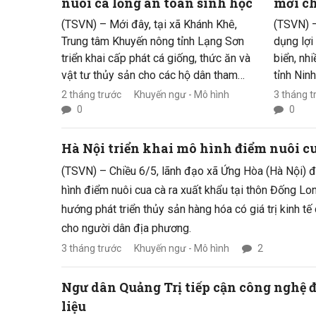
nuôi cá lồng an toàn sinh học
mới ch
Ninh 
(TSVN) – Mới đây, tại xã Khánh Khê,
(TSVN) 
Trung tâm Khuyến nông tỉnh Lạng Sơn
dụng lợi
triển khai cấp phát cá giống, thức ăn và
biển, nh
vật tư thủy sản cho các hộ dân tham
tỉnh Nin
gia mô hình phát triển nuôi cá lồng an
từ nuôi 
2 tháng trước
Khuyến ngư - Mô hình
3 tháng t
toàn sinh học, góp phần khai thác hiệu
truyền t
0
0
quả tiềm năng mặt nước lòng hồ thủy
thương 
điện và nâng cao thu nhập cho người
ứng dụng
Hà Nội triển khai mô hình điểm nuôi cu
dân địa phương.
bước đầu
(TSVN) – Chiều 6/5, lãnh đạo xã Ứng Hòa (Hà Nội) đ
cực, mở 
hình điểm nuôi cua cà ra xuất khẩu tại thôn Đống L
kinh tế 
hướng phát triển thủy sản hàng hóa có giá trị kinh t
cho người dân địa phương.
3 tháng trước
Khuyến ngư - Mô hình
2
Ngư dân Quảng Trị tiếp cận công nghệ 
liệu