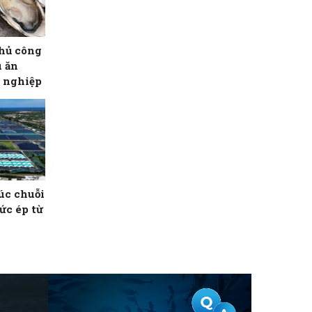
hủ công
u ăn
 nghiệp
rúc chuỗi
sức ép từ