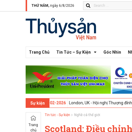
THỨ NĂM,
ngày 6/8/2026
Trang Chủ
Tin Tức – Sự Kiện
Góc Nhìn
N
 thứ 13 -
09-02-2026
London, UK - Hội nghị Thượng đỉnh Đổi mới Sáng
Sự kiện
Tin tức - Sự kiện
Nghề cá thế giới
Trang
Scotland: Điều chỉn
chủ