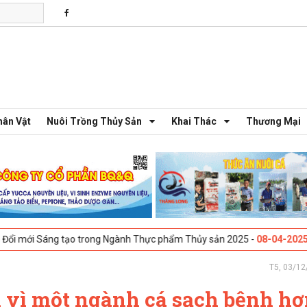
hân Vật
Nuôi Trồng Thủy Sản
Khai Thác
Thương Mại
 tạo trong Ngành Thực phẩm Thủy sản 2025 -
08-04-2025
Galway, Irela
T5, 03/12
h vì một ngành cá sạch bệnh h