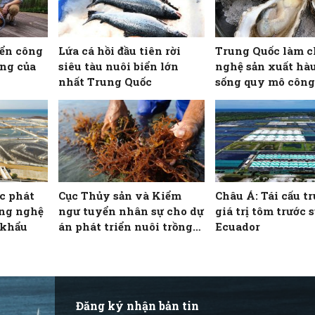
iển công
Lứa cá hồi đầu tiên rời
Trung Quốc làm c
ống của
siêu tàu nuôi biển lớn
nghệ sản xuất hà
nhất Trung Quốc
sống quy mô công
ốc phát
Cục Thủy sản và Kiểm
Châu Á: Tái cấu t
ông nghệ
ngư tuyển nhân sự cho dự
giá trị tôm trước 
 khẩu
án phát triển nuôi trồng
Ecuador
rong biển bền vững
Đăng ký nhận bản tin