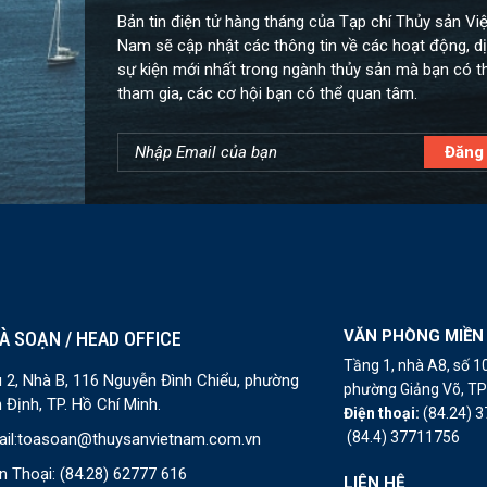
Bản tin điện tử hàng tháng của Tạp chí Thủy sản Việ
Nam sẽ cập nhật các thông tin về các hoạt động, dị
sự kiện mới nhất trong ngành thủy sản mà bạn có t
tham gia, các cơ hội bạn có thể quan tâm.
VĂN PHÒNG MIỀN
À SOẠN / HEAD OFFICE
Tầng 1, nhà A8, số 
 2, Nhà B, 116 Nguyễn Đình Chiểu, phường
phường Giảng Võ, TP 
 Định, TP. Hồ Chí Minh.
Điện thoại:
(84.24) 
(84.4) 37711756
il:
toasoan@thuysanvietnam.com.vn
n Thoại:
(84.28) 62777 616
LIÊN HỆ