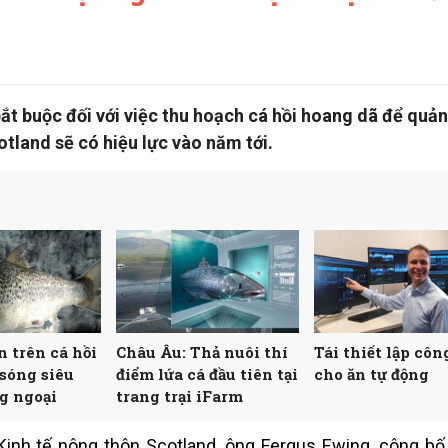
t buộc đối với việc thu hoạch cá hồi hoang dã để quản 
otland sẽ có hiệu lực vào năm tới.
n trên cá hồi
Châu Âu: Thả nuôi thí
Tái thiết lập cô
 sóng siêu
điểm lứa cá đầu tiên tại
cho ăn tự động
g ngoại
trang trại iFarm
inh tế nông thôn Scotland, ông Fergus Ewing, công bố