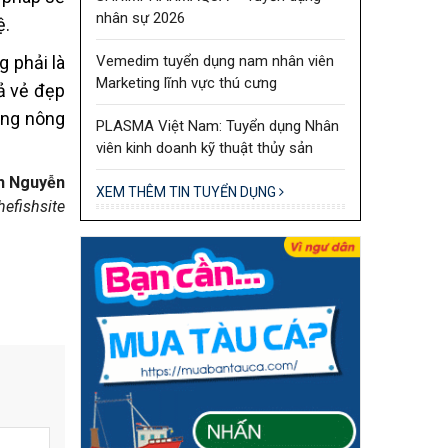
nhân sự 2026
ệ.
Vemedim tuyển dụng nam nhân viên
g phải là
Marketing lĩnh vực thú cưng
ả vẻ đẹp
ồng nông
PLASMA Việt Nam: Tuyển dụng Nhân
viên kinh doanh kỹ thuật thủy sản
h Nguyễn
XEM THÊM TIN TUYỂN DỤNG
efishsite