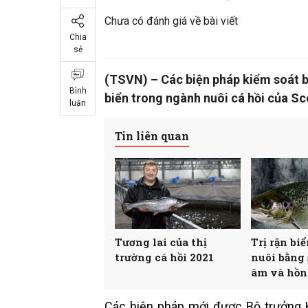
Chưa có đánh giá về bài viết
Chia
sẻ
(TSVN) – Các biện pháp kiểm soát bắ
Bình
biển trong ngành nuôi cá hồi của Sc
luận
Tin liên quan
Tương lai của thị
Trị rận biể
trường cá hồi 2021
nuôi bằng
âm và hồn
Các biện pháp mới được Bộ trưởng K