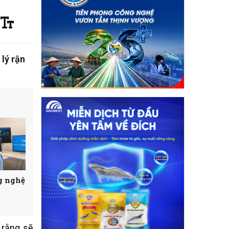
lý rận
ng nghệ
 rằng sẽ