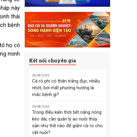
pháp này
sinh thái
ạch bệnh
tỏ họ có
ứng minh
Kết nối chuyên gia
06/08/2026
Cá rô phi có thân trắng đục, nhiều
nhớt, bơi mất phương hướng là
mắc bệnh gì?
06/08/2026
Trong điều kiện thời tiết nắng nóng
kéo dài, cần quản lý ao nuôi thủy
sản như thế nào để giảm rủi ro cho
vật nuôi?