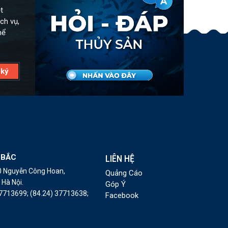
t
ch vụ,
hể
 BẮC
LIÊN HỆ
10 Nguyễn Công Hoan,
Quảng Cáo
Hà Nội.
Góp Ý
37713699;
(84.24) 37713638;
Facebook