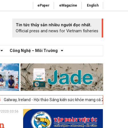
ePaper
eMagazine
English
Tin tức thủy sản nhiều người đọc nhất.
Official press and news for Vietnam fisheries
Công Nghệ – Môi Trường
nd - Hội thảo Sáng kiến sức khỏe mang cá 2025 -
23-04-2025
Vigo, Tây
/2020 03:56
ơn