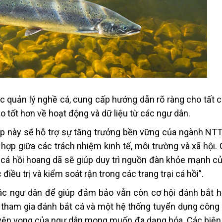
việc quản lý nghề cá, cung cấp hướng dẫn rõ ràng cho tất
 tốt hơn về hoạt động và dữ liệu từ các ngư dân.
p này sẽ hỗ trợ sự tăng trưởng bền vững của ngành NTT
ù hợp giữa các trách nhiệm kinh tế, môi trường và xã hội.
 cá hồi hoang dã sẽ giúp duy trì nguồn đàn khỏe mạnh củ
 điều trị và kiểm soát rận trong các trang trại cá hồi”.
ác ngư dân để giúp đảm bảo vẫn còn cơ hội đánh bắt hợ
 tham gia đánh bắt cá và một hệ thống tuyển dụng công
uyện vọng của ngư dân mong muốn đa dạng hóa. Các biện