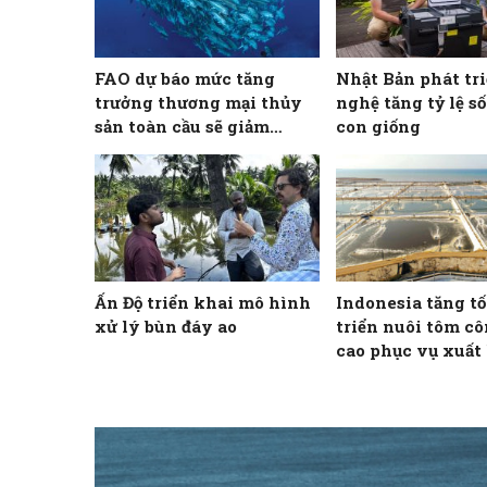
FAO dự báo mức tăng
Nhật Bản phát tr
trưởng thương mại thủy
nghệ tăng tỷ lệ s
sản toàn cầu sẽ giảm
con giống
trong thập kỷ tới
Ấn Độ triển khai mô hình
Indonesia tăng t
xử lý bùn đáy ao
triển nuôi tôm c
cao phục vụ xuất