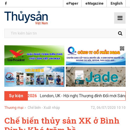
ePaper
eMagazine
English
09-02-2026
London, UK - Hội nghị Thượng đỉnh Đổi mới Sáng tạo tro
Sự kiện
Thương mại
Chế biến - Xuất nhập
T2, 06/07/2020 10:10
Chế biến thủy sản XK ở Bình