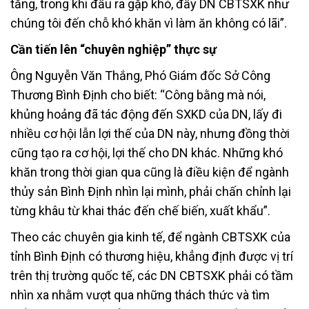
tăng, trong khi đầu ra gặp khó, đẩy DN CBTSXK như
chúng tôi đến chỗ khó khăn vì làm ăn không có lãi”.
Cần tiến lên “chuyên nghiệp” thực sự
Ông Nguyễn Văn Thắng, Phó Giám đốc Sở Công
Thương Bình Định cho biết: “Công bằng mà nói,
khủng hoảng đã tác động đến SXKD của DN, lấy đi
nhiều cơ hội lẫn lợi thế của DN này, nhưng đồng thời
cũng tạo ra cơ hội, lợi thế cho DN khác. Những khó
khăn trong thời gian qua cũng là điều kiện để ngành
thủy sản Bình Định nhìn lại mình, phải chấn chỉnh lại
từng khâu từ khai thác đến chế biến, xuất khẩu”.
Theo các chuyên gia kinh tế, để ngành CBTSXK của
tỉnh Bình Định có thương hiệu, khẳng định được vị trí
trên thị trường quốc tế, các DN CBTSXK phải có tầm
nhìn xa nhằm vượt qua những thách thức và tìm