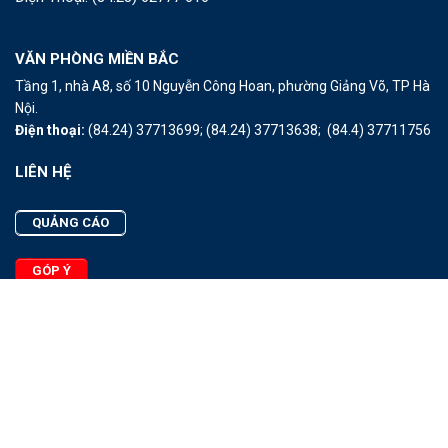
VĂN PHÒNG MIỀN BẮC
Tầng 1, nhà A8, số 10 Nguyễn Công Hoan, phường Giảng Võ, TP Hà
Nội.
Điện thoại:
(84.24) 37713699;
(84.24) 37713638;
(84.4) 37711756
LIÊN HỆ
QUẢNG CÁO
GÓP Ý
LIÊN HỆ
Quảng Cáo
Góp Ý
Facebook