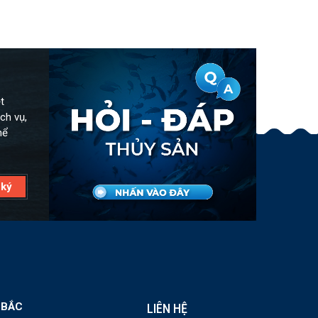
t
ch vụ,
hể
 BẮC
LIÊN HỆ