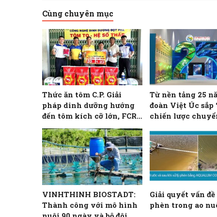
Cùng chuyên mục
Thức ăn tôm C.P. Giải
Từ nền tảng 25 n
pháp dinh dưỡng hướng
đoàn Việt Úc sắp 
đến tôm kích cỡ lớn, FCR
chiến lược chuy
thấp
bằng khoa học c
VINHTHINH BIOSTADT:
Giải quyết vấn đề
Thành công với mô hình
phèn trong ao nu
nuôi 90 ngày và bộ đôi