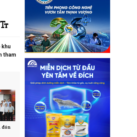
 khu
ản tham
u đón