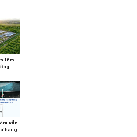
ên tôm
ưởng
 tôm vẫn
 tư hàng