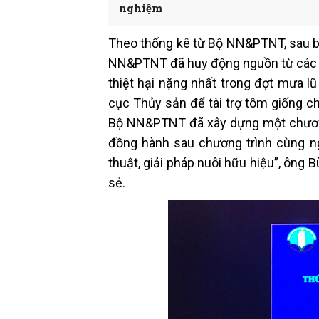
nghiệm
Theo thống kê từ Bộ NN&PTNT, sau bão
NN&PTNT đã huy động nguồn từ các tổ 
thiệt hại nặng nhất trong đợt mưa l
cục Thủy sản để tài trợ tôm giống c
Bộ NN&PTNT đã xây dựng một chương t
đồng hành sau chương trình cùng ng
thuật, giải pháp nuôi hữu hiệu”, ông
sẻ.