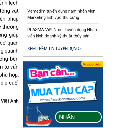
ênh lệch
 động vật
Vemedim tuyển dụng nam nhân viên
Marketing lĩnh vực thú cưng
iện pháp
c thường
PLASMA Việt Nam: Tuyển dụng Nhân
ững giúp
viên kinh doanh kỹ thuật thủy sản
 cơ quan
XEM THÊM TIN TUYỂN DỤNG
ng quanh
ướng bền
n tư vấn
 phù hợp,
 dịp cuối
Việt Anh