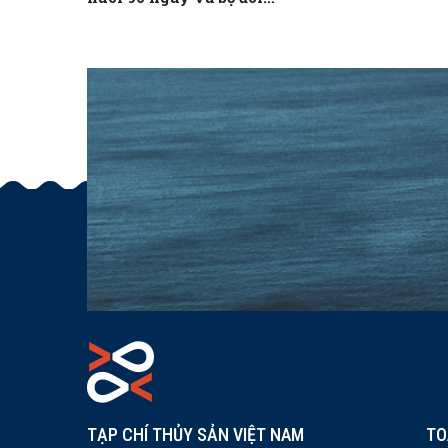
ESOMAX – STOP EHPi
TẠP CHÍ THỦY SẢN VIỆT NAM
TO