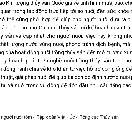
o Khí tượng thủy văn Quốc gia về tình hình mưa, bão, ch
quan trọng tác động trực tiếp tới ao nuôi, đến sức khỏe
có thể cùng phối hợp để giúp cho người nuôi đưa ra b
các cơ quan như Chi cục Thủy sản có kế hoạch quan trắ
y sản và cập nhật cho người nuôi. Việc này không nh
chất lượng nước vùng nuôi, phòng tránh dịch bệnh, mà
ộng của hoạt động nuôi trồng thủy sản đến môi trường xu
quy hoạch phát triển nghề nuôi trồng thủy sản theo h
 đồng hành chia sẻ khó khăn từ việc hỗ trợ con giống đế
ỹ thuật, giải pháp nuôi để giúp bà con có định hướng nuôi
ên tai và nuôi trong vụ đông để đón đầu nhu cầu tăng cao
người nuôi tôm
Tập đoàn Việt - Úc
Tổng cục Thủy sản