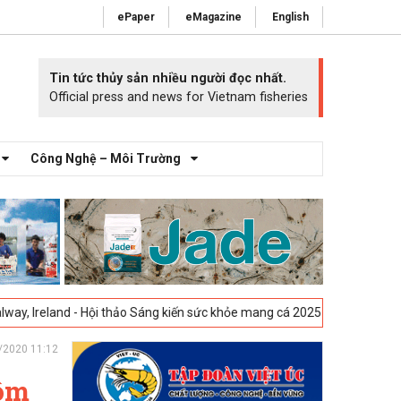
ePaper
eMagazine
English
Tin tức thủy sản nhiều người đọc nhất.
Official press and news for Vietnam fisheries
Công Nghệ – Môi Trường
 Hội thảo Sáng kiến sức khỏe mang cá 2025 -
23-04-2025
Vigo, Tây Ban
/2020 11:12
tôm