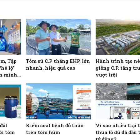
ăm, Tập
Tôm sú C.P thắng EHP, lớn
Hành trình tạo n
“hé lộ”
nhanh, hiệu quả cao
giống C.P. tăng tr
ển mình
vượt trội
ông nghệ
 đất
Kiểm soát bệnh đỏ thân
Vì sao nhiều trại
ôi tôm
trên tôm hùm
thua lỗ dù đã đầu
tỷ đồng?