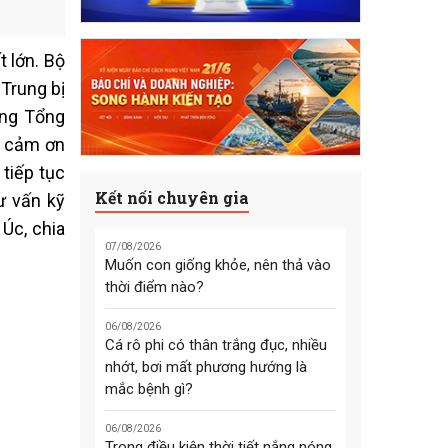
t lớn. Bộ
Trung bị
ùng Tổng
g cảm ơn
tiếp tục
Kết nối chuyên gia
ư vấn kỹ
 Úc, chia
07/08/2026
Muốn con giống khỏe, nên thả vào
thời điểm nào?
06/08/2026
Cá rô phi có thân trắng đục, nhiều
nhớt, bơi mất phương hướng là
mắc bệnh gì?
06/08/2026
Trong điều kiện thời tiết nắng nóng