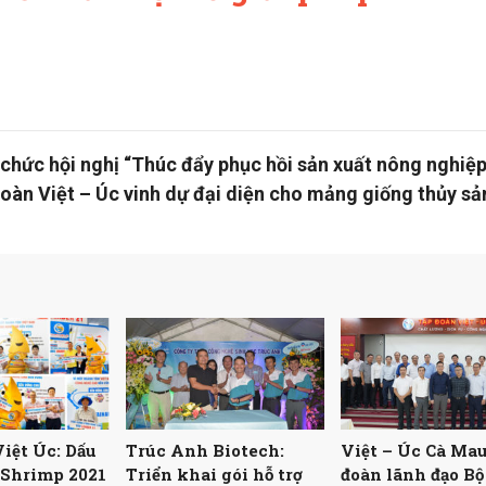
hức hội nghị “Thúc đẩy phục hồi sản xuất nông nghiệp
đoàn Việt – Úc vinh dự đại diện cho mảng giống thủy s
iệt Úc: Dấu
Trúc Anh Biotech:
Việt – Úc Cà Ma
tShrimp 2021
Triển khai gói hỗ trợ
đoàn lãnh đạo Bộ