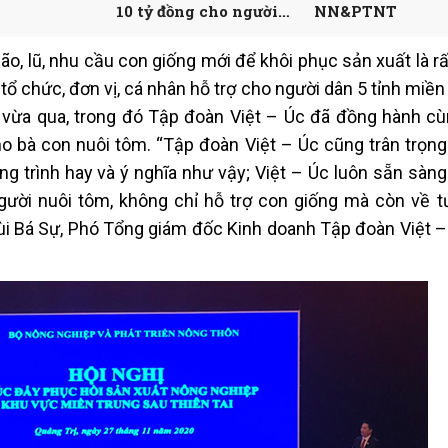
10 tỷ đồng cho người
NN&PTNT
nuôi tôm
, lũ, nhu cầu con giống mới để khôi phục sản xuất là rấ
chức, đơn vị, cá nhân hỗ trợ cho người dân 5 tỉnh miền 
ũ vừa qua, trong đó Tập đoàn Việt – Úc đã đồng hành c
ho bà con nuôi tôm. “Tập đoàn Việt – Úc cũng trân trọn
rình hay và ý nghĩa như vậy; Việt – Úc luôn sẵn sàng 
ười nuôi tôm, không chỉ hỗ trợ con giống mà còn về t
 Bùi Bá Sự, Phó Tổng giám đốc Kinh doanh Tập đoàn Việt –